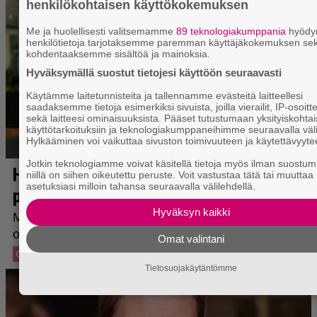
henkilökohtaisen käyttökokemuksen
Me ja huolellisesti valitsemamme
89 teknologiakumppania
hyöd
henkilötietoja tarjotaksemme paremman käyttäjäkokemuksen se
kohdentaaksemme sisältöä ja mainoksia.
Hyväksymällä suostut tietojesi käyttöön seuraavasti
Käytämme laitetunnisteita ja tallennamme evästeitä laitteellesi
saadaksemme tietoja esimerkiksi sivuista, joilla vierailit, IP-osoitt
sekä laitteesi ominaisuuksista. Pääset tutustumaan yksityiskohtai
käyttötarkoituksiin ja teknologiakumppaneihimme seuraavalla väli
Hylkääminen voi vaikuttaa sivuston toimivuuteen ja käytettävyyte
Jotkin teknologiamme voivat käsitellä tietoja myös ilman suostum
niillä on siihen oikeutettu peruste. Voit vastustaa tätä tai muuttaa
asetuksiasi milloin tahansa seuraavalla välilehdellä.
Hyväksyn kaikki
Omat valintani
Tietosuojakäytäntömme