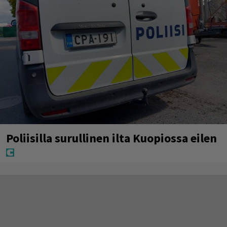
Poliisilla surullinen ilta Kuopiossa eilen