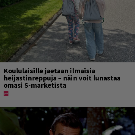
Koululaisille jaetaan ilmaisia
heijastinreppuja – näin voit lunastaa
omasi S-marketista