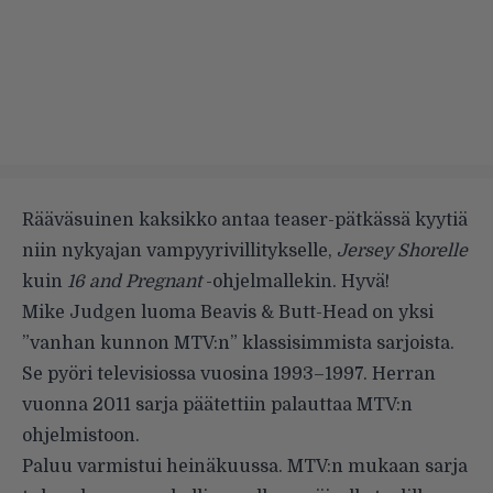
Rääväsuinen kaksikko antaa teaser-pätkässä kyytiä
niin nykyajan vampyyrivillitykselle,
Jersey Shorelle
kuin
16 and Pregnant
-ohjelmallekin. Hyvä!
Mike Judgen luoma
Beavis & Butt-Head
on yksi
”
vanhan kunnon MTV:n
” klassisimmista sarjoista.
Se pyöri televisiossa vuosina 1993–1997. Herran
vuonna 2011 sarja päätettiin palauttaa MTV:n
ohjelmistoon.
Paluu varmistui heinäkuussa.
MTV:n mukaan
sarja