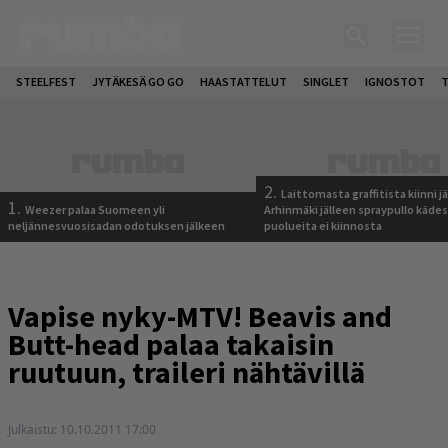
STEELFEST
JYTÄKESÄ GO GO
HAASTATTELUT
SINGLET
IGNOSTOT
T
2.
Laittomasta graffitista kiinni 
1.
Weezer palaa Suomeen yli
Arhinmäki jälleen spraypullo kädes
neljännesvuosisadan odotuksen jälkeen
puolueita ei kiinnosta
Vapise nyky-MTV! Beavis and
Butt-head palaa takaisin
ruutuun, traileri nähtävillä
Julkaistu:
10.10.2011 17:00