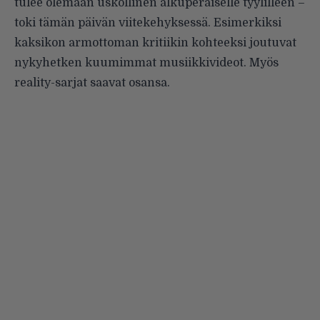
tulee olemaan uskollinen alkuperäiselle tyylilleen –
toki tämän päivän viitekehyksessä. Esimerkiksi
kaksikon armottoman kritiikin kohteeksi joutuvat
nykyhetken kuumimmat musiikkivideot. Myös
reality-sarjat saavat osansa.