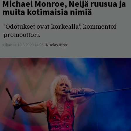
Michael Monroe, Neljä ruusua ja
muita kotimaisia nimiä
"Odotukset ovat korkealla", kommentoi
promoottori.
Julkaistu:
10.3.2020 14:05
Nikolas Riippi