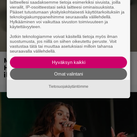
laitteellesi saadaksemme tietoja esimerkiksi sivuista, joilla
vierailit, IP-osoitteestasi sekä laitteesi ominaisuuksista.
Pääset tutustumaan yksityiskohtaisesti käyttötarkoituksiin ja
teknologiakumppaneihimme seuraavalla välilehdellä.
Hylkääminen voi vaikuttaa sivuston toimivuuteen ja
käytettävyyteen.
Jotkin teknologiamme voivat käsitellä tietoja myös ilman
suostumusta, jos niillä on siihen oikeutettu peruste. Voit
vastustaa tätä tai muuttaa asetuksiasi milloin tahansa
seuraavalla välilehdellä.
Mainio ohjelmatoimisto juhlii
Hyväksyn kaikki
Helsingissä 10-vuotista taivaltaan –
ilmaistapahtumassa loistoesiintyjät
Omat valintani
Tietosuojakäytäntömme