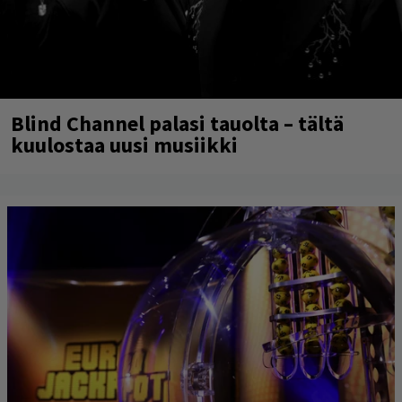
Blind Channel palasi tauolta – tältä
kuulostaa uusi musiikki