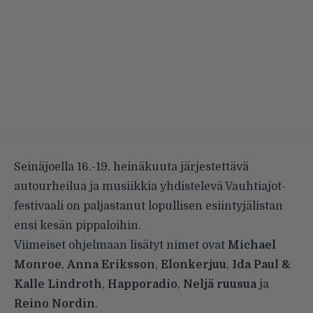
Seinäjoella 16.-19. heinäkuuta järjestettävä
autourheilua ja musiikkia yhdistelevä Vauhtiajot-
festivaali on paljastanut lopullisen esiintyjälistan
ensi kesän pippaloihin.
Viimeiset ohjelmaan lisätyt nimet ovat
Michael
Monroe
,
Anna Eriksson
,
Elonkerjuu
,
Ida Paul &
Kalle Lindroth
,
Happoradio
,
Neljä ruusua
ja
Reino Nordin
.