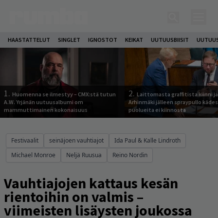
HAASTATTELUT
SINGLET
IGNOSTOT
KEIKAT
UUTUUSBIISIT
UUTUUS
1.
2.
Huomenna se ilmestyy – CMX:stä tutun
Laittomasta graffitista kiinni 
A.W. Yrjänän uutuusalbumi om
Arhinmäki jälleen spraypullo kädes
mammuttimainen kokonaisuus
puolueita ei kiinnosta
Festivaalit
seinäjoen vauhtiajot
Ida Paul & Kalle Lindroth
Michael Monroe
Neljä Ruusua
Reino Nordin
Vauhtiajojen kattaus kesän
rientoihin on valmis –
viimeisten lisäysten joukossa