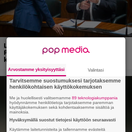
Laittomasta graffitista kiinni jäänyt
Paavo Arhinmäki jälleen spraypullo
kädessä – näitä puolueita ei kiinnosta
Arvostamme yksityisyyttäsi
Valintasi
Tarvitsemme suostumuksesi tarjotaksemme
henkilökohtaisen käyttökokemuksen
Me ja huolellisesti valitsemamme
89 teknologiakumppania
hyödynnämme henkilötietoja tarjotaksemme paremman
käyttäjäkokemuksen sekä kohdentaaksemme sisältöä ja
mainoksia.
Hyväksymällä suostut tietojesi käyttöön seuraavasti
Käytämme laitetunnisteita ja tallennamme evästeitä