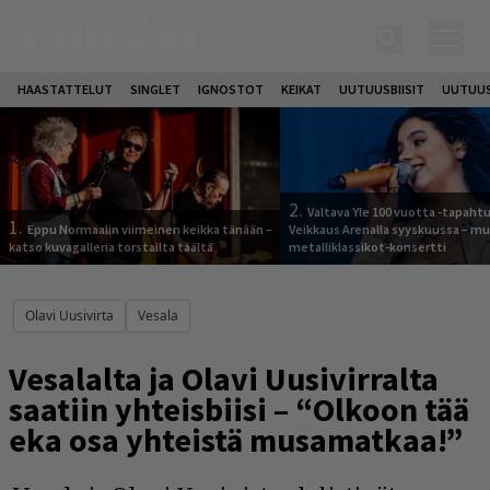
HAASTATTELUT
SINGLET
IGNOSTOT
KEIKAT
UUTUUSBIISIT
UUTUUS
2.
Valtava Yle 100 vuotta -tapah
1.
Eppu Normaalin viimeinen keikka tänään –
Veikkaus Arenalla syyskuussa – m
katso kuvagalleria torstailta täältä
metalliklassikot-konsertti
Olavi Uusivirta
Vesala
Vesalalta ja Olavi Uusivirralta
saatiin yhteisbiisi – “Olkoon tää
eka osa yhteistä musamatkaa!”