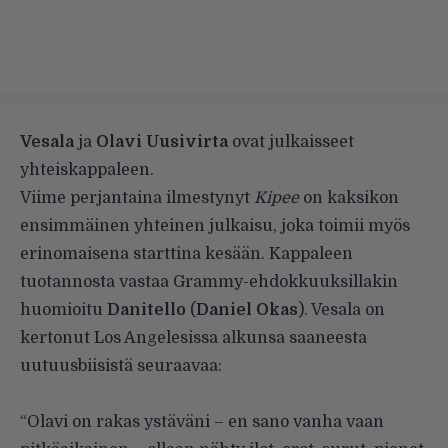
Vesala
ja
Olavi Uusivirta
ovat julkaisseet
yhteiskappaleen.
Viime perjantaina ilmestynyt
Kipee
on kaksikon
ensimmäinen yhteinen julkaisu, joka toimii myös
erinomaisena starttina kesään. Kappaleen
tuotannosta vastaa Grammy-ehdokkuuksillakin
huomioitu
Danitello
(
Daniel Okas
). Vesala on
kertonut Los Angelesissa alkunsa saaneesta
uutuusbiisistä seuraavaa:
“Olavi on rakas ystäväni – en sano vanha vaan