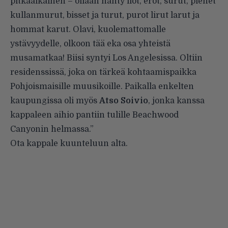
pitkäaikainen – ollaan nähty ilot, erot, surut, pienet
kullanmurut, bisset ja turut, purot lirut larut ja
hommat karut. Olavi, kuolemattomalle
ystävyydelle, olkoon tää eka osa yhteistä
musamatkaa! Biisi syntyi Los Angelesissa. Oltiin
residenssissä, joka on tärkeä kohtaamispaikka
Pohjoismaisille muusikoille. Paikalla enkelten
kaupungissa oli myös
Atso Soivio
, jonka kanssa
kappaleen aihio pantiin tulille Beachwood
Canyonin helmassa.”
Ota kappale kuunteluun alta.