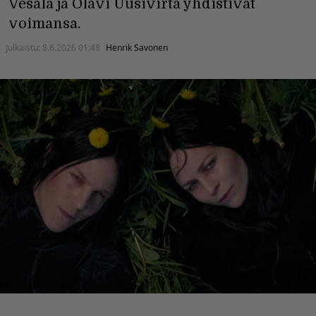
Vesala ja Olavi Uusivirta yhdistivät
voimansa.
Julkaistu:
8.6.2026 01:48
Henrik Savonen