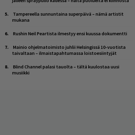
jälleen spraypullo kädessä – näitä puolueita ei kiinnosta
Tampereella sunnuntaina superpäivä – nämä artistit
mukana
Rushin Neil Peartista ilmestyy ensi kuussa dokumentti
Mainio ohjelmatoimisto juhlii Helsingissä 10-vuotista
taivaltaan – ilmaistapahtumassa loistoesiintyjät
Blind Channel palasi tauolta – tältä kuulostaa uusi
musiikki