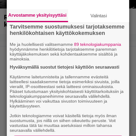
Rushin Neil Peartista ilmestyy ensi
Arvostamme yksityisyyttäsi
Valintasi
kuussa dokumentti
Tarvitsemme suostumuksesi tarjotaksemme
henkilökohtaisen käyttökokemuksen
Me ja huolellisesti valitsemamme
89 teknologiakumppania
hyödynnämme henkilötietoja tarjotaksemme paremman
käyttäjäkokemuksen sekä kohdentaaksemme sisältöä ja
mainoksia.
Hyväksymällä suostut tietojesi käyttöön seuraavasti
Käytämme laitetunnisteita ja tallennamme evästeitä
laitteellesi saadaksemme tietoja esimerkiksi sivuista, joilla
vierailit, IP-osoitteestasi sekä laitteesi ominaisuuksista.
Pääset tutustumaan yksityiskohtaisesti käyttötarkoituksiin ja
teknologiakumppaneihimme seuraavalla välilehdellä.
Hylkääminen voi vaikuttaa sivuston toimivuuteen ja
käytettävyyteen.
Jotkin teknologiamme voivat käsitellä tietoja myös ilman
suostumusta, jos niillä on siihen oikeutettu peruste. Voit
vastustaa tätä tai muuttaa asetuksiasi milloin tahansa
seuraavalla välilehdellä.