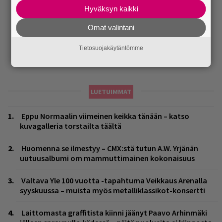
Hyväksyn kaikki
Omat valintani
Tietosuojakäytäntömme
LUETUIMMAT
Eppu Normaalin viimeinen keikka tänään – katso
kuvagalleria torstailta täältä
Huomenna se ilmestyy – CMX:stä tutun A.W. Yrjänän
uutuusalbumi om mammuttimainen kokonaisuus
Valtava Yle 100 vuotta -tapahtuma Veikkaus Arenalla
syyskuussa – muista myös metalliklassikot-konsertti
Laittomasta graffitista kiinni jäänyt Paavo Arhinmäki