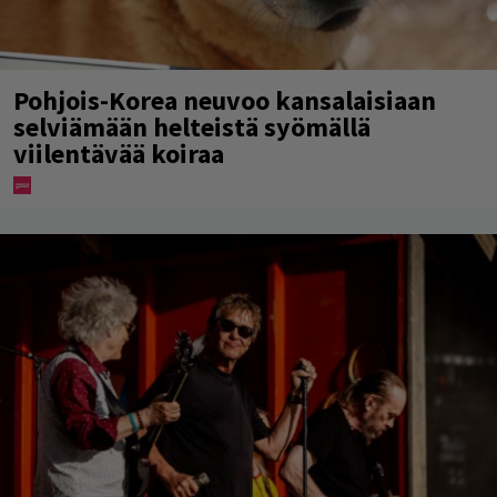
Pohjois-Korea neuvoo kansalaisiaan
selviämään helteistä syömällä
viilentävää koiraa