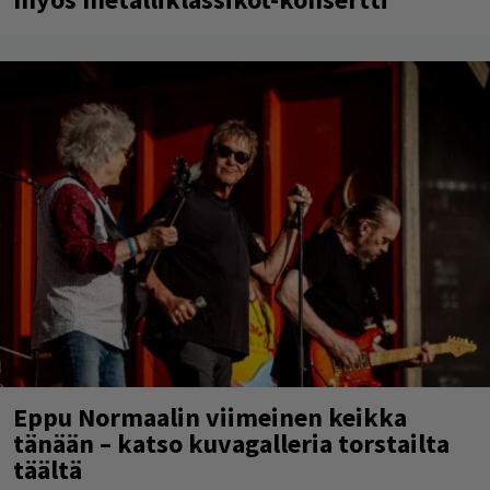
Eppu Normaalin viimeinen keikka
tänään – katso kuvagalleria torstailta
täältä