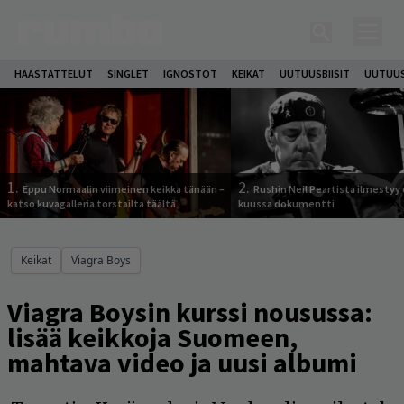
HAASTATTELUT
SINGLET
IGNOSTOT
KEIKAT
UUTUUSBIISIT
UUTUUS
1.
2.
Eppu Normaalin viimeinen keikka tänään –
Rushin Neil Peartista ilmestyy 
katso kuvagalleria torstailta täältä
kuussa dokumentti
Keikat
Viagra Boys
Viagra Boysin kurssi nousussa:
lisää keikkoja Suomeen,
mahtava video ja uusi albumi