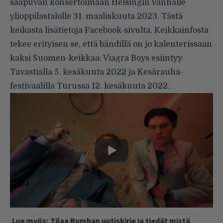
saapuvan konsertoimaan Helsingin Vanhalle
ylioppilastalolle 31. maaliskuuta 2023. Tästä
keikasta
lisätietoja Facebook-sivulta
. Keikkainfosta
tekee erityisen se, että bändillä on jo kalenterissaan
kaksi Suomen-keikkaa: Viagra Boys esiintyy
Tavastialla 5. kesäkuuta 2022 ja Kesärauha-
festivaalilla Turussa 12. kesäkuuta 2022.
Lue myös:
Tilaa Rumban uutiskirje ja tiedät mistä