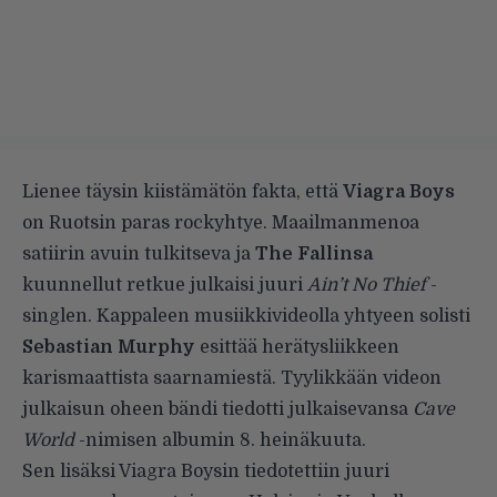
Lienee täysin kiistämätön fakta, että
Viagra Boys
on Ruotsin paras rockyhtye. Maailmanmenoa
satiirin avuin tulkitseva ja
The Fallinsa
kuunnellut retkue julkaisi juuri
Ain’t No Thief
-
singlen. Kappaleen musiikkivideolla yhtyeen solisti
Sebastian Murphy
esittää herätysliikkeen
karismaattista saarnamiestä. Tyylikkään videon
julkaisun oheen bändi tiedotti julkaisevansa
Cave
World
-nimisen albumin 8. heinäkuuta.
Sen lisäksi Viagra Boysin tiedotettiin juuri