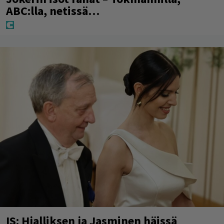
ABC:lla, netissä…
IS: Hjalliksen ja Jasminen häissä