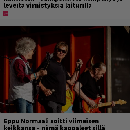
leveitä virnistyksiä laiturilla
Eppu Normaali soitti viimeisen
keikkansa – nämä kappaleet sillä