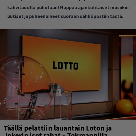
kahvitauolla puhutaan! Nappaa ajankohtaiset musiikin
uutiset ja puheenaiheet suoraan sähköpostiin tästä.
Täällä pelattiin lauantain Loton ja
Jokerin isot rahat – Tokmannilla,