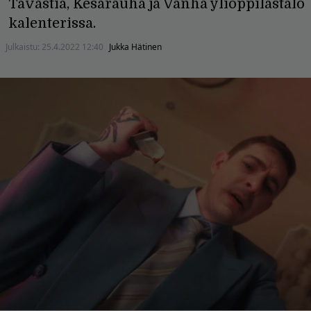
Tavastia, Kesärauha ja Vanha ylioppilastalo
kalenterissa.
Julkaistu:
25.4.2022 12:40
Jukka Hätinen