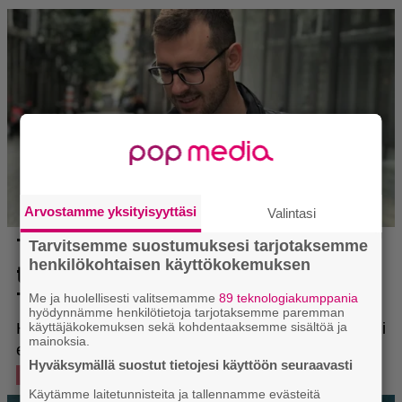
Arvostamme yksityisyyttäsi
Valintasi
Tarvitsemme suostumuksesi tarjotaksemme
henkilökohtaisen käyttökokemuksen
Me ja huolellisesti valitsemamme
89 teknologiakumppania
hyödynnämme henkilötietoja tarjotaksemme paremman
käyttäjäkokemuksen sekä kohdentaaksemme sisältöä ja
mainoksia.
Hyväksymällä suostut tietojesi käyttöön seuraavasti
Käytämme laitetunnisteita ja tallennamme evästeitä