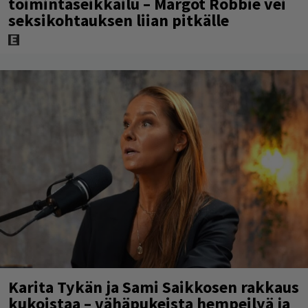
toimintaseikkailu – Margot Robbie vei
seksikohtauksen liian pitkälle
Karita Tykän ja Sami Saikkosen rakkaus
kukoistaa – vähäpukeista hempeilyä ja