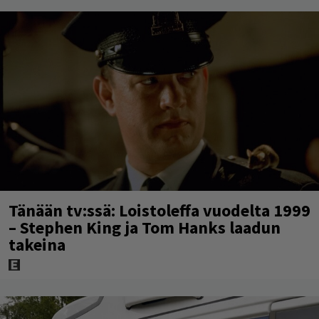
Tänään tv:ssä: Loistoleffa vuodelta 1999
– Stephen King ja Tom Hanks laadun
takeina