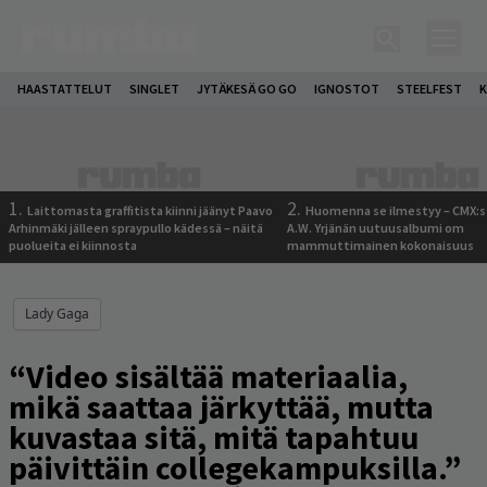
HAASTATTELUT
SINGLET
JYTÄKESÄ GO GO
IGNOSTOT
STEELFEST
K
1.
2.
Laittomasta graffitista kiinni jäänyt Paavo
Huomenna se ilmestyy – CMX:s
Arhinmäki jälleen spraypullo kädessä – näitä
A.W. Yrjänän uutuusalbumi om
puolueita ei kiinnosta
mammuttimainen kokonaisuus
Lady Gaga
“Video sisältää materiaalia,
mikä saattaa järkyttää, mutta
kuvastaa sitä, mitä tapahtuu
päivittäin collegekampuksilla.”