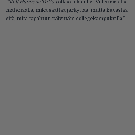
Till It Happens To You
alkaa tekstillä: “Video sisältää
materiaalia, mikä saattaa järkyttää, mutta kuvastaa
sitä, mitä tapahtuu päivittäin collegekampuksilla.”