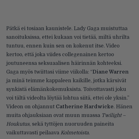
Pätkä ei tosiaan kaunistele. Lady Gaga muistuttaa
sanoituksissa, ettei kukaan voi tietää, miltä uhrilta
tuntuu, ennen kuin sen on kokenut itse. Video
kertoo, että joka viides collegenainen kertoo
joutuneensa seksuaalisen häirinnän kohteeksi.
Gaga myös twiittasi viime viikolla: “
Diane Warren
ja minä teimme kappaleen kaikille, jotka kärsivät
synkistä elämänkokemuksista. Toivottavasti joku
voi tältä videolta löytää lohtua siitä, ettei ole yksin.”
Videon on ohjannut
Catherine Hardwicke
. Hänen
muita ohjauksiaan ovat muun muassa
Twilight –
Houkutus
, sekä tyttöjen nuoruuden paineita
vaikuttavasti peilaava
Kolmetoista
.