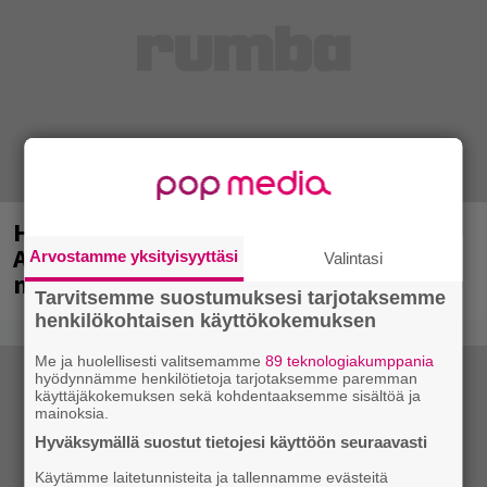
Huomenna se ilmestyy – CMX:stä tutun
A.W. Yrjänän uutuusalbumi om
Arvostamme yksityisyyttäsi
Valintasi
mammuttimainen kokonaisuus
Tarvitsemme suostumuksesi tarjotaksemme
henkilökohtaisen käyttökokemuksen
Me ja huolellisesti valitsemamme
89 teknologiakumppania
hyödynnämme henkilötietoja tarjotaksemme paremman
käyttäjäkokemuksen sekä kohdentaaksemme sisältöä ja
mainoksia.
Hyväksymällä suostut tietojesi käyttöön seuraavasti
Käytämme laitetunnisteita ja tallennamme evästeitä