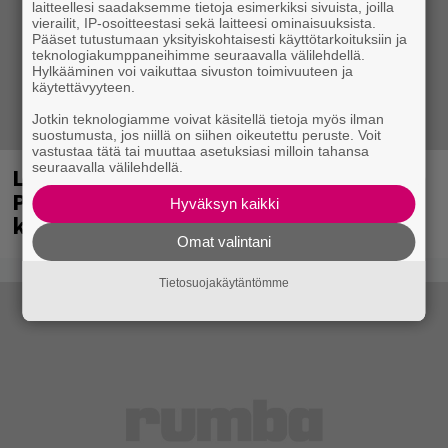
laitteellesi saadaksemme tietoja esimerkiksi sivuista, joilla
vierailit, IP-osoitteestasi sekä laitteesi ominaisuuksista.
Pääset tutustumaan yksityiskohtaisesti käyttötarkoituksiin ja
teknologiakumppaneihimme seuraavalla välilehdellä.
Hylkääminen voi vaikuttaa sivuston toimivuuteen ja
käytettävyyteen.
Jotkin teknologiamme voivat käsitellä tietoja myös ilman
suostumusta, jos niillä on siihen oikeutettu peruste. Voit
vastustaa tätä tai muuttaa asetuksiasi milloin tahansa
seuraavalla välilehdellä.
Laittomasta graffitista kiinni jäänyt
Paavo Arhinmäki jälleen spraypullo
Hyväksyn kaikki
kädessä – näitä puolueita ei kiinnosta
Omat valintani
Tietosuojakäytäntömme