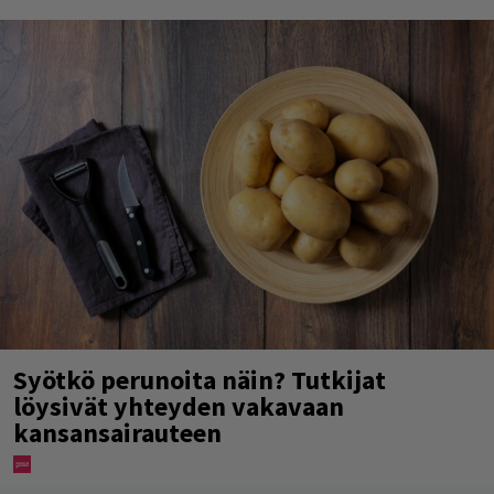
Syötkö perunoita näin? Tutkijat
löysivät yhteyden vakavaan
kansansairauteen