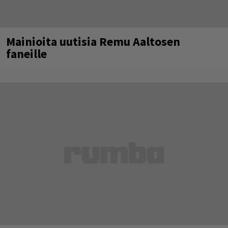
Mainioita uutisia Remu Aaltosen
faneille