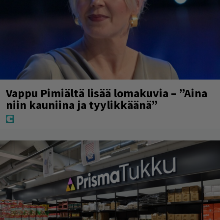
Vappu Pimiältä lisää lomakuvia – ”Aina
niin kauniina ja tyylikkäänä”