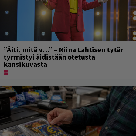
”Äiti, mitä v…” – Niina Lahtisen tytär
tyrmistyi äidistään otetusta
kansikuvasta