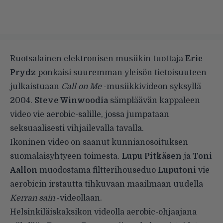
Ruotsalainen elektronisen musiikin tuottaja
Eric
Prydz
ponkaisi suuremman yleisön tietoisuuteen
julkaistuaan
Call on Me
-musiikkivideon syksyllä
2004.
Steve Winwoodia
sämpläävän kappaleen
video vie aerobic-salille, jossa jumpataan
seksuaalisesti vihjailevalla tavalla.
Ikoninen video on saanut kunnianosoituksen
suomalaisyhtyeen toimesta.
Lupu Pitkäsen
ja
Toni
Aallon
muodostama filtterihouseduo
Luputoni
vie
aerobicin irstautta tihkuvaan maailmaan uudella
Kerran sain
-videollaan.
Helsinkiläiskaksikon videolla aerobic-ohjaajana