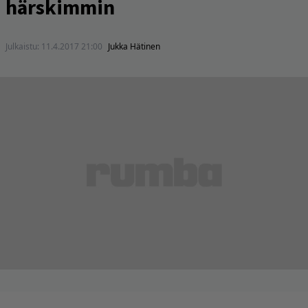
härskimmin
Julkaistu:
11.4.2017 21:00
Jukka Hätinen