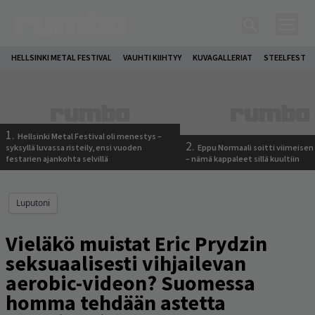
HELLSINKI METAL FESTIVAL
VAUHTI KIIHTYY
KUVAGALLERIAT
STEELFEST
1.
Hellsinki Metal Festival oli menestys –
2.
syksyllä luvassa risteily, ensi vuoden
Eppu Normaali soitti viimeisen
festarien ajankohta selvillä
– nämä kappaleet sillä kuultiin
Luputoni
Vieläkö muistat Eric Prydzin
seksuaalisesti vihjailevan
aerobic-videon? Suomessa
homma tehdään astetta