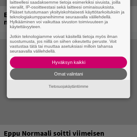
laitteellesi saadaksemme tietoja esimerkiksi sivuista, joilla
vierailit, IP-osoitteestasi sekä laitteesi ominaisuuksista.
Pääset tutustumaan yksityiskohtaisesti käyttötarkoituksiin ja
Eppu Normaalin viimeiset konsertit
teknologiakumppaneihimme seuraavalla välilehdellä.
näkyvät myös listoilla
Hylkääminen voi vaikuttaa sivuston toimivuuteen ja
käytettävyyteen.
Jotkin teknologiamme voivat käsitellä tietoja myös ilman
suostumusta, jos niillä on siihen oikeutettu peruste. Voit
vastustaa tätä tai muuttaa asetuksiasi milloin tahansa
seuraavalla välilehdellä.
Hyväksyn kaikki
Omat valintani
Tietosuojakäytäntömme
Eppu Normaali soitti viimeisen