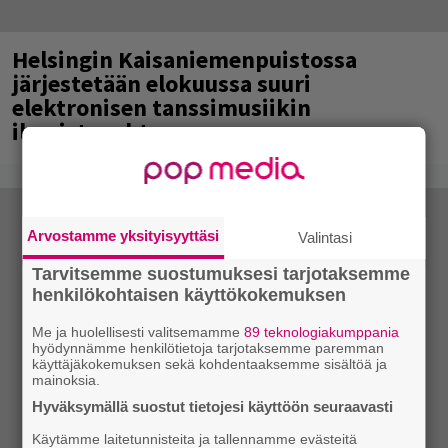
Helsingin Kaisaniemenpuistossa
järjestetään elokuussa suuri
elektronisen tanssimusiikin
ilmaistapahtuma
Arvostamme yksityisyyttäsi
Valintasi
Tarvitsemme suostumuksesi tarjotaksemme
henkilökohtaisen käyttökokemuksen
Me ja huolellisesti valitsemamme
89 teknologiakumppania
hyödynnämme henkilötietoja tarjotaksemme paremman
käyttäjäkokemuksen sekä kohdentaaksemme sisältöä ja
mainoksia.
Hyväksymällä suostut tietojesi käyttöön seuraavasti
Käytämme laitetunnisteita ja tallennamme evästeitä