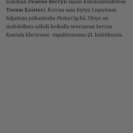
nähdään
Deanne Berryn
sijaan kokonaistaideteos
Teemu Keisteri
. Kerran sain löytyy Luputonin
hiljattain julkaistulta
Piritori
-lp:ltä. Yhtye on
mahdollista nähdä keikalla seuraavan kerran
Kontula Electronic -tapahtumassa 21. huhtikuuta.