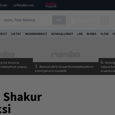
i.net
Leffatykki.com
Etsi
KIRJAUDU
DEOT
LISTAT
MUSIIKKIVIDEOT
KUVAGALLERIAT
LIVE
BIZNES
FLOW
F
6.
yystä: kovassa
Helsing
5.
tsalaisyhtye saapuu
Äärimetallifestivaali Hyvinkäällä julkisti
tarjoaa ku
esiintyjiä ensi vuodelle
osaamista j
c Shakur
si