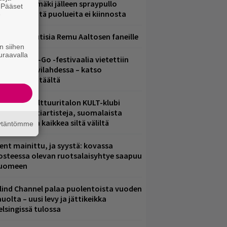
aavo Arhinmäki jälleen spraypullo
. Pääset
ädessä – näitä puolueita ei kiinnosta
e
ainioita uutisia Remu Aaltosen faneille
n siihen
uraavalla
ytäkesä Go-Go -festivaalia vietettiin
elsingin Suvilahdessa – katso
uvagalleria täältä
elsingin Kulttuuritalon KULT-klubi
arjoaa kulttiartisteja, suomalaista
saamista ja kaikkea siltä väliltä
äytäntömme
ent mainittu, ja syystä: kovassa
osteessa olevan ruotsalaisyhtye saapuu
uomeen
lind Channel palaa puolentoista vuoden
uolta – uusi levy ja jättikeikka
elsingissä tulossa