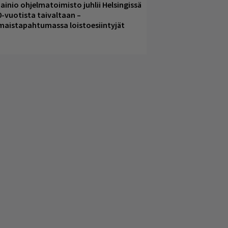
ainio ohjelmatoimisto juhlii Helsingissä
0-vuotista taivaltaan –
lmaistapahtumassa loistoesiintyjät