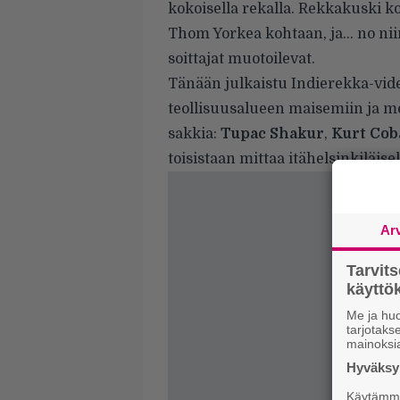
kokoisella rekalla. Rekkakuski ko
Thom Yorkea kohtaan, ja… no nii
soittajat muotoilevat.
Tänään julkaistu Indierekka-vid
teollisuusalueen maisemiin ja met
sakkia:
Tupac Shakur
,
Kurt Cob
toisistaan mittaa itähelsinkiläisel
Ar
Tarvit
käytt
Me ja huo
tarjotak
mainoksi
Hyväksym
Käytämme 