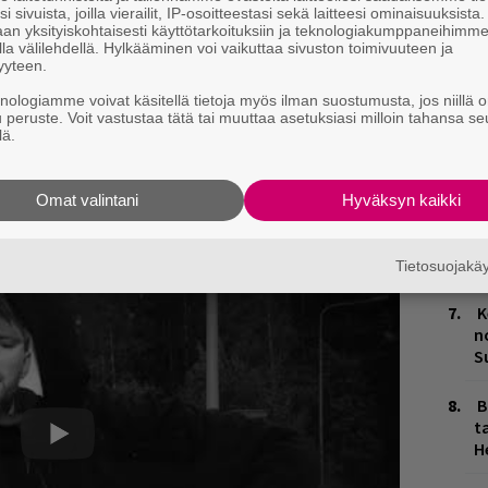
P
i sivuista, joilla vierailit, IP-osoitteestasi sekä laitteesi ominaisuuksista
k
an yksityiskohtaisesti käyttötarkoituksiin ja teknologiakumppaneihimm
la välilehdellä. Hylkääminen voi vaikuttaa sivuston toimivuuteen ja
yyteen.
M
knologiamme voivat käsitellä tietoja myös ilman suostumusta, jos niillä o
u peruste. Voit vastustaa tätä tai muuttaa asetuksiasi milloin tahansa se
J
lä.
H
k
Omat valintani
Hyväksyn kaikki
H
t
o
Tietosuojak
K
n
S
B
ta
H