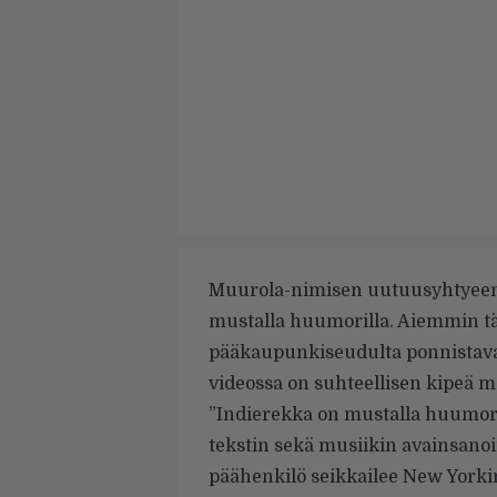
Muurola-nimisen uutuusyhtyee
mustalla huumorilla. Aiemmin t
pääkaupunkiseudulta ponnistava
videossa on suhteellisen kipeä m
”Indierekka on mustalla huumori
tekstin sekä musiikin avainsanoi
päähenkilö seikkailee New Yorkin