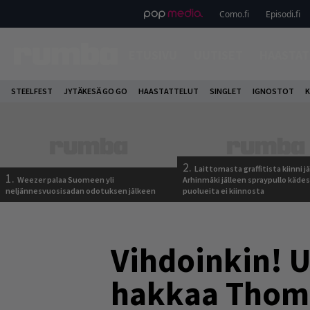
Como.fi
Episodi.fi
ETUSIVU
UUTISET
HAASTAT
STEELFEST
JYTÄKESÄ GO GO
HAASTATTELUT
SINGLET
IGNOSTOT
K
2.
Laittomasta graffitista kiinni 
1.
Weezer palaa Suomeen yli
Arhinmäki jälleen spraypullo kädes
neljännesvuosisadan odotuksen jälkeen
puolueita ei kiinnosta
Vihdoinkin! U
hakkaa Thom 