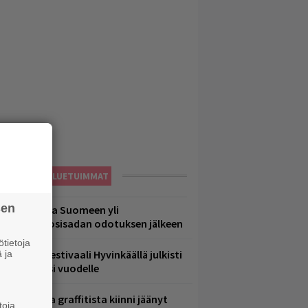
LUETUIMMAT
sen
eezer palaa Suomeen yli
eljännesvuosisadan odotuksen jälkeen
tietoja
ärimetallifestivaali Hyvinkäällä julkisti
 ja
iintyjiä ensi vuodelle
aittomasta graffitista kiinni jäänyt
toja