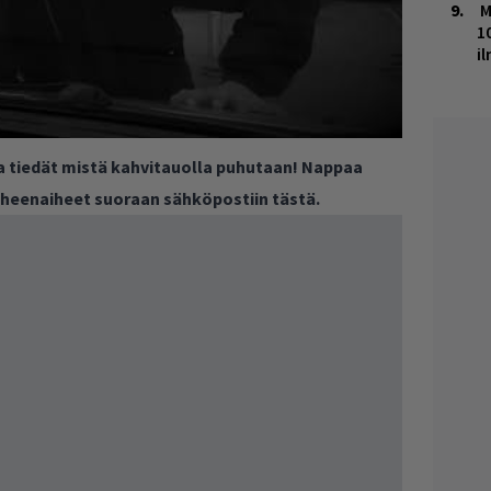
M
1
i
ja tiedät mistä kahvitauolla puhutaan! Nappaa
puheenaiheet suoraan sähköpostiin tästä.