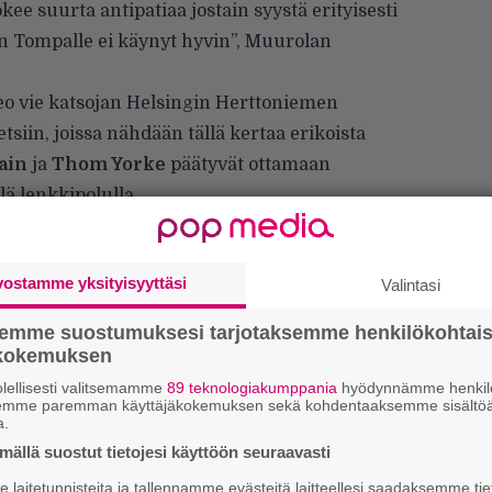
kee suurta antipatiaa jostain syystä erityisesti
n Tompalle ei käynyt hyvin”, Muurolan
eo vie katsojan Helsingin Herttoniemen
siin, joissa nähdään tällä kertaa erikoista
ain
ja
Thom Yorke
päätyvät ottamaan
lä lenkkipolulla.
vostamme yksityisyyttäsi
Valintasi
semme suostumuksesi tarjotaksemme henkilökohtai
W
ökokemuksen
n
lellisesti valitsemamme
89 teknologiakumppania
hyödynnämme henkilö
Ä
semme paremman käyttäjäkokemuksen sekä kohdentaaksemme sisältöä
a.
es
ällä suostut tietojesi käyttöön seuraavasti
L
laitetunnisteita ja tallennamme evästeitä laitteellesi saadaksemme tie