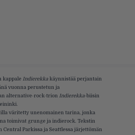
n kappale
Indierekka
käynnistää perjantain
änä vuonna perustetun ja
n alternative-rock-trion
Indierekka
-biisin
eininki.
lla väritetty unenomainen tarina, jonka
na toimivat grunge ja indierock. Tekstin
 Central Parkissa ja Seattlessa järjettömän