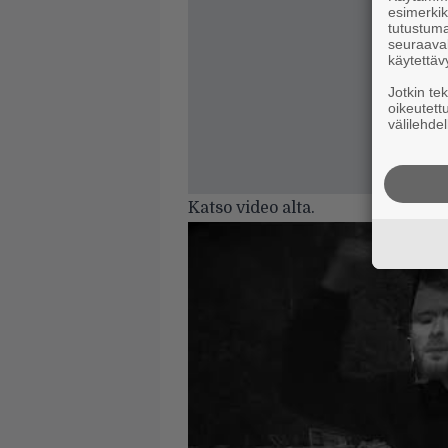
esimerkiks
tutustuma
seuraaval
käytettäv
Jotkin te
oikeutett
välilehdel
Katso video alta.