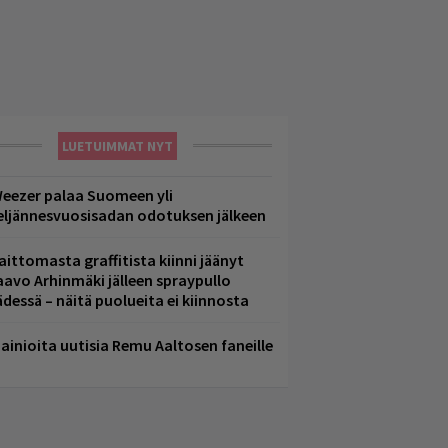
LUETUIMMAT NYT
eezer palaa Suomeen yli
eljännesvuosisadan odotuksen jälkeen
aittomasta graffitista kiinni jäänyt
aavo Arhinmäki jälleen spraypullo
ädessä – näitä puolueita ei kiinnosta
ainioita uutisia Remu Aaltosen faneille