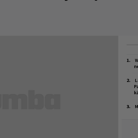
W
n
L
P
k
M