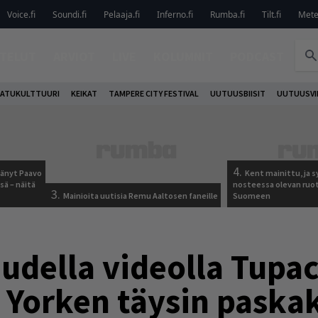
Voice.fi
Soundi.fi
Pelaaja.fi
Inferno.fi
Rumba.fi
Tilt.fi
Metel
TELUT
ARVIOT
LIVE
KOLUMNIT
PODCAST
ATUKULTTUURI
KEIKAT
TAMPERE CITY FESTIVAL
UUTUUSBIISIT
UUTUUSVI
4.
jäänyt Paavo
Kent mainittu, ja s
sä – näitä
nosteessa olevan ruo
3.
Mainioita uutisia Remu Aaltosen faneille
Suomeen
udella videolla Tupa
Yorken täysin paskak