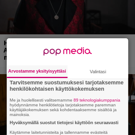
Huomenna se ilmestyy – CMX:stä tutun
A.W. Yrjänän uutuusalbumi om
mammuttimainen kokonaisuus
Arvostamme yksityisyyttäsi
Valintasi
Tarvitsemme suostumuksesi tarjotaksemme
henkilökohtaisen käyttökokemuksen
Me ja huolellisesti valitsemamme
89 teknologiakumppania
hyödynnämme henkilötietoja tarjotaksemme paremman
käyttäjäkokemuksen sekä kohdentaaksemme sisältöä ja
mainoksia.
Hyväksymällä suostut tietojesi käyttöön seuraavasti
Käytämme laitetunnisteita ja tallennamme evästeitä