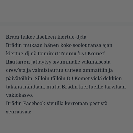
Brädi
hakee itselleen kiertue-dj:tä.
Brädin mukaan hänen koko soolouransa ajan
kiertue-dj:nä toiminut
Teemu ’DJ Komet’
Rautanen
jättäytyy sivummalle vakinaisesta
crew’sta ja valmistautuu uuteen ammattiin ja
päivätöihin. Silloin tällöin DJ Komet vielä dekkien
takana nähdään, mutta Brädin kiertueille tarvitaan
vakiokasvo.
Brädin Facebook-sivuilla kerrotaan pestistä
seuraavaa: