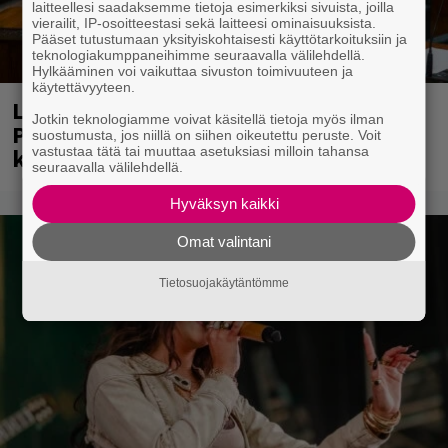
laitteellesi saadaksemme tietoja esimerkiksi sivuista, joilla
vierailit, IP-osoitteestasi sekä laitteesi ominaisuuksista.
Pääset tutustumaan yksityiskohtaisesti käyttötarkoituksiin ja
teknologiakumppaneihimme seuraavalla välilehdellä.
Hylkääminen voi vaikuttaa sivuston toimivuuteen ja
käytettävyyteen.
Laittomasta graffitista kiinni jäänyt
Jotkin teknologiamme voivat käsitellä tietoja myös ilman
Paavo Arhinmäki jälleen spraypullo
suostumusta, jos niillä on siihen oikeutettu peruste. Voit
kädessä – näitä puolueita ei kiinnosta
vastustaa tätä tai muuttaa asetuksiasi milloin tahansa
seuraavalla välilehdellä.
Hyväksyn kaikki
Omat valintani
Tietosuojakäytäntömme