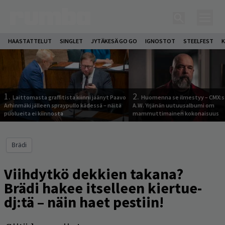
HAASTATTELUT
SINGLET
JYTÄKESÄ GO GO
IGNOSTOT
STEELFEST
K
1.
2.
Laittomasta graffitista kiinni jäänyt Paavo
Huomenna se ilmestyy – CMX:s
Arhinmäki jälleen spraypullo kädessä – näitä
A.W. Yrjänän uutuusalbumi om
puolueita ei kiinnosta
mammuttimainen kokonaisuus
Brädi
Viihdytkö dekkien takana?
Brädi hakee itselleen kiertue-
dj:tä – näin haet pestiin!