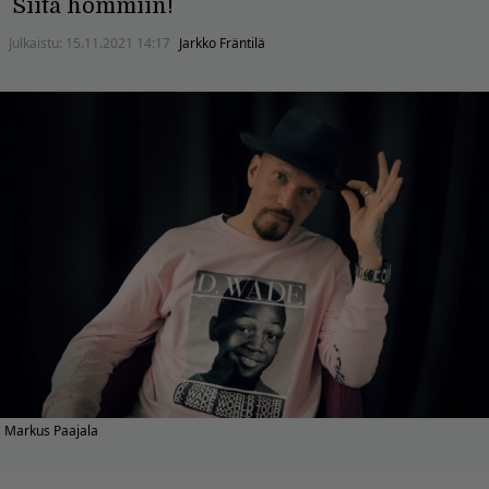
Siitä hommiin!
Julkaistu:
15.11.2021 14:17
Jarkko Fräntilä
Markus Paajala