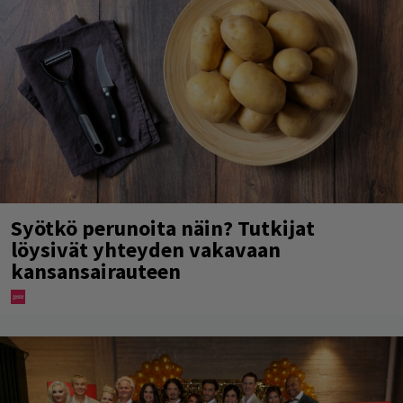
Syötkö perunoita näin? Tutkijat
löysivät yhteyden vakavaan
kansansairauteen