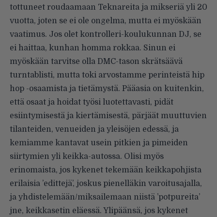
tottuneet roudaamaan Teknareita ja mikseriä yli 20
vuotta, joten se ei ole ongelma, mutta ei myöskään
vaatimus. Jos olet kontrolleri-koulukunnan DJ, se
ei haittaa, kunhan homma rokkaa. Sinun ei
myöskään tarvitse olla DMC-tason skrätsäävä
turntablisti, mutta toki arvostamme perinteistä hip
hop -osaamista ja tietämystä. Pääasia on kuitenkin,
että osaat ja hoidat työsi luotettavasti, pidät
esiintymisestä ja kiertämisestä, pärjäät muuttuvien
tilanteiden, venueiden ja yleisöjen edessä, ja
kemiamme kantavat usein pitkien ja pimeiden
siirtymien yli keikka-autossa. Olisi myös
erinomaista, jos kykenet tekemään keikkapohjista
erilaisia ’edittejä’, joskus pienelläkin varoitusajalla,
ja yhdistelemään/miksailemaan niistä ’potpureita’
jne, keikkasetin eläessä. Ylipäänsä, jos kykenet