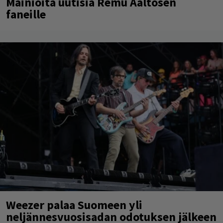
Mainioita uutisia Remu Aaltosen
faneille
Weezer palaa Suomeen yli
neljännesvuosisadan odotuksen jälkeen