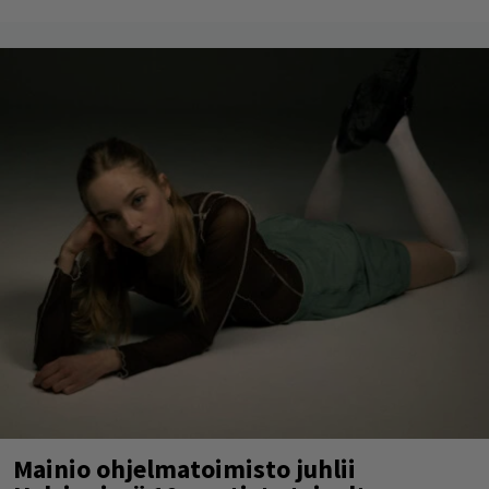
Mainio ohjelmatoimisto juhlii