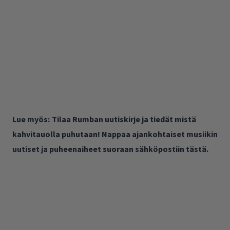
Lue myös:
Tilaa Rumban uutiskirje ja tiedät mistä
kahvitauolla puhutaan! Nappaa ajankohtaiset musiikin
uutiset ja puheenaiheet suoraan sähköpostiin tästä.