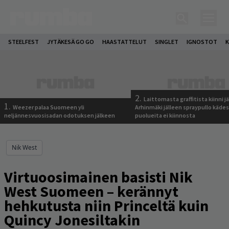
STEELFEST
JYTÄKESÄ GO GO
HAASTATTELUT
SINGLET
IGNOSTOT
K
2.
Laittomasta graffitista kiinni 
1.
Weezer palaa Suomeen yli
Arhinmäki jälleen spraypullo kädes
neljännesvuosisadan odotuksen jälkeen
puolueita ei kiinnosta
Nik West
Virtuoosimainen basisti Nik
West Suomeen – kerännyt
hehkutusta niin Princeltä kuin
Quincy Jonesiltakin