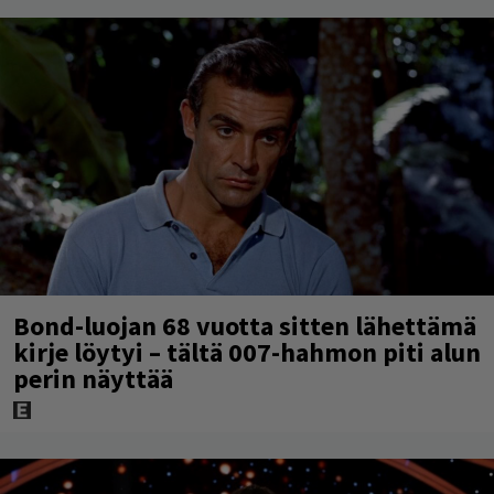
Bond-luojan 68 vuotta sitten lähettämä
kirje löytyi – tältä 007-hahmon piti alun
perin näyttää