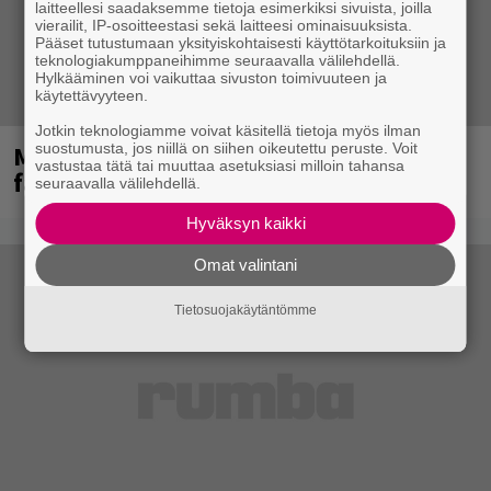
laitteellesi saadaksemme tietoja esimerkiksi sivuista, joilla
vierailit, IP-osoitteestasi sekä laitteesi ominaisuuksista.
Pääset tutustumaan yksityiskohtaisesti käyttötarkoituksiin ja
teknologiakumppaneihimme seuraavalla välilehdellä.
Hylkääminen voi vaikuttaa sivuston toimivuuteen ja
käytettävyyteen.
Jotkin teknologiamme voivat käsitellä tietoja myös ilman
Mainioita uutisia Remu Aaltosen
suostumusta, jos niillä on siihen oikeutettu peruste. Voit
vastustaa tätä tai muuttaa asetuksiasi milloin tahansa
faneille
seuraavalla välilehdellä.
Hyväksyn kaikki
Omat valintani
Tietosuojakäytäntömme