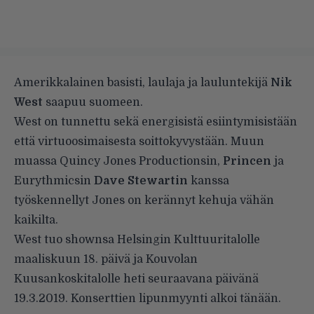
Amerikkalainen basisti, laulaja ja lauluntekijä
Nik
West
saapuu suomeen.
West on tunnettu sekä energisistä esiintymisistään
että virtuoosimaisesta soittokyvystään. Muun
muassa Quincy Jones Productionsin,
Princen
ja
Eurythmicsin
Dave Stewartin
kanssa
työskennellyt Jones on kerännyt kehuja vähän
kaikilta.
West tuo shownsa Helsingin Kulttuuritalolle
maaliskuun 18. päivä ja Kouvolan
Kuusankoskitalolle heti seuraavana päivänä
19.3.2019. Konserttien lipunmyynti alkoi tänään.