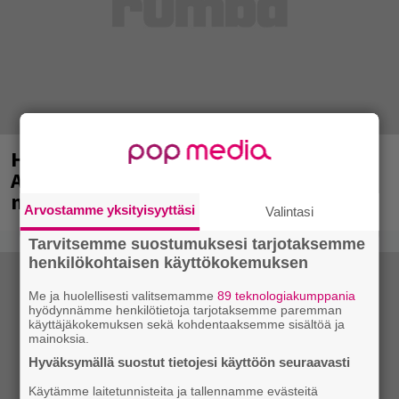
Huomenna se ilmestyy – CMX:stä tutun
A.W. Yrjänän uutuusalbumi om
mammuttimainen kokonaisuus
Arvostamme yksityisyyttäsi
Valintasi
Tarvitsemme suostumuksesi tarjotaksemme
henkilökohtaisen käyttökokemuksen
Me ja huolellisesti valitsemamme
89 teknologiakumppania
hyödynnämme henkilötietoja tarjotaksemme paremman
käyttäjäkokemuksen sekä kohdentaaksemme sisältöä ja
mainoksia.
Hyväksymällä suostut tietojesi käyttöön seuraavasti
Käytämme laitetunnisteita ja tallennamme evästeitä