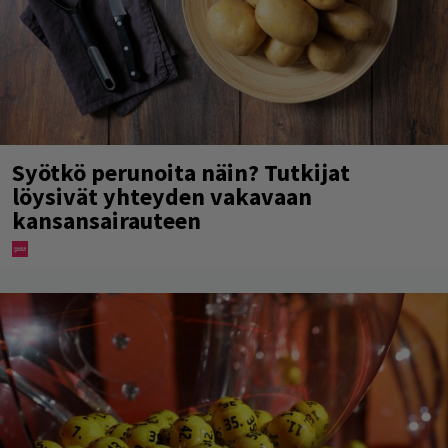
Syötkö perunoita näin? Tutkijat
löysivät yhteyden vakavaan
kansansairauteen