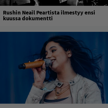
Rushin Neail Peartista ilmestyy ensi
kuussa dokumentti