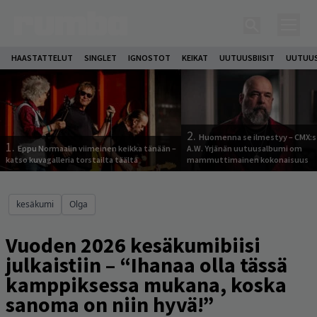
HAASTATTELUT
SINGLET
IGNOSTOT
KEIKAT
UUTUUSBIISIT
UUTUUS
2.
Huomenna se ilmestyy – CMX:s
1.
Eppu Normaalin viimeinen keikka tänään –
A.W. Yrjänän uutuusalbumi om
katso kuvagalleria torstailta täältä
mammuttimainen kokonaisuus
kesäkumi
Olga
Vuoden 2026 kesäkumibiisi
julkaistiin – “Ihanaa olla tässä
kamppiksessa mukana, koska
sanoma on niin hyvä!”