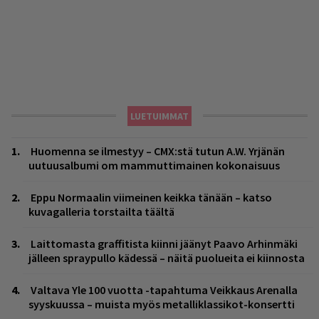
LUETUIMMAT
Huomenna se ilmestyy – CMX:stä tutun A.W. Yrjänän
uutuusalbumi om mammuttimainen kokonaisuus
Eppu Normaalin viimeinen keikka tänään – katso
kuvagalleria torstailta täältä
Laittomasta graffitista kiinni jäänyt Paavo Arhinmäki
jälleen spraypullo kädessä – näitä puolueita ei kiinnosta
Valtava Yle 100 vuotta -tapahtuma Veikkaus Arenalla
syyskuussa – muista myös metalliklassikot-konsertti