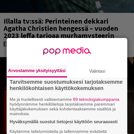
Illalla tv:ssä: Perinteinen dekkari
Agatha Christien hengessä – vuoden
2023 leffa tarjoaa murhamysteerin
Arvostamme yksityisyyttäsi
Valintasi
Tarvitsemme suostumuksesi tarjotaksemme
henkilökohtaisen käyttökokemuksen
Me ja huolellisesti valitsemamme
89 teknologiakumppania
hyödynnämme henkilötietoja tarjotaksemme paremman
käyttäjäkokemuksen sekä kohdentaaksemme sisältöä ja
mainoksia.
Hyväksymällä suostut tietojesi käyttöön seuraavasti
Käytämme laitetunnisteita ja tallennamme evästeitä