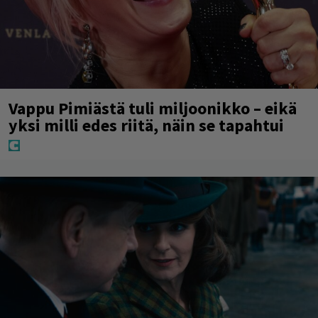
Vappu Pimiästä tuli miljoonikko – eikä
yksi milli edes riitä, näin se tapahtui