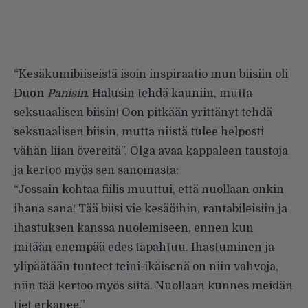
“Kesäkumibiiseistä isoin inspiraatio mun biisiin oli
Duon
Panisin
. Halusin tehdä kauniin, mutta
seksuaalisen biisin! Oon pitkään yrittänyt tehdä
seksuaalisen biisin, mutta niistä tulee helposti
vähän liian övereitä”, Olga avaa kappaleen taustoja
ja kertoo myös sen sanomasta:
“Jossain kohtaa fiilis muuttui, että nuollaan onkin
ihana sana! Tää biisi vie kesäöihin, rantabileisiin ja
ihastuksen kanssa nuolemiseen, ennen kun
mitään enempää edes tapahtuu. Ihastuminen ja
ylipäätään tunteet teini-ikäisenä on niin vahvoja,
niin tää kertoo myös siitä. Nuollaan kunnes meidän
tiet erkanee.”