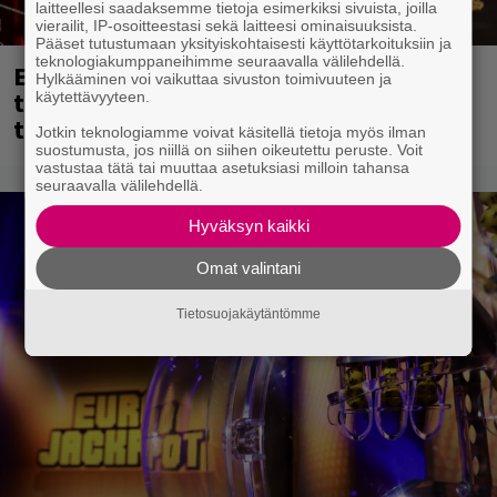
laitteellesi saadaksemme tietoja esimerkiksi sivuista, joilla
vierailit, IP-osoitteestasi sekä laitteesi ominaisuuksista.
Pääset tutustumaan yksityiskohtaisesti käyttötarkoituksiin ja
teknologiakumppaneihimme seuraavalla välilehdellä.
Eppu Normaalin viimeinen keikka
Hylkääminen voi vaikuttaa sivuston toimivuuteen ja
tänään – katso kuvagalleria torstailta
käytettävyyteen.
täältä
Jotkin teknologiamme voivat käsitellä tietoja myös ilman
suostumusta, jos niillä on siihen oikeutettu peruste. Voit
vastustaa tätä tai muuttaa asetuksiasi milloin tahansa
seuraavalla välilehdellä.
Hyväksyn kaikki
Omat valintani
Tietosuojakäytäntömme