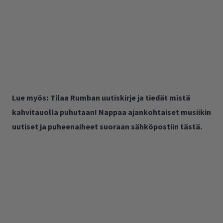
Lue myös:
Tilaa Rumban uutiskirje ja tiedät mistä
kahvitauolla puhutaan! Nappaa ajankohtaiset musiikin
uutiset ja puheenaiheet suoraan sähköpostiin tästä.