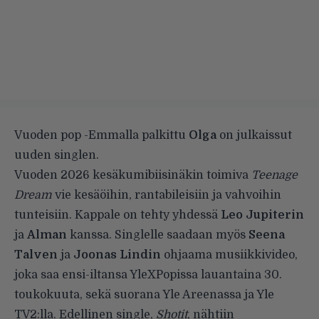
Vuoden pop -Emmalla palkittu
Olga
on julkaissut
uuden singlen.
Vuoden 2026 kesäkumibiisinäkin toimiva
Teenage
Dream
vie kesäöihin, rantabileisiin ja vahvoihin
tunteisiin. Kappale on tehty yhdessä
Leo Jupiterin
ja
Alman
kanssa. Singlelle saadaan myös
Seena
Talven
ja
Joonas Lindin
ohjaama musiikkivideo,
joka saa ensi-iltansa YleXPopissa lauantaina 30.
toukokuuta, sekä suorana Yle Areenassa ja Yle
TV2:lla. Edellinen single,
Shotit
, nähtiin