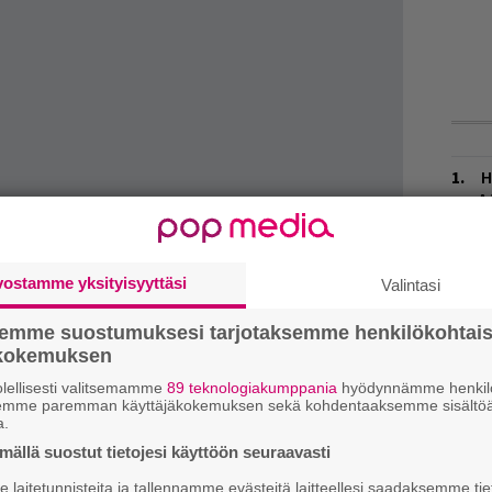
H
A
m
L
vostamme yksityisyyttäsi
Valintasi
P
k
semme suostumuksesi tarjotaksemme henkilökohtai
ökokemuksen
W
laiskan puhelaulun yhdistelmä sitten toimii
n
lellisesti valitsemamme
89 teknologiakumppania
hyödynnämme henkilö
semme paremman käyttäjäkokemuksen sekä kohdentaaksemme sisältöä
 sillä kahden jättiläisen yhteislevy
Lulu
on
a.
M
ävänä. Kuuntele koko albumijärkäle projektin
ällä suostut tietojesi käyttöön seuraavasti
T
laitetunnisteita ja tallennamme evästeitä laitteellesi saadaksemme tie