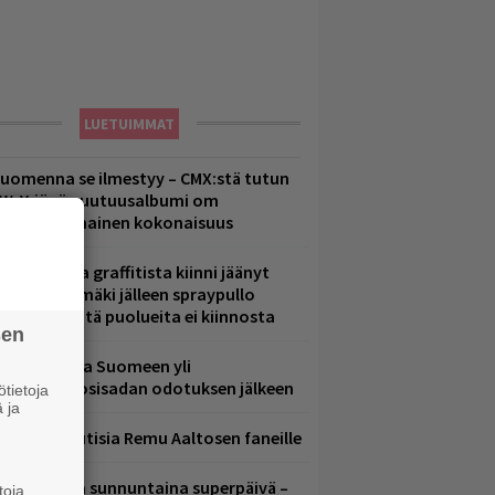
LUETUIMMAT
uomenna se ilmestyy – CMX:stä tutun
.W. Yrjänän uutuusalbumi om
ammuttimainen kokonaisuus
aittomasta graffitista kiinni jäänyt
aavo Arhinmäki jälleen spraypullo
ädessä – näitä puolueita ei kiinnosta
sen
eezer palaa Suomeen yli
eljännesvuosisadan odotuksen jälkeen
tietoja
 ja
ainioita uutisia Remu Aaltosen faneille
ampereella sunnuntaina superpäivä –
toja