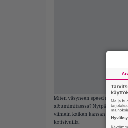
Ar
Tarvit
käytt
Miten väsyneen speed metalin ja 
Me ja huo
tarjotak
albumimitasssa? Nytpä se selviää,
mainoksi
viimein kaiken kansan äimistelt
Hyväksym
kotisivuilla
.
Käytämme 