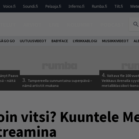
Voice.fi
Soundi.fi
Pelaaja.fi
Inferno.fi
Rumba.fi
Tilt.fi
Metel
TELUT
ARVIOT
LIVE
KOLUMNIT
PODCAST
SÄ GO GO
UUTUUSVIDEOT
BABYFACE
LYRIIKKABLOGI
MUSIIKKIVIDEOT
AL
4.
jäänyt Paavo
Valtava Yle 100 vu
3.
sä – näitä
Tampereella sunnuntaina superpäivä –
Veikkaus Arenalla syy
nämä artistit mukana
metalliklassikot-kons
n vitsi? Kuuntele Me
streamina