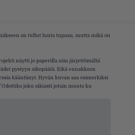
mmäkseen on tullut lunta tupaan, mutta mikä on
jekti näytti jo paperilla niin järjettömältä
 kädet pystyyn oikopäätä. Eikä ennakkoon
urssia kääntänyt. Hyvän kuvan saa esimerkiksi
 ”Odottiko joku oikiasti jotain muuta ku