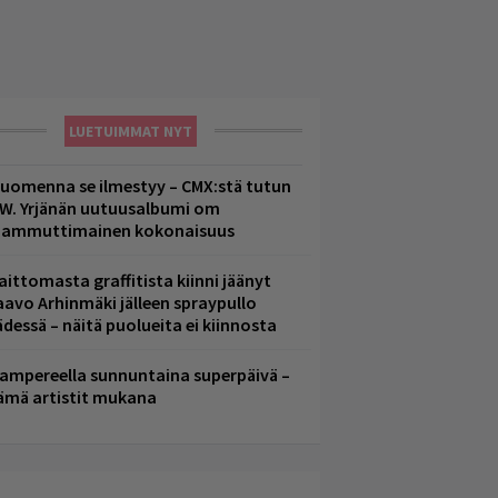
LUETUIMMAT NYT
uomenna se ilmestyy – CMX:stä tutun
.W. Yrjänän uutuusalbumi om
ammuttimainen kokonaisuus
aittomasta graffitista kiinni jäänyt
aavo Arhinmäki jälleen spraypullo
ädessä – näitä puolueita ei kiinnosta
ampereella sunnuntaina superpäivä –
ämä artistit mukana