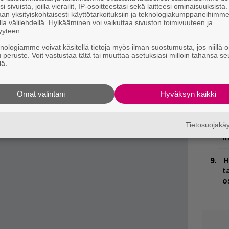
n
i sivuista, joilla vierailit, IP-osoitteestasi sekä laitteesi ominaisuuksista
ja tiedät mistä kahvitauolla puhutaan! Nappaa
an yksityiskohtaisesti käyttötarkoituksiin ja teknologiakumppaneihimm
la välilehdellä. Hylkääminen voi vaikuttaa sivuston toimivuuteen ja
puheenaiheet suoraan sähköpostiin tästä.
M
yyteen.
1
knologiamme voivat käsitellä tietoja myös ilman suostumusta, jos niillä o
i
u peruste. Voit vastustaa tätä tai muuttaa asetuksiasi milloin tahansa se
lä.
K
n
S
Omat valintani
Hyväksyn kaikki
V
Tietosuojak
V
m
H
t
o