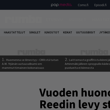
Como.fi
Episodi.fi
ETUSIVU
UUTISET
HAASTAT
HAASTATTELUT
SINGLET
IGNOSTOT
KEIKAT
UUTUUSBIISIT
JYTÄKE
1.
2.
Huomenna se ilmestyy – CMX:stä tutun
Laittomasta graffitista kiinni 
A.W. Yrjänän uutuusalbumi om
Arhinmäki jälleen spraypullo kädes
mammuttimainen kokonaisuus
puolueita ei kiinnosta
Vuoden huonoi
Reedin levy 