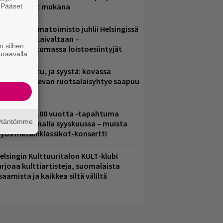
ämä artistit mukana
. Pääset
e
ainio ohjelmatoimisto juhlii Helsingissä
0-vuotista taivaltaan –
n siihen
lmaistapahtumassa loistoesiintyjät
uraavalla
ent mainittu, ja syystä: kovassa
osteessa olevan ruotsalaisyhtye saapuu
uomeen
altava Yle 100 vuotta -tapahtuma
äytäntömme
eikkaus Arenalla syyskuussa – muista
yös metalliklassikot-konsertti
elsingin Kulttuuritalon KULT-klubi
arjoaa kulttiartisteja, suomalaista
saamista ja kaikkea siltä väliltä