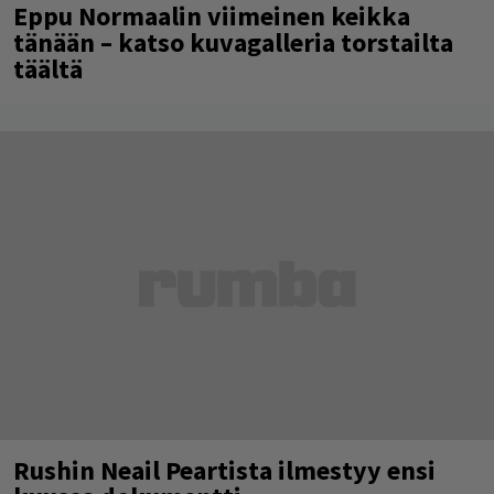
Eppu Normaalin viimeinen keikka
tänään – katso kuvagalleria torstailta
täältä
Rushin Neail Peartista ilmestyy ensi