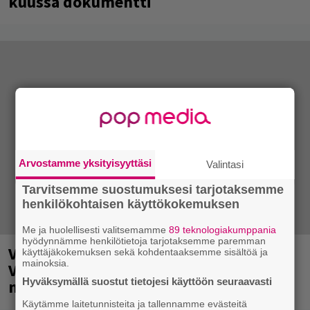
kuussa dokumentti
Arvostamme yksityisyyttäsi
Valintasi
Tarvitsemme suostumuksesi tarjotaksemme
henkilökohtaisen käyttökokemuksen
Me ja huolellisesti valitsemamme
89 teknologiakumppania
hyödynnämme henkilötietoja tarjotaksemme paremman
Valtava Yle 100 vuotta -tapahtuma
käyttäjäkokemuksen sekä kohdentaaksemme sisältöä ja
mainoksia.
Veikkaus Arenalla syyskuussa – muista
Hyväksymällä suostut tietojesi käyttöön seuraavasti
myös metalliklassikot-konsertti
Käytämme laitetunnisteita ja tallennamme evästeitä