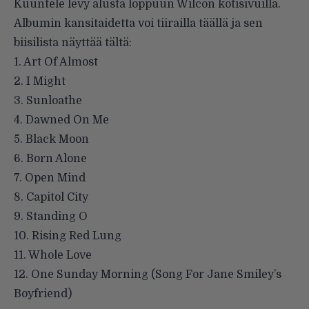
Kuuntele levy alusta loppuun
Wilcon kotisivuilla
.
Albumin kansitaidetta voi tiirailla
täällä
ja sen
biisilista näyttää tältä:
1. Art Of Almost
2. I Might
3. Sunloathe
4. Dawned On Me
5. Black Moon
6. Born Alone
7. Open Mind
8. Capitol City
9. Standing O
10. Rising Red Lung
11. Whole Love
12. One Sunday Morning (Song For Jane Smiley’s
Boyfriend)