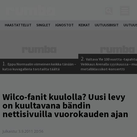
HAASTATTELUT
SINGLET
IGNOSTOT
KEIKAT
UUTUUSBIISIT
UUTUUS
2.
Valtava Yle 100 vuotta -tapah
1.
Eppu Normaalin viimeinen keikka tänään –
Veikkaus Arenalla syyskuussa – m
katso kuvagalleria torstailta täältä
metalliklassikot-konsertti
Wilco-fanit kuulolla? Uusi levy
on kuultavana bändin
nettisivuilla vuorokauden ajan
Julkaistu:
3.9.2011 20:56