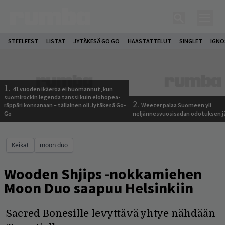
STEELFEST
LISTAT
JYTÄKESÄ GO GO
HAASTATTELUT
SINGLET
IGN
1.
41 vuoden ikäeroa ei huomannut, kun
suomirockin legenda tanssi kuin elohopea-
2.
räppäri konsanaan – tällainen oli Jytäkesä Go-
Weezer palaa Suomeen yli
Go
neljännesvuosisadan odotuksen j
Keikat
moon duo
Wooden Shjips -nokkamiehen
Moon Duo saapuu Helsinkiin
Sacred Bonesille levyttävä yhtye nähdään