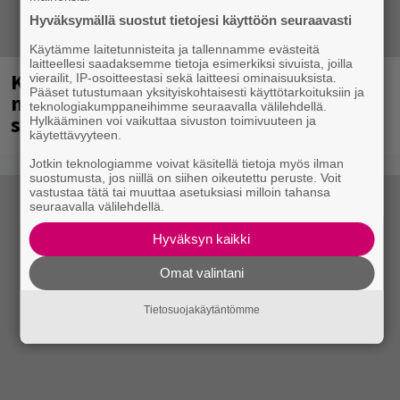
Hyväksymällä suostut tietojesi käyttöön seuraavasti
Käytämme laitetunnisteita ja tallennamme evästeitä
laitteellesi saadaksemme tietoja esimerkiksi sivuista, joilla
Kent mainittu, ja syystä: kovassa
vierailit, IP-osoitteestasi sekä laitteesi ominaisuuksista.
Pääset tutustumaan yksityiskohtaisesti käyttötarkoituksiin ja
nosteessa olevan ruotsalaisyhtye
teknologiakumppaneihimme seuraavalla välilehdellä.
saapuu Suomeen
Hylkääminen voi vaikuttaa sivuston toimivuuteen ja
käytettävyyteen.
Jotkin teknologiamme voivat käsitellä tietoja myös ilman
suostumusta, jos niillä on siihen oikeutettu peruste. Voit
vastustaa tätä tai muuttaa asetuksiasi milloin tahansa
seuraavalla välilehdellä.
Hyväksyn kaikki
Omat valintani
Tietosuojakäytäntömme