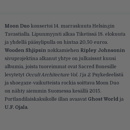
Moon Duo
konsertoi 14. marraskuuta Helsingin
Tavastialla. Lipunmyynti alkaa Tiketissä 18. elokuuta
ja yhdellä pääsylipulla on hintaa 20,50 euroa.
Wooden Shjipsin
nokkamiehen
Ripley Johnsonin
sivuprojektina alkanut yhtye on julkaissut kuusi
albumia, joista tuoreimmat ovat Sacred Bonesille
levytetyt
Occult Architecture Vol. 1
ja
2
. Psykedeelistä
ja shoegaze-vaikutteista rockia soittava Moon Duo
on nähty aiemmin Suomessa kesällä 2015.
Portlandilaiskaksikolle illan avaavat
Ghost World
ja
U.F. Ojala
.