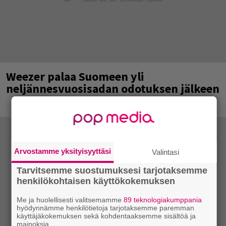
Weezer palaa Suomeen yli
neljännesvuosisadan odotuksen jälkeen
Arvostamme yksityisyyttäsi
Valintasi
Tarvitsemme suostumuksesi tarjotaksemme
henkilökohtaisen käyttökokemuksen
Me ja huolellisesti valitsemamme
89 teknologiakumppania
hyödynnämme henkilötietoja tarjotaksemme paremman
käyttäjäkokemuksen sekä kohdentaaksemme sisältöä ja
mainoksia.