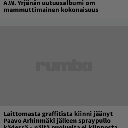
A.W. Yrjänän uutuusalbumi om
mammuttimainen kokonaisuus
Laittomasta graffitista kiinni jäänyt
Paavo Arhinmäki jälleen spraypullo
kädessä – näitä puolueita ei kiinnosta