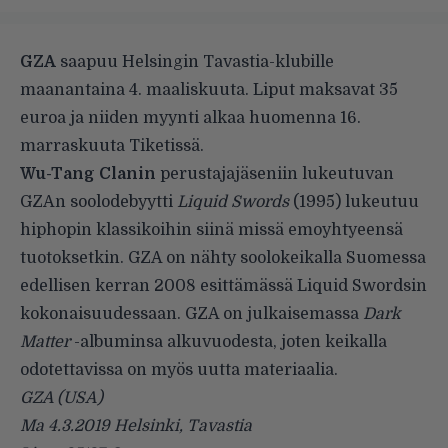
GZA
saapuu Helsingin Tavastia-klubille
maanantaina 4. maaliskuuta. Liput maksavat 35
euroa ja niiden myynti alkaa huomenna 16.
marraskuuta Tiketissä.
Wu-Tang Clanin
perustajajäseniin lukeutuvan
GZAn soolodebyytti
Liquid Swords
(1995) lukeutuu
hiphopin klassikoihin siinä missä emoyhtyeensä
tuotoksetkin. GZA on nähty soolokeikalla Suomessa
edellisen kerran 2008 esittämässä Liquid Swordsin
kokonaisuudessaan. GZA on julkaisemassa
Dark
Matter
-albuminsa alkuvuodesta, joten keikalla
odotettavissa on myös uutta materiaalia.
GZA (USA)
Ma 4.3.2019 Helsinki, Tavastia