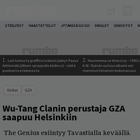
STEELFEST
HAASTATTELUT
JYTÄKESÄ GO GO
SINGLET
IGNOSTOT
K
1.
2.
Laittomasta graffitista kiinni jäänyt Paavo
Huomenna se ilmestyy – CMX:s
Arhinmäki jälleen spraypullo kädessä – näitä
A.W. Yrjänän uutuusalbumi om
puolueita ei kiinnosta
mammuttimainen kokonaisuus
Keikat
GZA
Wu-Tang Clanin perustaja GZA
saapuu Helsinkiin
The Genius esiintyy Tavastialla keväällä.