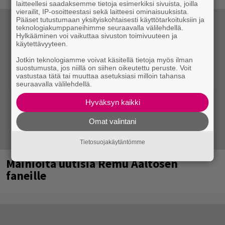
laitteellesi saadaksemme tietoja esimerkiksi sivuista, joilla
vierailit, IP-osoitteestasi sekä laitteesi ominaisuuksista.
Pääset tutustumaan yksityiskohtaisesti käyttötarkoituksiin ja
teknologiakumppaneihimme seuraavalla välilehdellä.
Hylkääminen voi vaikuttaa sivuston toimivuuteen ja
käytettävyyteen.
Jotkin teknologiamme voivat käsitellä tietoja myös ilman
suostumusta, jos niillä on siihen oikeutettu peruste. Voit
vastustaa tätä tai muuttaa asetuksiasi milloin tahansa
seuraavalla välilehdellä.
Hyväksyn kaikki
Omat valintani
Tietosuojakäytäntömme
Mainioita uutisia Remu Aaltosen
faneille