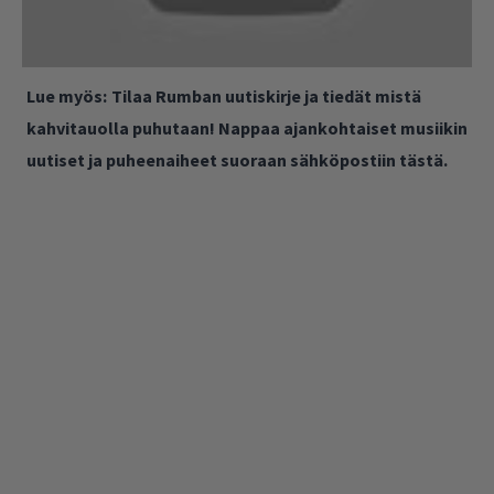
Lue myös:
Tilaa Rumban uutiskirje ja tiedät mistä
kahvitauolla puhutaan! Nappaa ajankohtaiset musiikin
uutiset ja puheenaiheet suoraan sähköpostiin tästä.