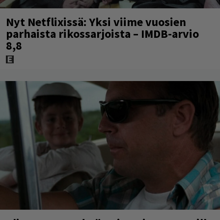
Nyt Netflixissä: Yksi viime vuosien
parhaista rikossarjoista – IMDB-arvio
8,8