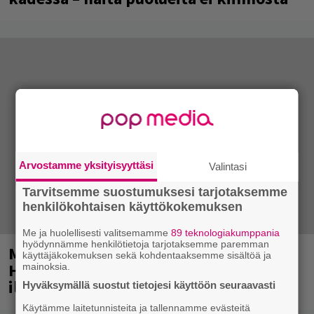
Arvostamme yksityisyyttäsi
Valintasi
Tarvitsemme suostumuksesi tarjotaksemme
henkilökohtaisen käyttökokemuksen
Me ja huolellisesti valitsemamme
89 teknologiakumppania
hyödynnämme henkilötietoja tarjotaksemme paremman
Mainio ohjelmatoimisto juhlii
käyttäjäkokemuksen sekä kohdentaaksemme sisältöä ja
Helsingissä 10-vuotista taivaltaan –
mainoksia.
ilmaistapahtumassa loistoesiintyjät
Hyväksymällä suostut tietojesi käyttöön seuraavasti
Käytämme laitetunnisteita ja tallennamme evästeitä