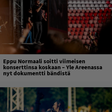
Eppu Normaali soitti viimeisen
konserttinsa koskaan – Yle Areenassa
nyt dokumentti bändistä