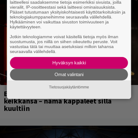
laitteellesi saadaksemme tietoja esimerkiksi sivuista, joilla
vierailit, IP-osoitteestasi sekä laitteesi ominaisuuksista.
Pääset tutustumaan yksityiskohtaisesti käyttötarkoituksiin ja
teknologiakumppaneihimme seuraavalla välilehdellä.
Hylkääminen voi vaikuttaa sivuston toimivuuteen ja
käytettävyyteen.
Jotkin teknologiamme voivat käsitellä tietoja myös ilman
suostumusta, jos niillä on siihen oikeutettu peruste. Voit
vastustaa tätä tai muuttaa asetuksiasi milloin tahansa
seuraavalla välilehdellä.
Hyväksyn kaikki
Omat valintani
Tietosuojakäytäntömme
Eppu Normaali soitti viimeisen
keikkansa – nämä kappaleet sillä
kuultiin