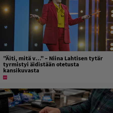
”Äiti, mitä v…” – Niina Lahtisen tytär
tyrmistyi äidistään otetusta
kansikuvasta