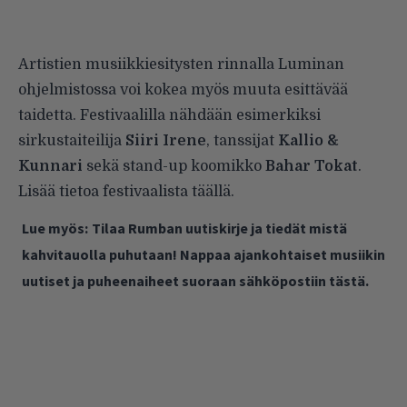
Artistien musiikkiesitysten rinnalla Luminan
ohjelmistossa voi kokea myös muuta esittävää
taidetta. Festivaalilla nähdään esimerkiksi
sirkustaiteilija
Siiri Irene
, tanssijat
Kallio &
Kunnari
sekä stand-up koomikko
Bahar Tokat
.
Lisää tietoa festivaalista
täällä
.
Lue myös:
Tilaa Rumban uutiskirje ja tiedät mistä
kahvitauolla puhutaan! Nappaa ajankohtaiset musiikin
uutiset ja puheenaiheet suoraan sähköpostiin tästä.