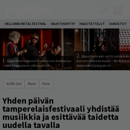
HELLSINKI METAL FESTIVAL
VAUHTI KIIHTYY
HAASTATTELUT
IGNOSTOT
2.
Eppu Normaali soitti viimeisen
1.
Eppu Normaali soitti viimeisen keikkansa
konserttinsa koskaan – Yle Areena
– nämä kappaleet sillä kuultiin
dokumentti bändistä
Knife Girl
Risto
Yona
Yhden päivän
tamperelaisfestivaali yhdistää
musiikkia ja esittävää taidetta
uudella tavalla