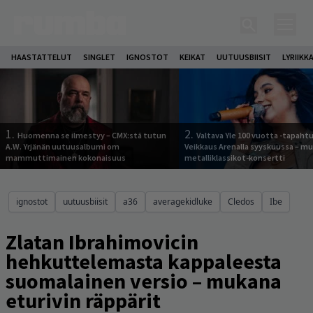
HAASTATTELUT
SINGLET
IGNOSTOT
KEIKAT
UUTUUSBIISIT
LYRIIKK
1.
2.
Huomenna se ilmestyy – CMX:stä tutun
Valtava Yle 100 vuotta -tapah
A.W. Yrjänän uutuusalbumi om
Veikkaus Arenalla syyskuussa – m
mammuttimainen kokonaisuus
metalliklassikot-konsertti
ignostot
uutuusbiisit
a36
averagekidluke
Cledos
Ibe
Zlatan Ibrahimovicin
hehkuttelemasta kappaleesta
suomalainen versio – mukana
eturivin räppärit