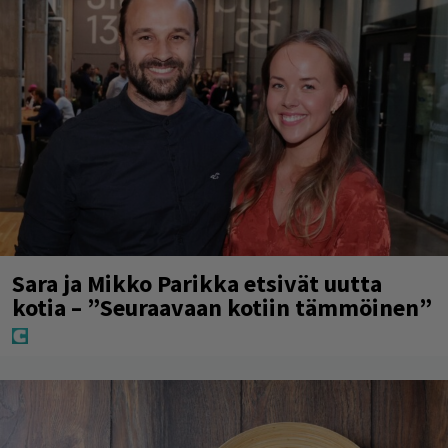
Sara ja Mikko Parikka etsivät uutta
kotia – ”Seuraavaan kotiin tämmöinen”