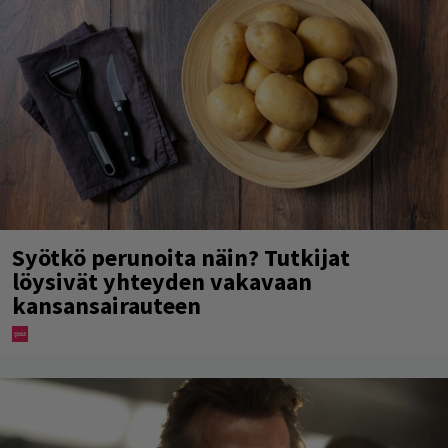
Syötkö perunoita näin? Tutkijat
löysivät yhteyden vakavaan
kansansairauteen