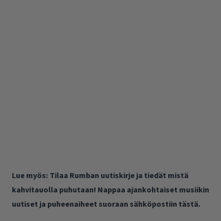
Lue myös:
Tilaa Rumban uutiskirje ja tiedät mistä
kahvitauolla puhutaan! Nappaa ajankohtaiset musiikin
uutiset ja puheenaiheet suoraan sähköpostiin tästä.