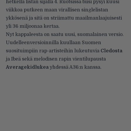
hetkellä listan sijalla 4. Ruotsissa biisi pysyi kuusi
viikkoa putkeen maan virallisen singlelistan
ykkösenä ja sitä on striimattu maailmanlaajuisesti
yli 36 miljoonaa kertaa.
Nyt kappaleesta on saatu uusi, suomalainen versio.
Uudelleenversioinnilla kuullaan Suomen
suosituimpiin rap-artisteihin lukeutuvia
Cledosta
ja Ibeä sekä melodisen rapin vientilupausta
Averagekidlukea
yhdessä A36:n kanssa.