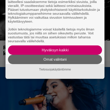
laitteellesi saadaksemme tietoja esimerkiksi sivuista, joilla
vierailit, IP-osoitteestasi sekä laitteesi ominaisuuksista.
Pääset tutustumaan yksityiskohtaisesti käyttötarkoituksiin ja
teknologiakumppaneihimme seuraavalla välilehdellä.
Hylkääminen voi vaikuttaa sivuston toimivuuteen ja
käytettävyyteen.
Jotkin teknologiamme voivat käsitellä tietoja myös ilman
suostumusta, jos niillä on siihen oikeutettu peruste. Voit
vastustaa tätä tai muuttaa asetuksiasi milloin tahansa
seuraavalla välilehdellä.
Rushin Neail Peartista ilmestyy ensi
Hyväksyn kaikki
kuussa dokumentti
Omat valintani
Tietosuojakäytäntömme