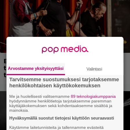
Eppu Normaalin viimeinen keikka
tänään – katso kuvagalleria torstailta
Arvostamme yksityisyyttäsi
Valintasi
täältä
Tarvitsemme suostumuksesi tarjotaksemme
henkilökohtaisen käyttökokemuksen
Me ja huolellisesti valitsemamme
89 teknologiakumppania
hyödynnämme henkilötietoja tarjotaksemme paremman
käyttäjäkokemuksen sekä kohdentaaksemme sisältöä ja
mainoksia.
Hyväksymällä suostut tietojesi käyttöön seuraavasti
Käytämme laitetunnisteita ja tallennamme evästeitä