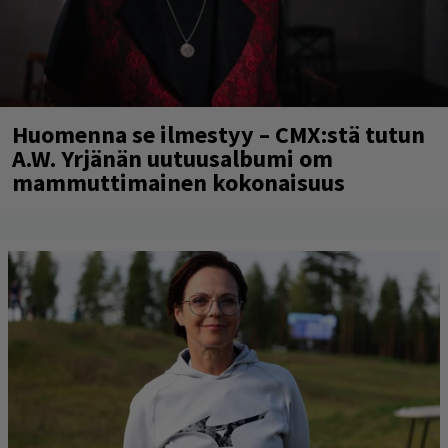
Huomenna se ilmestyy – CMX:stä tutun
A.W. Yrjänän uutuusalbumi om
mammuttimainen kokonaisuus