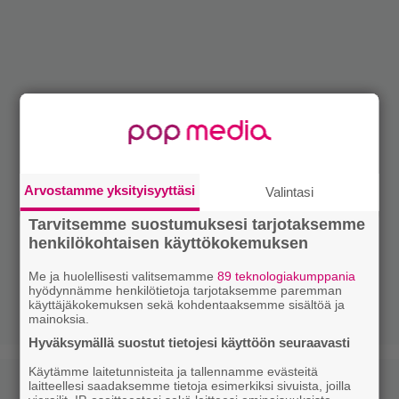
Arvostamme yksityisyyttäsi
Valintasi
Tarvitsemme suostumuksesi tarjotaksemme
henkilökohtaisen käyttökokemuksen
Me ja huolellisesti valitsemamme
89 teknologiakumppania
hyödynnämme henkilötietoja tarjotaksemme paremman
käyttäjäkokemuksen sekä kohdentaaksemme sisältöä ja
mainoksia.
Hyväksymällä suostut tietojesi käyttöön seuraavasti
Käytämme laitetunnisteita ja tallennamme evästeitä
laitteellesi saadaksemme tietoja esimerkiksi sivuista, joilla