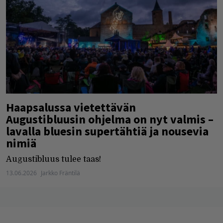
Haapsalussa vietettävän
Augustibluusin ohjelma on nyt valmis –
lavalla bluesin supertähtiä ja nousevia
nimiä
Augustibluus tulee taas!
13.06.2026
Jarkko Fräntilä