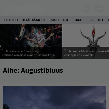
STEELFEST
JYTÄKESÄ GO GO
HAASTATTELUT
SINGLET
IGNOSTOT
T
1.
2.
Weezer palaa Suomeen yli
Äärimetallifestivaali Hyvinkäällä
neljännesvuosisadan odotuksen jälkeen
esiintyjiä ensi vuodelle
Aihe:
Augustibluus