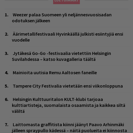
Weezer palaa Suomeen yli neljännesvuosisadan
odotuksen jälkeen
Äärimetallifestivaali Hyvinkäällä julkisti esiintyjiä ensi
vuodelle
Jytäkesä Go-Go -festivaalia vietettiin Helsingin
Suvilahdessa – katso kuvagalleria täältä
Mainioita uutisia Remu Aaltosen faneille
Tampere City Festivalia vietetään ensi viikonloppuna
Helsingin Kulttuuritalon KULT-klubi tarjoaa
kulttiartisteja, suomalaista osaamista ja kaikkea siltä
väliltä
Laittomasta graffitista kiinni jäänyt Paavo Arhinmäki
jälleen spraypullo kädessä – näitä puolueita ei kiinnosta