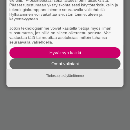
vierailit, IP-osoitteestasi sekä laitteesi ominaisuuksista.
Pääset tutustumaan yksityiskohtaisesti käyttötarkoituksiin ja
teknologiakumppaneihimme seuraavalla välilehdellä.
Hylkääminen voi vaikuttaa sivuston toimivuuteen ja
käytettävyyteen.
Jotkin teknologiamme voivat käsitellä tietoja myös ilman
suostumusta, jos niillä on siihen oikeutettu peruste. Voit
vastustaa tätä tai muuttaa asetuksiasi milloin tahansa
seuraavalla välilehdellä.
Hyväksyn kaikki
Omat valintani
Tietosuojakäytäntömme