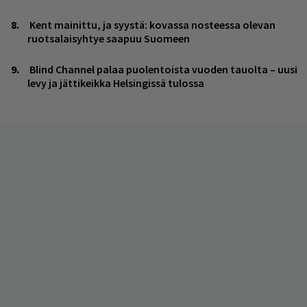
Kent mainittu, ja syystä: kovassa nosteessa olevan
ruotsalaisyhtye saapuu Suomeen
Blind Channel palaa puolentoista vuoden tauolta – uusi
levy ja jättikeikka Helsingissä tulossa