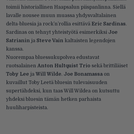
toimii historiallinen Haapsalun piispanlinna. Siellä
lavalle nousee muun muassa yhdysvaltalainen
delta-bluesia ja rock’n’rollia esittävä
Eric Sardinas
.
Sardinas on tehnyt yhteistyötä esimerkiksi
Joe
Satrianin
ja
Steve Vain
kaltaisten legendojen
kanssa.
Nuorempaa bluessukupolvea edustavat
ruotsalainen
Anton Hultquist Trio
sekä brittiläiset
Toby Lee
ja
Will Wilde
.
Joe Bonamassa
on
kuvaillut Toby Leetä bluesin tulevaisuuden
supertähdeksi, kun taas Will Wildea on kutsuttu
yhdeksi bluesin tämän hetken parhaista
huuliharpisteista.