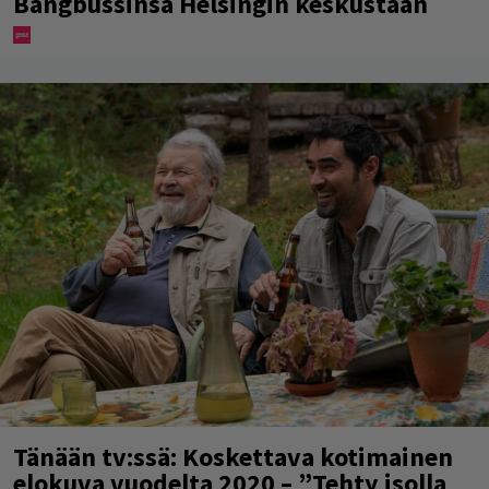
Bangbussinsa Helsingin keskustaan
Tänään tv:ssä: Koskettava kotimainen
elokuva vuodelta 2020 – ”Tehty isolla