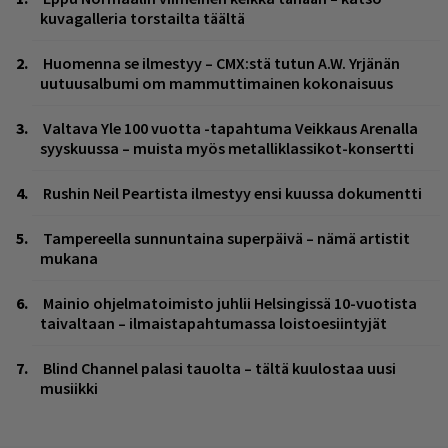
kuvagalleria torstailta täältä
Huomenna se ilmestyy – CMX:stä tutun A.W. Yrjänän
uutuusalbumi om mammuttimainen kokonaisuus
Valtava Yle 100 vuotta -tapahtuma Veikkaus Arenalla
syyskuussa – muista myös metalliklassikot-konsertti
Rushin Neil Peartista ilmestyy ensi kuussa dokumentti
Tampereella sunnuntaina superpäivä – nämä artistit
mukana
Mainio ohjelmatoimisto juhlii Helsingissä 10-vuotista
taivaltaan – ilmaistapahtumassa loistoesiintyjät
Blind Channel palasi tauolta – tältä kuulostaa uusi
musiikki