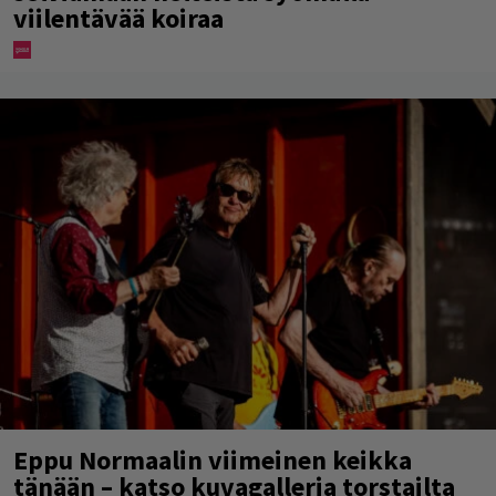
viilentävää koiraa
Eppu Normaalin viimeinen keikka
tänään – katso kuvagalleria torstailta