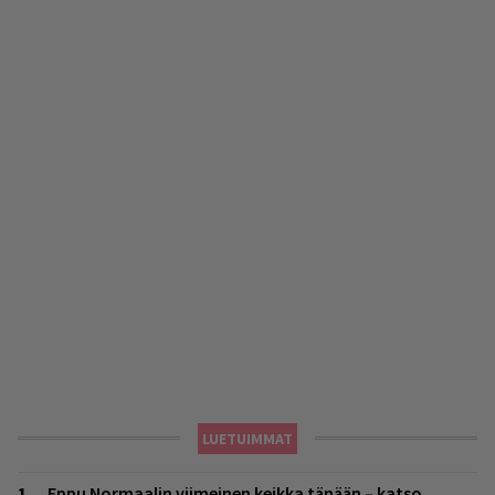
LUETUIMMAT
Eppu Normaalin viimeinen keikka tänään – katso