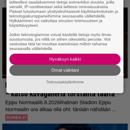
laitteellesi saadaksemme tietoja esimerkiksi sivuista, joilla
vierailit, IP-osoitteestasi sekä laitteesi ominaisuuksista.
Pääset tutustumaan yksityiskohtaisesti käyttötarkoituksiin ja
teknologiakumppaneihimme seuraavalla välilehdellä.
Hylkääminen voi vaikuttaa sivuston toimivuuteen ja
käytettävyyteen.
Jotkin teknologiamme voivat käsitellä tietoja myös ilman
suostumusta, jos niillä on siihen oikeutettu peruste. Voit
vastustaa tätä tai muuttaa asetuksiasi milloin tahansa
seuraavalla välilehdellä.
Hyväksyn kaikki
Omat valintani
Tietosuojakäytäntömme