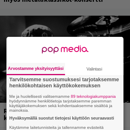
Arvostamme yksityisyyttäsi
Valintasi
Tarvitsemme suostumuksesi tarjotaksemme
henkilökohtaisen käyttökokemuksen
Me ja huolellisesti valitsemamme
89 teknologiakumppania
hyödynnämme henkilötietoja tarjotaksemme paremman
käyttäjäkokemuksen sekä kohdentaaksemme sisältöä ja
Rushin Neil Peartista ilmestyy ensi
mainoksia.
kuussa dokumentti
Hyväksymällä suostut tietojesi käyttöön seuraavasti
Käytämme laitetunnisteita ja tallennamme evästeitä