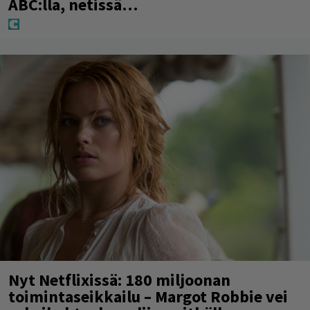
ABC:lla, netissä…
Nyt Netflixissä: 180 miljoonan
toimintaseikkailu – Margot Robbie vei