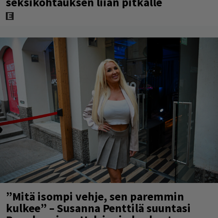
seksikohtauksen liian pitkälle
”Mitä isompi vehje, sen paremmin
kulkee” – Susanna Penttilä suuntasi