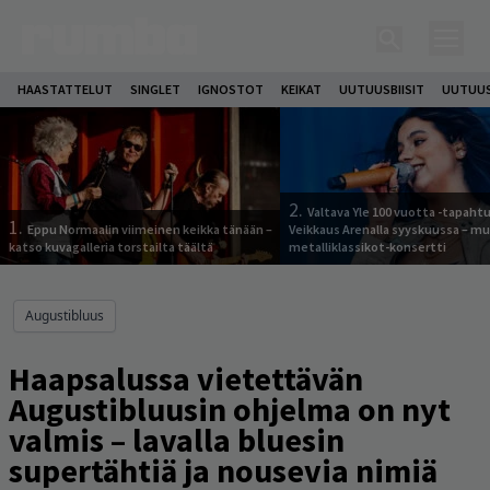
HAASTATTELUT
SINGLET
IGNOSTOT
KEIKAT
UUTUUSBIISIT
UUTUUS
2.
Valtava Yle 100 vuotta -tapah
1.
Eppu Normaalin viimeinen keikka tänään –
Veikkaus Arenalla syyskuussa – m
katso kuvagalleria torstailta täältä
metalliklassikot-konsertti
Augustibluus
Haapsalussa vietettävän
Augustibluusin ohjelma on nyt
valmis – lavalla bluesin
supertähtiä ja nousevia nimiä