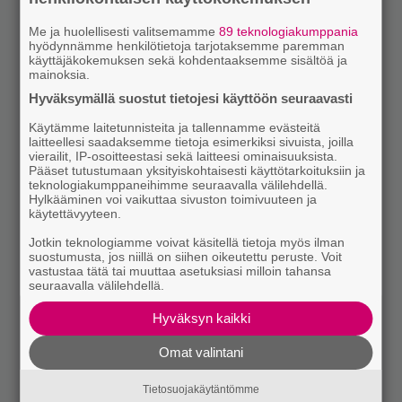
Me ja huolellisesti valitsemamme
89 teknologiakumppania
hyödynnämme henkilötietoja tarjotaksemme paremman
käyttäjäkokemuksen sekä kohdentaaksemme sisältöä ja
mainoksia.
Hyväksymällä suostut tietojesi käyttöön seuraavasti
Käytämme laitetunnisteita ja tallennamme evästeitä
laitteellesi saadaksemme tietoja esimerkiksi sivuista, joilla
vierailit, IP-osoitteestasi sekä laitteesi ominaisuuksista.
Pääset tutustumaan yksityiskohtaisesti käyttötarkoituksiin ja
teknologiakumppaneihimme seuraavalla välilehdellä.
Hylkääminen voi vaikuttaa sivuston toimivuuteen ja
käytettävyyteen.
Jotkin teknologiamme voivat käsitellä tietoja myös ilman
suostumusta, jos niillä on siihen oikeutettu peruste. Voit
vastustaa tätä tai muuttaa asetuksiasi milloin tahansa
seuraavalla välilehdellä.
Hyväksyn kaikki
Omat valintani
Tietosuojakäytäntömme