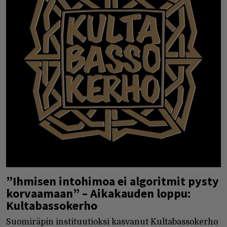
”Ihmisen intohimoa ei algoritmit pysty
korvaamaan” – Aikakauden loppu:
Kultabassokerho
Suomiräpin instituutioksi kasvanut Kultabassokerho