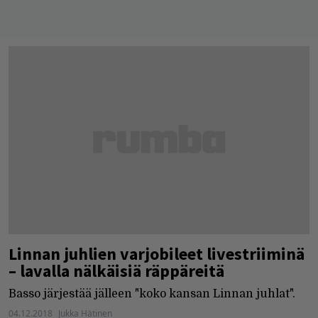
Linnan juhlien varjobileet livestriiminä
– lavalla nälkäisiä räppäreitä
Basso järjestää jälleen "koko kansan Linnan juhlat".
04.12.2018
Jukka Hätinen