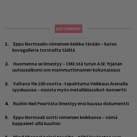
LUETUIMMAT
Eppu Normaalin viimeinen keikka tänään – katso
kuvagalleria torstailta täältä
Huomenna se ilmestyy – CMX:stä tutun A.W. Yrjänän
uutuusalbumi om mammuttimainen kokonaisuus
Valtava Yle 100 vuotta -tapahtuma Veikkaus Arenalla
syyskuussa – muista myös metalliklassikot-konsertti
Rushin Neil Peartista ilmestyy ensi kuussa dokumentti
Eppu Normaali soitti viimeisen keikkansa – nämä
kappaleet sillä kuultiin
Blind Channel palasi tauolta – tältä kuulostaa uusi