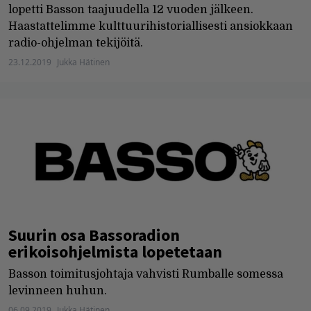
lopetti Basson taajuudella 12 vuoden jälkeen.
Haastattelimme kulttuurihistoriallisesti ansiokkaan
radio-ohjelman tekijöitä.
23.12.2019
Jukka Hätinen
Suurin osa Bassoradion
erikoisohjelmista lopetetaan
Basson toimitusjohtaja vahvisti Rumballe somessa
levinneen huhun.
06.09.2019
Jukka Hätinen