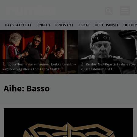
HAASTATTELUT
SINGLET
IGNOSTOT
KEIKAT
UUTUUSBIISIT
UUTUUS
1.
2.
Eppu Normaalin viimeinen keikka tänään –
Rushin Neil Peartista ilmestyy 
katso kuvagalleria torstailta täältä
kuussa dokumentti
Aihe:
Basso