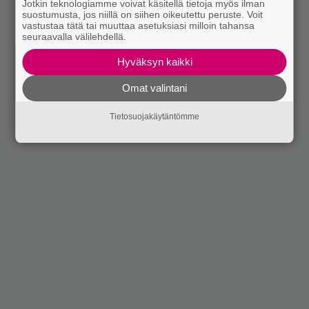
Jotkin teknologiamme voivat käsitellä tietoja myös ilman
suostumusta, jos niillä on siihen oikeutettu peruste. Voit
vastustaa tätä tai muuttaa asetuksiasi milloin tahansa
seuraavalla välilehdellä.
Hyväksyn kaikki
Omat valintani
Tietosuojakäytäntömme