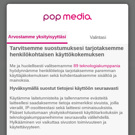
Arvostamme yksityisyyttäsi
Valintasi
Tarvitsemme suostumuksesi tarjotaksemme
henkilökohtaisen käyttökokemuksen
Me ja huolellisesti valitsemamme
89 teknologiakumppania
hyödynnämme henkilötietoja tarjotaksemme paremman
käyttäjäkokemuksen sekä kohdentaaksemme sisältöä ja
mainoksia.
Hyväksymällä suostut tietojesi käyttöön seuraavasti
Käytämme laitetunnisteita ja tallennamme evästeitä
laitteellesi saadaksemme tietoja esimerkiksi sivuista, joilla
vierailit, IP-osoitteestasi sekä laitteesi ominaisuuksista.
Pääset tutustumaan yksityiskohtaisesti käyttötarkoituksiin ja
teknologiakumppaneihimme seuraavalla välilehdellä.
Hylkääminen voi vaikuttaa sivuston toimivuuteen ja
käytettävyyteen.