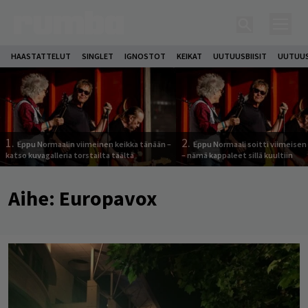
HAASTATTELUT
SINGLET
IGNOSTOT
KEIKAT
UUTUUSBIISIT
UUTUUS
1.
2.
Eppu Normaalin viimeinen keikka tänään –
Eppu Normaali soitti viimeisen
katso kuvagalleria torstailta täältä
– nämä kappaleet sillä kuultiin
Aihe:
Europavox