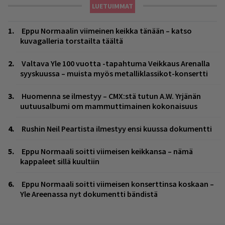
LUETUIMMAT
Eppu Normaalin viimeinen keikka tänään – katso
kuvagalleria torstailta täältä
Valtava Yle 100 vuotta -tapahtuma Veikkaus Arenalla
syyskuussa – muista myös metalliklassikot-konsertti
Huomenna se ilmestyy – CMX:stä tutun A.W. Yrjänän
uutuusalbumi om mammuttimainen kokonaisuus
Rushin Neil Peartista ilmestyy ensi kuussa dokumentti
Eppu Normaali soitti viimeisen keikkansa – nämä
kappaleet sillä kuultiin
Eppu Normaali soitti viimeisen konserttinsa koskaan –
Yle Areenassa nyt dokumentti bändistä