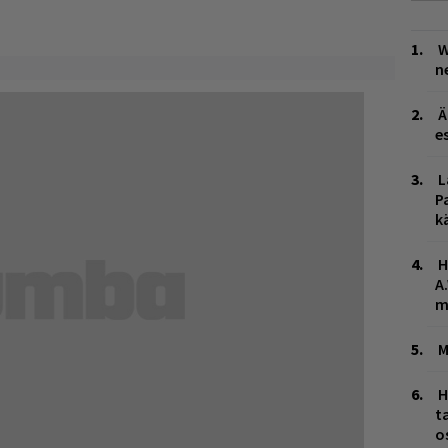
W
n
Ä
es
L
P
k
H
A
m
M
H
t
o