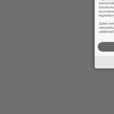
esimerkiks
tutustuma
seuraaval
käytettäv
Jotkin te
oikeutett
välilehdel