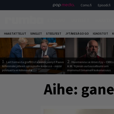
Como.fi
Episodi.fi
ETUSIVU
UUTISET
HAASTAT
HAASTATTELUT
SINGLET
STEELFEST
JYTÄKESÄ GO GO
IGNOSTOT
K
1.
2.
Laittomasta graffitista kiinni jäänyt Paavo
Huomenna se ilmestyy – CMX:s
Arhinmäki jälleen spraypullo kädessä – näitä
A.W. Yrjänän uutuusalbumi om
puolueita ei kiinnosta
mammuttimainen kokonaisuus
Aihe:
gane