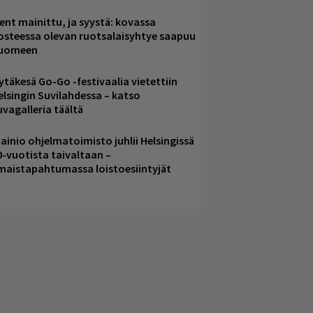
ent mainittu, ja syystä: kovassa
osteessa olevan ruotsalaisyhtye saapuu
uomeen
ytäkesä Go-Go -festivaalia vietettiin
elsingin Suvilahdessa – katso
uvagalleria täältä
ainio ohjelmatoimisto juhlii Helsingissä
0-vuotista taivaltaan –
lmaistapahtumassa loistoesiintyjät