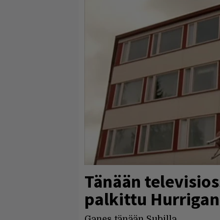
Tänään televisios
palkittu Hurriga
Ganes tänään Subilla.