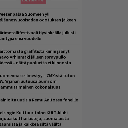
LUETUIMMAT
eezer palaa Suomeen yli
eljännesvuosisadan odotuksen jälkeen
ärimetallifestivaali Hyvinkäällä julkisti
iintyjiä ensi vuodelle
aittomasta graffitista kiinni jäänyt
aavo Arhinmäki jälleen spraypullo
ädessä – näitä puolueita ei kiinnosta
uomenna se ilmestyy – CMX:stä tutun
.W. Yrjänän uutuusalbumi om
ammuttimainen kokonaisuus
ainioita uutisia Remu Aaltosen faneille
elsingin Kulttuuritalon KULT-klubi
arjoaa kulttiartisteja, suomalaista
saamista ja kaikkea siltä väliltä