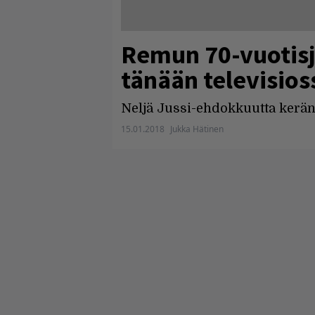
Remun 70-vuotisj
tänään televisio
Neljä Jussi-ehdokkuutta keränn
15.01.2018
Jukka Hätinen