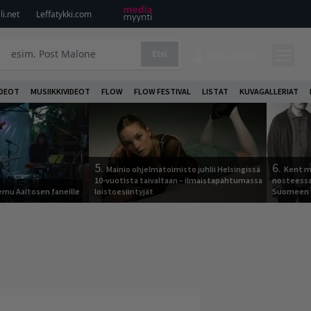
i.net
Leffatykki.com
Etsi
KIRJAUDU
DEOT
MUSIIKKIVIDEOT
FLOW
FLOW FESTIVAL
LISTAT
KUVAGALLERIAT
5.
6.
Mainio ohjelmatoimisto juhlii Helsingissä
Kent ma
10-vuotista taivaltaan – ilmaistapahtumassa
nosteessa
Remu Aaltosen faneille
loistoesiintyjät
Suomeen