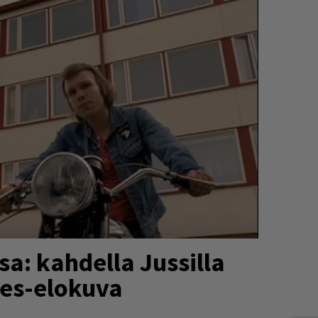
sa: kahdella Jussilla
nes-elokuva