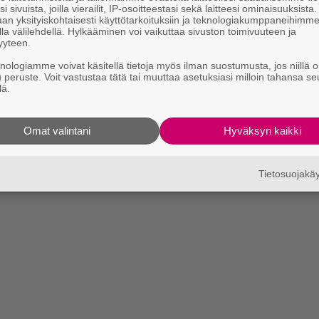
i sivuista, joilla vierailit, IP-osoitteestasi sekä laitteesi ominaisuuksista
an yksityiskohtaisesti käyttötarkoituksiin ja teknologiakumppaneihimm
la välilehdellä. Hylkääminen voi vaikuttaa sivuston toimivuuteen ja
yyteen.
knologiamme voivat käsitellä tietoja myös ilman suostumusta, jos niillä o
u peruste. Voit vastustaa tätä tai muuttaa asetuksiasi milloin tahansa se
lä.
Omat valintani
Hyväksyn kaikki
Tietosuojak