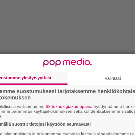
vostamme yksityisyyttäsi
Valintasi
semme suostumuksesi tarjotaksemme henkilökohtai
ökokemuksen
lellisesti valitsemamme
89 teknologiakumppania
hyödynnämme henkilö
semme paremman käyttäjäkokemuksen sekä kohdentaaksemme sisältöä
a.
ällä suostut tietojesi käyttöön seuraavasti
laitetunnisteita ja tallennamme evästeitä laitteellesi saadaksemme tie