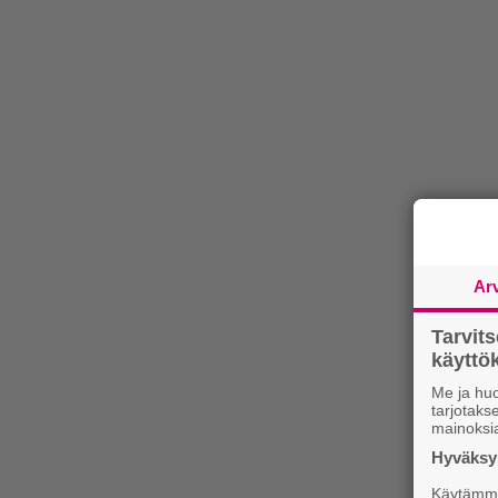
Ar
Tarvit
käytt
Me ja huo
tarjotak
mainoksi
Hyväksym
Käytämme 