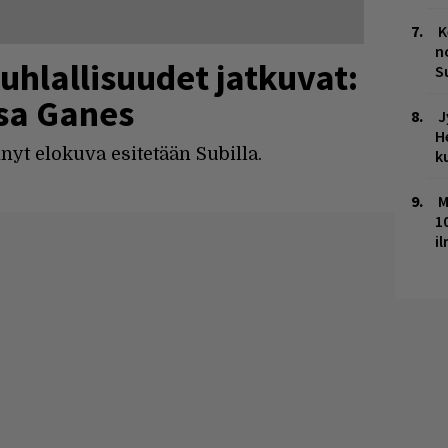
K
n
uhlallisuudet jatkuvat:
S
ssa Ganes
J
H
yt elokuva esitetään Subilla.
k
M
1
i