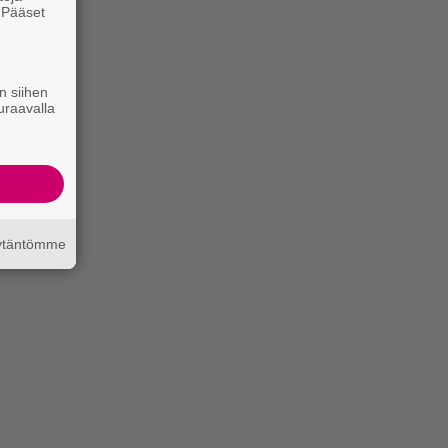
. Pääset
e
n siihen
uraavalla
äytäntömme