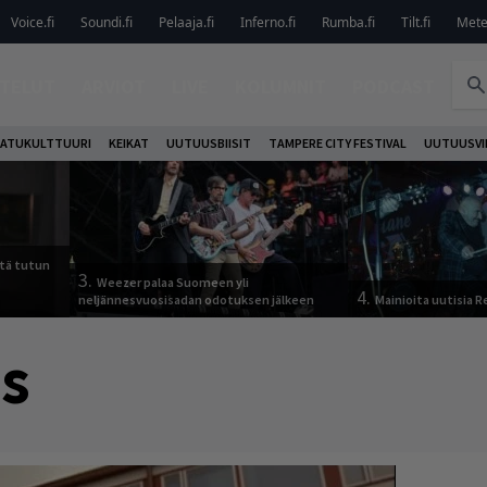
Voice.fi
Soundi.fi
Pelaaja.fi
Inferno.fi
Rumba.fi
Tilt.fi
Metel
TELUT
ARVIOT
LIVE
KOLUMNIT
PODCAST
ATUKULTTUURI
KEIKAT
UUTUUSBIISIT
TAMPERE CITY FESTIVAL
UUTUUSVI
tä tutun
3.
Weezer palaa Suomeen yli
4.
neljännesvuosisadan odotuksen jälkeen
Mainioita uutisia 
s