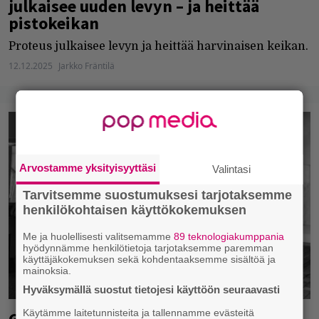
julkaisee uuden levyn – ja heittää
pistokeikan
Proteus julkaisee levyn ja heittää harvinaisen keikan.
12.12.2025
Jarkko Fräntilä
Arvostamme yksityisyyttäsi
Valintasi
Tarvitsemme suostumuksesi tarjotaksemme
henkilökohtaisen käyttökokemuksen
Me ja huolellisesti valitsemamme
89 teknologiakumppania
hyödynnämme henkilötietoja tarjotaksemme paremman
käyttäjäkokemuksen sekä kohdentaaksemme sisältöä ja
mainoksia.
Hyväksymällä suostut tietojesi käyttöön seuraavasti
Käytämme laitetunnisteita ja tallennamme evästeitä
Grammy-palkittu Bill Frisell saapuu