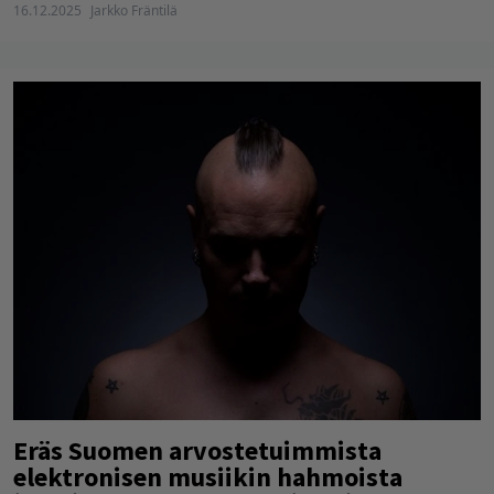
16.12.2025
Jarkko Fräntilä
Eräs Suomen arvostetuimmista
elektronisen musiikin hahmoista