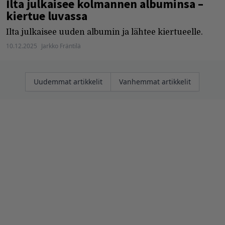
Ilta julkaisee kolmannen albuminsa –
kiertue luvassa
Ilta julkaisee uuden albumin ja lähtee kiertueelle.
10.12.2025
Jarkko Fräntilä
Artikkelien
Uudemmat artikkelit
Vanhemmat artikkelit
selaus