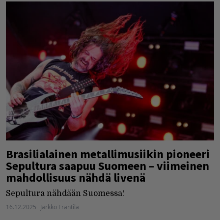
Brasilialainen metallimusiikin pioneeri
Sepultura saapuu Suomeen – viimeinen
mahdollisuus nähdä livenä
Sepultura nähdään Suomessa!
16.12.2025
Jarkko Fräntilä