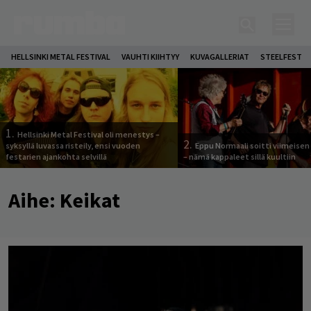
HELLSINKI METAL FESTIVAL
VAUHTI KIIHTYY
KUVAGALLERIAT
STEELFEST
1.
Hellsinki Metal Festival oli menestys –
2.
syksyllä luvassa risteily, ensi vuoden
Eppu Normaali soitti viimeisen
festarien ajankohta selvillä
– nämä kappaleet sillä kuultiin
Aihe:
Keikat