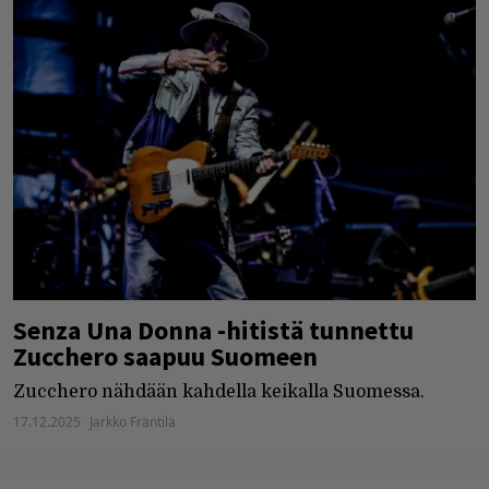
Senza Una Donna -hitistä tunnettu
Zucchero saapuu Suomeen
Zucchero nähdään kahdella keikalla Suomessa.
17.12.2025
Jarkko Fräntilä