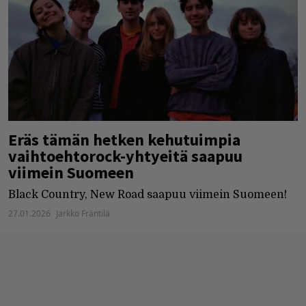
Eräs tämän hetken kehutuimpia
vaihtoehtorock-yhtyeitä saapuu
viimein Suomeen
Black Country, New Road saapuu viimein Suomeen!
27.01.2026
Jarkko Fräntilä