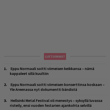
LUETUIMMAT
Eppu Normaali soitti viimeisen keikkansa – nämä
kappaleet sillä kuultiin
Eppu Normaali soitti viimeisen konserttinsa koskaan –
Yle Areenassa nyt dokumentti bändistä
Hellsinki Metal Festival oli menestys – syksyllä luvassa
risteily, ensi vuoden festarien ajankohta selvillä