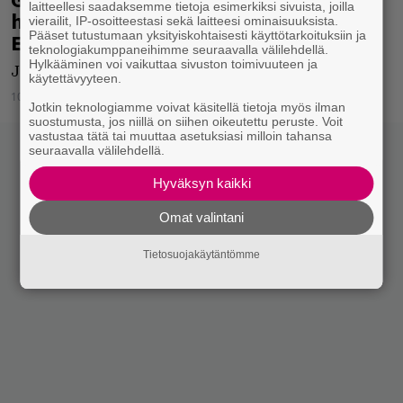
laitteellesi saadaksemme tietoja esimerkiksi sivuista, joilla
huhtikuussa Suomeen huippuviulisti
vierailit, IP-osoitteestasi sekä laitteesi ominaisuuksista.
Pääset tutustumaan yksityiskohtaisesti käyttötarkoituksiin ja
Eyvind Kangin kanssa
teknologiakumppaneihimme seuraavalla välilehdellä.
Hylkääminen voi vaikuttaa sivuston toimivuuteen ja
Jazzia, sitä pitää olla!
käytettävyyteen.
10.12.2025
Jarkko Fräntilä
Jotkin teknologiamme voivat käsitellä tietoja myös ilman
suostumusta, jos niillä on siihen oikeutettu peruste. Voit
vastustaa tätä tai muuttaa asetuksiasi milloin tahansa
seuraavalla välilehdellä.
Hyväksyn kaikki
Omat valintani
Tietosuojakäytäntömme