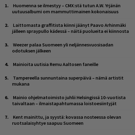
Huomenna se ilmestyy – CMX:stä tutun A.W. Yrjänän
uutuusalbumi om mammuttimainen kokonaisuus
Laittomasta graffitista kiinni jäänyt Paavo Arhinmäki
jälleen spraypullo kädessä – näitä puolueita ei kiinnosta
Weezer palaa Suomeen yli neljännesvuosisadan
odotuksen jälkeen
Mainioita uutisia Remu Aaltosen faneille
Tampereella sunnuntaina superpäivä – nämä artistit
mukana
Mainio ohjelmatoimisto juhlii Helsingissä 10-vuotista
taivaltaan – ilmaistapahtumassa loistoesiintyjät
Kent mainittu, ja syystä: kovassa nosteessa olevan
ruotsalaisyhtye saapuu Suomeen