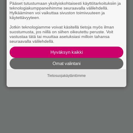
Pääset tutustumaan yksityiskohtaisesti käyttötarkoituksiin ja
teknologiakumppaneihimme seuraavalla välilehdellä.
Hylkääminen voi vaikuttaa sivuston toimivuuteen ja
käytettävyyteen.
Jotkin teknologiamme voivat käsitellä tietoja myös ilman
suostumusta, jos niillä on siihen oikeutettu peruste. Voit
vastustaa tätä tai muuttaa asetuksiasi milloin tahansa
seuraavalla välilehdellä.
Hyväksyn kaikki
Omat valintani
Tietosuojakäytäntömme