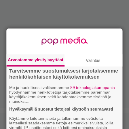
Arvostamme yksityisyyttäsi
Valintasi
Tarvitsemme suostumuksesi tarjotaksemme
henkilökohtaisen käyttökokemuksen
Me ja huolellisesti valitsemamme
89 teknologiakumppania
hyödynnämme henkilötietoja tarjotaksemme paremman
käyttäjäkokemuksen sekä kohdentaaksemme sisältöä ja
mainoksia.
Hyväksymällä suostut tietojesi käyttöön seuraavasti
Käytämme laitetunnisteita ja tallennamme evästeitä
laitteellesi saadaksemme tietoja esimerkiksi sivuista, joilla
vierailit, IP-osoitteestasi sekä laitteesi ominaisuuksista.