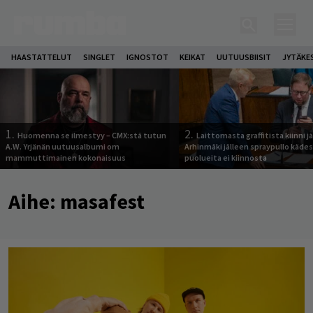
HAASTATTELUT
SINGLET
IGNOSTOT
KEIKAT
UUTUUSBIISIT
JYTÄKE
1.
2.
Huomenna se ilmestyy – CMX:stä tutun
Laittomasta graffitista kiinni 
A.W. Yrjänän uutuusalbumi om
Arhinmäki jälleen spraypullo kädes
mammuttimainen kokonaisuus
puolueita ei kiinnosta
Aihe:
masafest