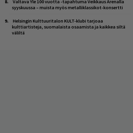
Valtava Yle 100 vuotta -tapahtuma Veikkaus Arenalla
syyskuussa – muista myös metalliklassikot-konsertti
Helsingin Kulttuuritalon KULT-klubi tarjoaa
kulttiartisteja, suomalaista osaamista ja kaikkea siltä
väliltä