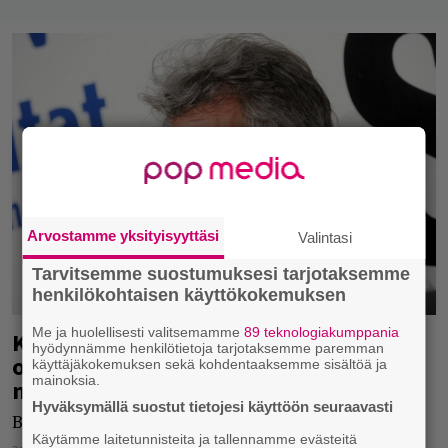
Arvostamme yksityisyyttäsi
Valintasi
Tarvitsemme suostumuksesi tarjotaksemme
henkilökohtaisen käyttökokemuksen
Me ja huolellisesti valitsemamme
89 teknologiakumppania
Kuuntelen Bonkkaa – Bon Jovi saa
hyödynnämme henkilötietoja tarjotaksemme paremman
oman dokumenttisarjan, tällaista on
käyttäjäkokemuksen sekä kohdentaaksemme sisältöä ja
mainoksia.
meno
Hyväksymällä suostut tietojesi käyttöön seuraavasti
Bonkasta dokkari.
Käytämme laitetunnisteita ja tallennamme evästeitä