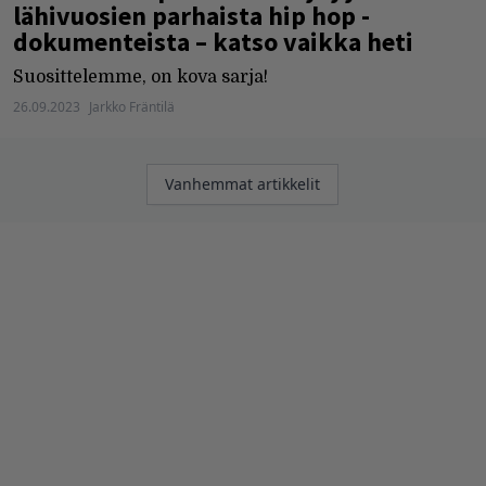
lähivuosien parhaista hip hop -
dokumenteista – katso vaikka heti
Suosittelemme, on kova sarja!
26.09.2023
Jarkko Fräntilä
Artikkelien
Vanhemmat artikkelit
selaus