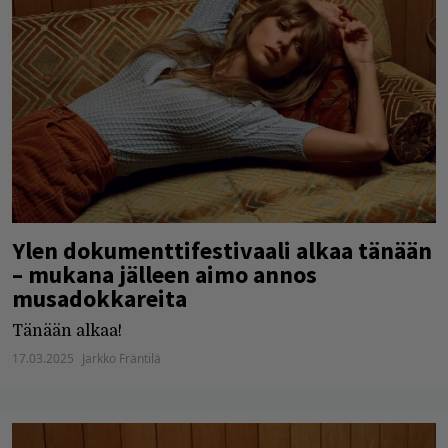
Ylen dokumenttifestivaali alkaa tänään
– mukana jälleen aimo annos
musadokkareita
Tänään alkaa!
17.03.2025
Jarkko Fräntilä