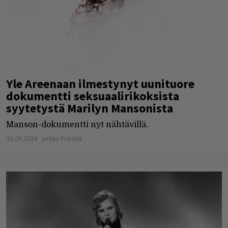
Yle Areenaan ilmestynyt uunituore
dokumentti seksuaalirikoksista
syytetystä Marilyn Mansonista
Manson-dokumentti nyt nähtävillä.
30.09.2024
Jarkko Fräntilä