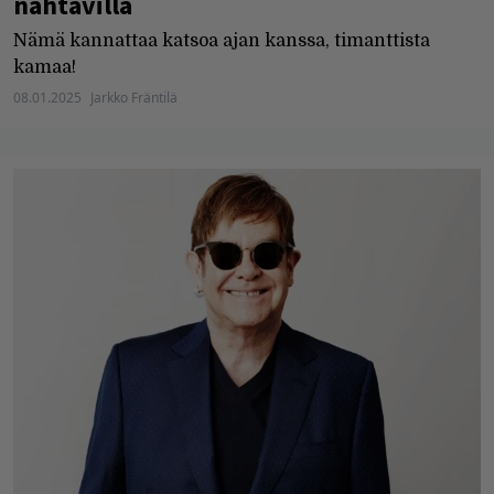
nähtävillä
Nämä kannattaa katsoa ajan kanssa, timanttista
kamaa!
08.01.2025
Jarkko Fräntilä