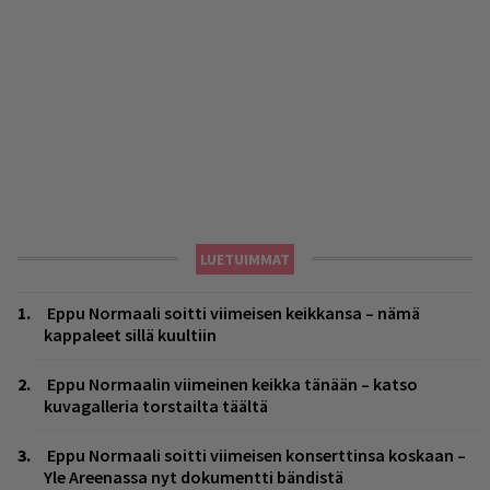
LUETUIMMAT
Eppu Normaali soitti viimeisen keikkansa – nämä
kappaleet sillä kuultiin
Eppu Normaalin viimeinen keikka tänään – katso
kuvagalleria torstailta täältä
Eppu Normaali soitti viimeisen konserttinsa koskaan –
Yle Areenassa nyt dokumentti bändistä