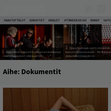
HAASTATTELUT
IGNOSTOT
SINGLET
JYTÄKESÄ GO GO
KEIKAT
UUTU
2.
Eppu Normaali soitti viimeisen
1.
Eppu Normaali soitti viimeisen keikkansa
konserttinsa koskaan – Yle Areena
– nämä kappaleet sillä kuultiin
dokumentti bändistä
Aihe:
Dokumentit