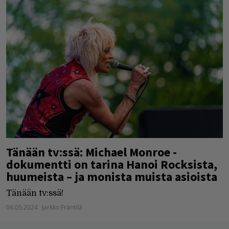
Tänään tv:ssä: Michael Monroe -
dokumentti on tarina Hanoi Rocksista,
huumeista – ja monista muista asioista
Tänään tv:ssä!
06.05.2024
Jarkko Fräntilä