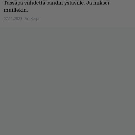
Tässäpä viihdettä bändin ystäville. Ja miksei
muillekin.
07.11.2023
Ari Korpi