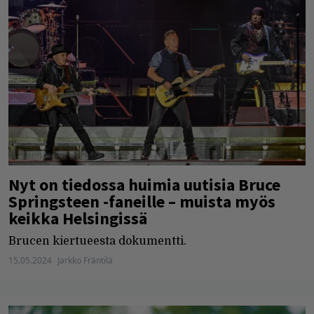
Nyt on tiedossa huimia uutisia Bruce
Springsteen -faneille – muista myös
keikka Helsingissä
Brucen kiertueesta dokumentti.
15.05.2024
Jarkko Fräntilä