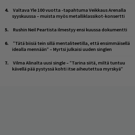
Valtava Yle 100 vuotta -tapahtuma Veikkaus Arenalla
syyskuussa – muista myös metalliklassikot-konsertti
Rushin Neil Peartista ilmestyy ensi kuussa dokumentti
”Tätä biisiä tein sillä mentaliteetilla, että ensimmäisellä
idealla mennään” – Myrtsi julkaisi uuden singlen
Vilma Alinalta uusi single – ”Tarina siitä, miltä tuntuu
kävellä pää pystyssä kohti itse aiheutettua myrskyä”