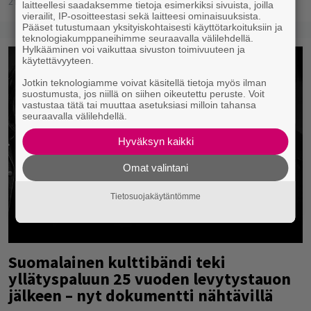
21.02.2024
Jarkko Fräntilä
laitteellesi saadaksemme tietoja esimerkiksi sivuista, joilla
vierailit, IP-osoitteestasi sekä laitteesi ominaisuuksista.
Pääset tutustumaan yksityiskohtaisesti käyttötarkoituksiin ja
teknologiakumppaneihimme seuraavalla välilehdellä.
Hylkääminen voi vaikuttaa sivuston toimivuuteen ja
käytettävyyteen.
Jotkin teknologiamme voivat käsitellä tietoja myös ilman
suostumusta, jos niillä on siihen oikeutettu peruste. Voit
vastustaa tätä tai muuttaa asetuksiasi milloin tahansa
seuraavalla välilehdellä.
Hyväksyn kaikki
Omat valintani
Tietosuojakäytäntömme
Suomalainen kulttibändi teki
yllätyspaluun 25 vuoden levytystauon
jälkeen – nyt dokumentti nähtävillä