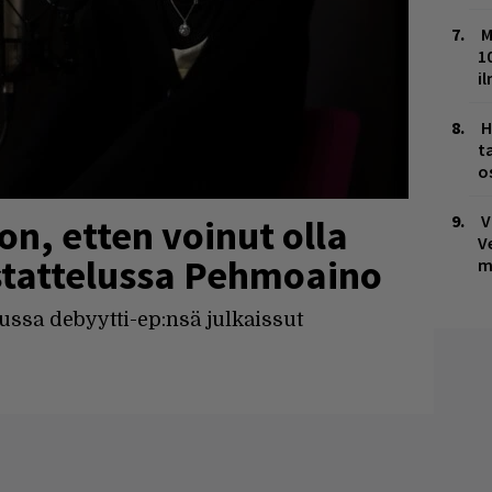
M
1
i
H
t
o
V
jon, etten voinut olla
V
stattelussa Pehmoaino
m
ussa debyytti-ep:nsä julkaissut