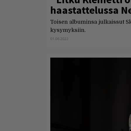
haastattelussa N
Toisen albuminsa julkaissut Sko
kysymyksiin.
01.06.2022