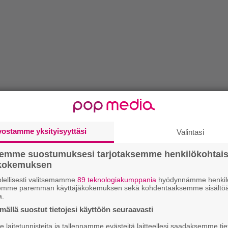
vostamme yksityisyyttäsi
Valintasi
semme suostumuksesi tarjotaksemme henkilökohtai
ökokemuksen
lellisesti valitsemamme
89 teknologiakumppania
hyödynnämme henkilö
semme paremman käyttäjäkokemuksen sekä kohdentaaksemme sisältöä
a.
ällä suostut tietojesi käyttöön seuraavasti
laitetunnisteita ja tallennamme evästeitä laitteellesi saadaksemme tie