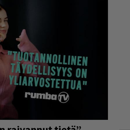
n raivannut tietä” –