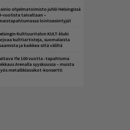
ainio ohjelmatoimisto juhlii Helsingissä
0-vuotista taivaltaan –
lmaistapahtumassa loistoesiintyjät
elsingin Kulttuuritalon KULT-klubi
arjoaa kulttiartisteja, suomalaista
saamista ja kaikkea siltä väliltä
altava Yle 100 vuotta -tapahtuma
eikkaus Arenalla syyskuussa – muista
yös metalliklassikot-konsertti