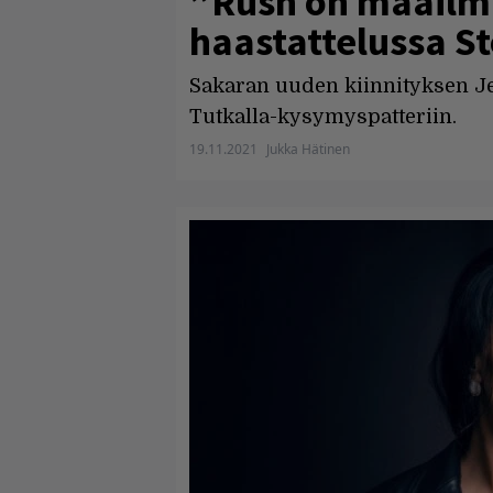
”Rush on maailma
haastattelussa S
Sakaran uuden kiinnityksen Je
Tutkalla-kysymyspatteriin.
19.11.2021
Jukka Hätinen