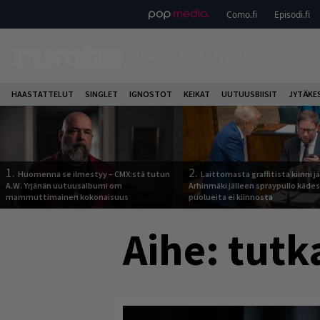
Como.fi
Episodi.fi
ETUSIVU
UUTISET
HAASTAT
HAASTATTELUT
SINGLET
IGNOSTOT
KEIKAT
UUTUUSBIISIT
JYTÄKE
1.
2.
Huomenna se ilmestyy – CMX:stä tutun
Laittomasta graffitista kiinni 
A.W. Yrjänän uutuusalbumi om
Arhinmäki jälleen spraypullo kädes
mammuttimainen kokonaisuus
puolueita ei kiinnosta
Aihe:
tutk