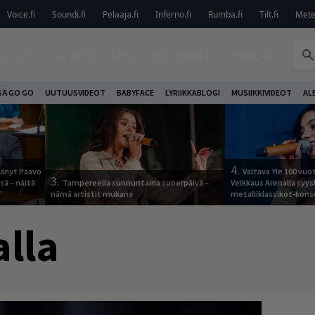
Voice.fi
Soundi.fi
Pelaaja.fi
Inferno.fi
Rumba.fi
Tilt.fi
Metel
TELUT
ARVIOT
LIVE
KOLUMNIT
PODCAST
SÄ GO GO
UUTUUSVIDEOT
BABYFACE
LYRIIKKABLOGI
MUSIIKKIVIDEOT
AL
4.
jäänyt Paavo
Valtava Yle 100 vu
3.
sä – näitä
Tampereella sunnuntaina superpäivä –
Veikkaus Arenalla syy
nämä artistit mukana
metalliklassikot-kons
alla