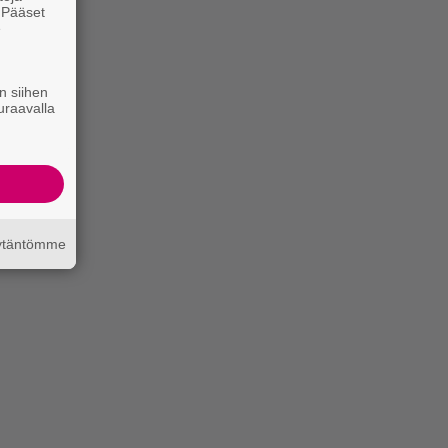
. Pääset
e
n siihen
uraavalla
äytäntömme