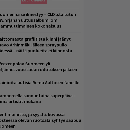
LUETUIMMAT
uomenna se ilmestyy – CMX:stä tutun
.W. Yrjänän uutuusalbumi om
ammuttimainen kokonaisuus
aittomasta graffitista kiinni jäänyt
aavo Arhinmäki jälleen spraypullo
ädessä – näitä puolueita ei kiinnosta
eezer palaa Suomeen yli
eljännesvuosisadan odotuksen jälkeen
ainioita uutisia Remu Aaltosen faneille
ampereella sunnuntaina superpäivä –
ämä artistit mukana
ent mainittu, ja syystä: kovassa
osteessa olevan ruotsalaisyhtye saapuu
uomeen