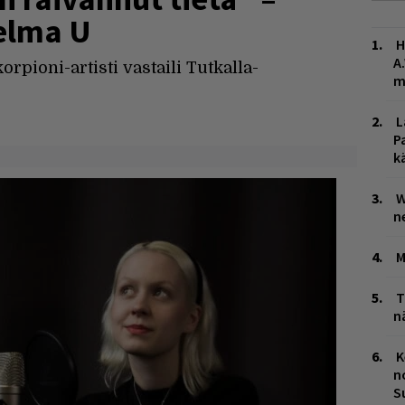
elma U
H
A
rpioni-artisti vastaili Tutkalla-
m
L
P
k
W
n
M
T
n
K
n
S