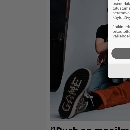
esimerkiks
tutustuma
seuraaval
käytettäv
Jotkin te
oikeutett
välilehdel