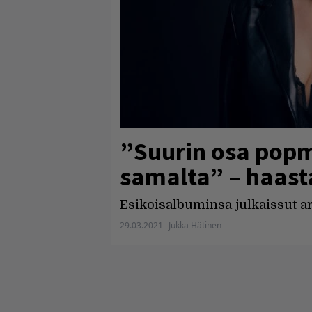
”Suurin osa popm
samalta” – haasta
Esikoisalbuminsa julkaissut art
29.03.2021
Jukka Hätinen