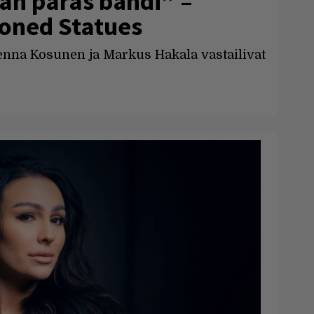
n paras bändi” –
toned Statues
nna Kosunen ja Markus Hakala vastailivat