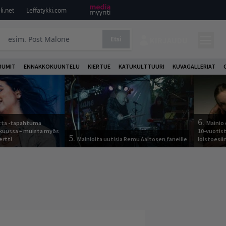
i.net
Leffatykki.com
Etsi
KIRJAUDU
BUMIT
ENNAKKOKUUNTELU
KIERTUE
KATUKULTTUURI
KUVAGALLERIAT
6.
otta -tapahtuma
Mainio 
skuussa – muista myös
10-vuotis
5.
ertti
Mainioita uutisia Remu Aaltosen faneille
loistoesii