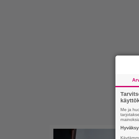
Ar
Tarvit
käytt
Me ja huo
tarjotak
mainoksi
Hyväksym
Käytämme 