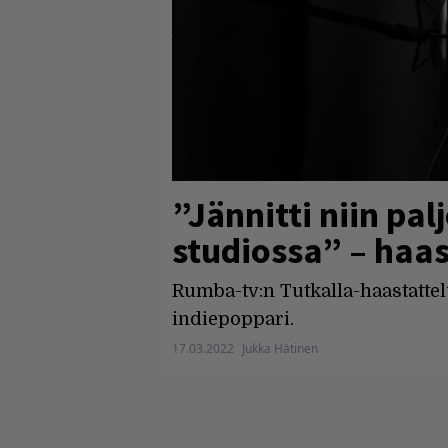
”Jännitti niin pal
studiossa” – haa
Rumba-tv:n Tutkalla-haastattel
indiepoppari.
17.03.2022
Jukka Hätinen