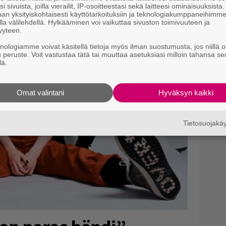
i sivuista, joilla vierailit, IP-osoitteestasi sekä laitteesi ominaisuuksista
an yksityiskohtaisesti käyttötarkoituksiin ja teknologiakumppaneihimm
la välilehdellä. Hylkääminen voi vaikuttaa sivuston toimivuuteen ja
yyteen.
knologiamme voivat käsitellä tietoja myös ilman suostumusta, jos niillä o
u peruste. Voit vastustaa tätä tai muuttaa asetuksiasi milloin tahansa se
lä.
Omat valintani
Hyväksyn kaikki
Tietosuojak