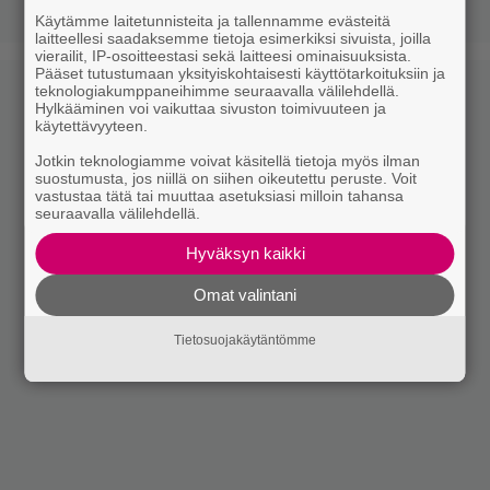
Käytämme laitetunnisteita ja tallennamme evästeitä
laitteellesi saadaksemme tietoja esimerkiksi sivuista, joilla
vierailit, IP-osoitteestasi sekä laitteesi ominaisuuksista.
Pääset tutustumaan yksityiskohtaisesti käyttötarkoituksiin ja
teknologiakumppaneihimme seuraavalla välilehdellä.
Hylkääminen voi vaikuttaa sivuston toimivuuteen ja
käytettävyyteen.
Jotkin teknologiamme voivat käsitellä tietoja myös ilman
suostumusta, jos niillä on siihen oikeutettu peruste. Voit
vastustaa tätä tai muuttaa asetuksiasi milloin tahansa
seuraavalla välilehdellä.
Hyväksyn kaikki
Omat valintani
Tietosuojakäytäntömme