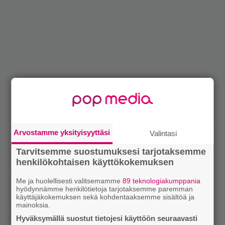
Arvostamme yksityisyyttäsi
Valintasi
Tarvitsemme suostumuksesi tarjotaksemme
henkilökohtaisen käyttökokemuksen
Me ja huolellisesti valitsemamme
89 teknologiakumppania
hyödynnämme henkilötietoja tarjotaksemme paremman
käyttäjäkokemuksen sekä kohdentaaksemme sisältöä ja
mainoksia.
Hyväksymällä suostut tietojesi käyttöön seuraavasti