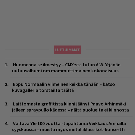
LUETUIMMAT
Huomenna se ilmestyy – CMX:stä tutun A.W. Yrjänän
uutuusalbumi om mammuttimainen kokonaisuus
Eppu Normaalin viimeinen keikka tänään – katso
kuvagalleria torstailta täältä
Laittomasta graffitista kiinni jäänyt Paavo Arhinmäki
jälleen spraypullo kädessä – näitä puolueita ei kiinnosta
Valtava Yle 100 vuotta -tapahtuma Veikkaus Arenalla
syyskuussa – muista myös metalliklassikot-konsertti