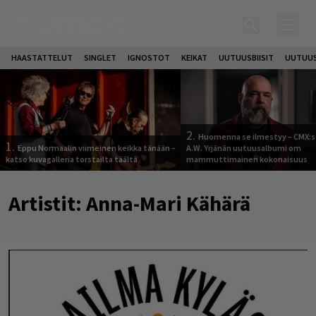
HAASTATTELUT
SINGLET
IGNOSTOT
KEIKAT
UUTUUSBIISIT
UUTUUS
2.
Huomenna se ilmestyy – CMX:s
1.
Eppu Normaalin viimeinen keikka tänään –
A.W. Yrjänän uutuusalbumi om
katso kuvagalleria torstailta täältä
mammuttimainen kokonaisuus
Artistit:
Anna-Mari Kähärä