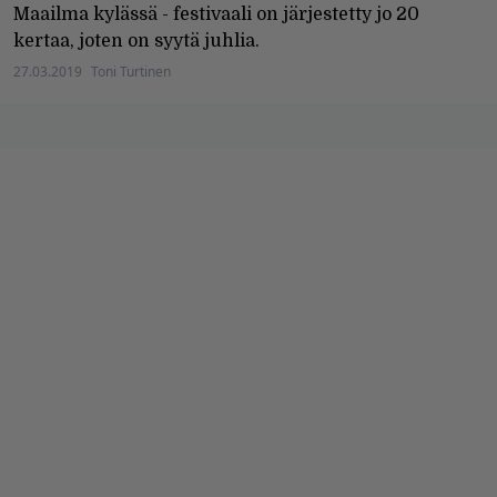
Maailma kylässä - festivaali on järjestetty jo 20
kertaa, joten on syytä juhlia.
27.03.2019
Toni Turtinen