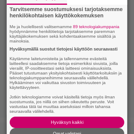
Tarvitsemme suostumuksesi tarjotaksemme
henkilökohtaisen käyttökokemuksen
Me ja huolellisesti valitsemamme
89 teknologiakumppania
hyödynnämme henkilötietoja tarjotaksemme paremman
käyttäjäkokemuksen sekä kohdentaaksemme sisältöä ja
mainoksia.
Hyväksymällä suostut tietojesi käyttöön seuraavasti
Käytämme laitetunnisteita ja tallennamme evästeitä
laitteellesi saadaksemme tietoja esimerkiksi sivuista, joilla
vierailit, IP-osoitteestasi sekä laitteesi ominaisuuksista.
Pääset tutustumaan yksityiskohtaisesti käyttötarkoituksiin ja
teknologiakumppaneihimme seuraavalla välilehdellä.
Hylkääminen voi vaikuttaa sivuston toimivuuteen ja
käytettävyyteen.
Jotkin teknologiamme voivat käsitellä tietoja myös ilman
suostumusta, jos niillä on siihen oikeutettu peruste. Voit
vastustaa tätä tai muuttaa asetuksiasi milloin tahansa
seuraavalla välilehdellä.
Hyväksyn kaikki
Omat valintani