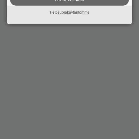
Tietosuojakäytäntömme