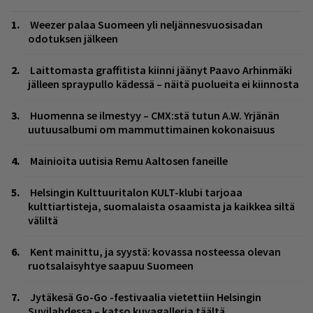
Weezer palaa Suomeen yli neljännesvuosisadan
odotuksen jälkeen
Laittomasta graffitista kiinni jäänyt Paavo Arhinmäki
jälleen spraypullo kädessä – näitä puolueita ei kiinnosta
Huomenna se ilmestyy – CMX:stä tutun A.W. Yrjänän
uutuusalbumi om mammuttimainen kokonaisuus
Mainioita uutisia Remu Aaltosen faneille
Helsingin Kulttuuritalon KULT-klubi tarjoaa
kulttiartisteja, suomalaista osaamista ja kaikkea siltä
väliltä
Kent mainittu, ja syystä: kovassa nosteessa olevan
ruotsalaisyhtye saapuu Suomeen
Jytäkesä Go-Go -festivaalia vietettiin Helsingin
Suvilahdessa – katso kuvagalleria täältä