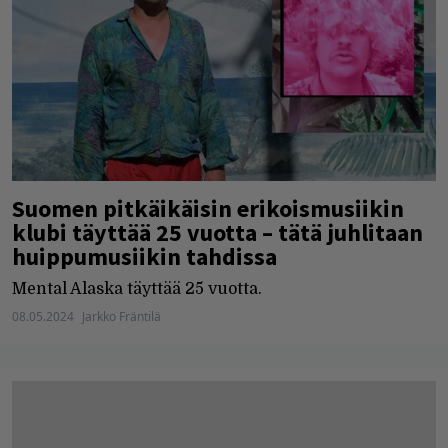
Suomen pitkäikäisin erikoismusiikin
klubi täyttää 25 vuotta – tätä juhlitaan
huippumusiikin tahdissa
Mental Alaska täyttää 25 vuotta.
08.05.2024
Jarkko Fräntilä