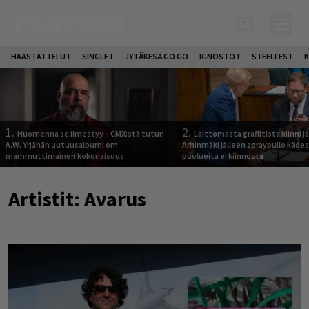
HAASTATTELUT
SINGLET
JYTÄKESÄ GO GO
IGNOSTOT
STEELFEST
K
1.
2.
Huomenna se ilmestyy – CMX:stä tutun
Laittomasta graffitista kiinni 
A.W. Yrjänän uutuusalbumi om
Arhinmäki jälleen spraypullo kädes
mammuttimainen kokonaisuus
puolueita ei kiinnosta
Artistit:
Avarus