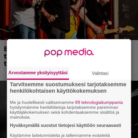
Eppu Normaalin viimeinen keikka
tänään – katso kuvagalleria torstailta
täältä
Arvostamme yksityisyyttäsi
Valintasi
Tarvitsemme suostumuksesi tarjotaksemme
henkilökohtaisen käyttökokemuksen
Me ja huolellisesti valitsemamme
89 teknologiakumppania
hyödynnämme henkilötietoja tarjotaksemme paremman
käyttäjäkokemuksen sekä kohdentaaksemme sisältöä ja
mainoksia.
Hyväksymällä suostut tietojesi käyttöön seuraavasti
Käytämme laitetunnisteita ja tallennamme evästeitä