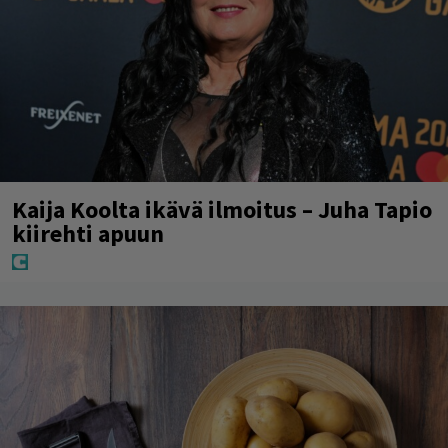
Kaija Koolta ikävä ilmoitus – Juha Tapio
kiirehti apuun