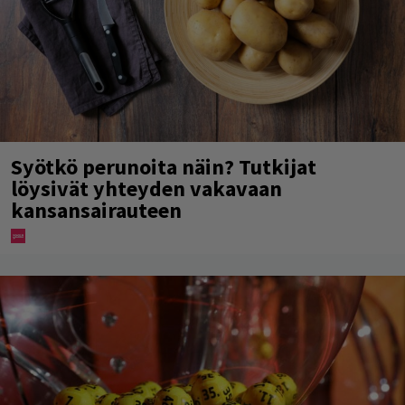
Syötkö perunoita näin? Tutkijat
löysivät yhteyden vakavaan
kansansairauteen