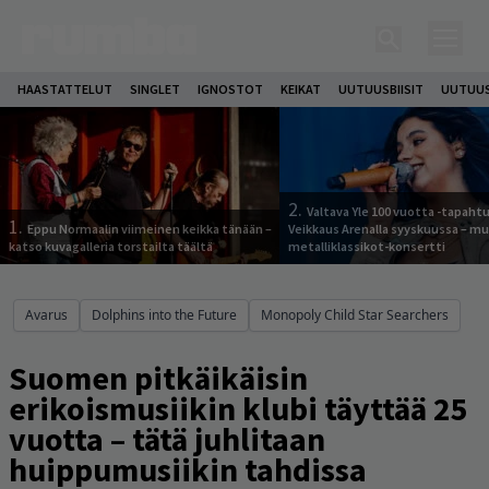
HAASTATTELUT
SINGLET
IGNOSTOT
KEIKAT
UUTUUSBIISIT
UUTUUS
2.
Valtava Yle 100 vuotta -tapah
1.
Eppu Normaalin viimeinen keikka tänään –
Veikkaus Arenalla syyskuussa – m
katso kuvagalleria torstailta täältä
metalliklassikot-konsertti
Avarus
Dolphins into the Future
Monopoly Child Star Searchers
Suomen pitkäikäisin
erikoismusiikin klubi täyttää 25
vuotta – tätä juhlitaan
huippumusiikin tahdissa