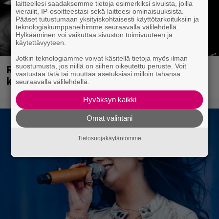
laitteellesi saadaksemme tietoja esimerkiksi sivuista, joilla
vierailit, IP-osoitteestasi sekä laitteesi ominaisuuksista.
Pääset tutustumaan yksityiskohtaisesti käyttötarkoituksiin ja
teknologiakumppaneihimme seuraavalla välilehdellä.
Hylkääminen voi vaikuttaa sivuston toimivuuteen ja
käytettävyyteen.
Jotkin teknologiamme voivat käsitellä tietoja myös ilman
Rushin Neail Peartista ilmestyy ensi
suostumusta, jos niillä on siihen oikeutettu peruste. Voit
vastustaa tätä tai muuttaa asetuksiasi milloin tahansa
kuussa dokumentti
seuraavalla välilehdellä.
Hyväksyn kaikki
Omat valintani
Tietosuojakäytäntömme