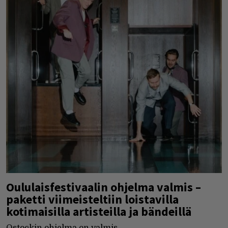
Oululaisfestivaalin ohjelma valmis –
paketti viimeisteltiin loistavilla
kotimaisilla artisteilla ja bändeillä