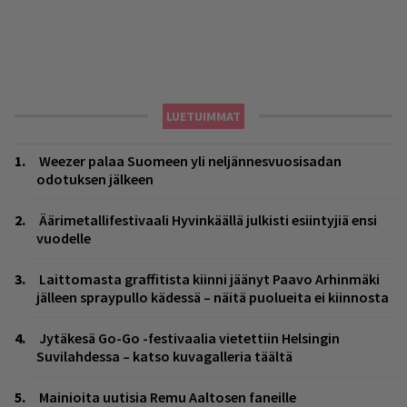
LUETUIMMAT
Weezer palaa Suomeen yli neljännesvuosisadan
odotuksen jälkeen
Äärimetallifestivaali Hyvinkäällä julkisti esiintyjiä ensi
vuodelle
Laittomasta graffitista kiinni jäänyt Paavo Arhinmäki
jälleen spraypullo kädessä – näitä puolueita ei kiinnosta
Jytäkesä Go-Go -festivaalia vietettiin Helsingin
Suvilahdessa – katso kuvagalleria täältä
Mainioita uutisia Remu Aaltosen faneille