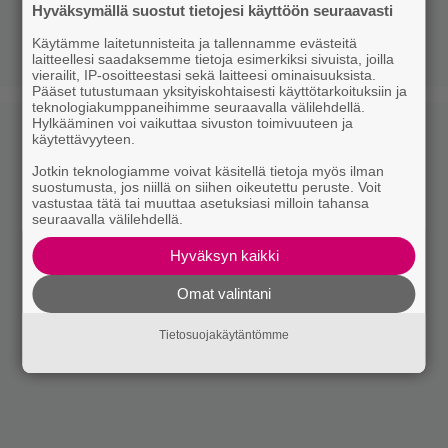
Hyväksymällä suostut tietojesi käyttöön seuraavasti
Käytämme laitetunnisteita ja tallennamme evästeitä
laitteellesi saadaksemme tietoja esimerkiksi sivuista, joilla
vierailit, IP-osoitteestasi sekä laitteesi ominaisuuksista.
Pääset tutustumaan yksityiskohtaisesti käyttötarkoituksiin ja
teknologiakumppaneihimme seuraavalla välilehdellä.
Hylkääminen voi vaikuttaa sivuston toimivuuteen ja
käytettävyyteen.
Jotkin teknologiamme voivat käsitellä tietoja myös ilman
suostumusta, jos niillä on siihen oikeutettu peruste. Voit
vastustaa tätä tai muuttaa asetuksiasi milloin tahansa
seuraavalla välilehdellä.
Hyväksyn kaikki
Omat valintani
Tietosuojakäytäntömme