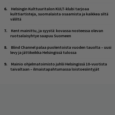
Helsingin Kulttuuritalon KULT-klubi tarjoaa
kulttiartisteja, suomalaista osaamista ja kaikkea siltä
väliltä
Kent mainittu, ja syystä: kovassa nosteessa olevan
ruotsalaisyhtye saapuu Suomeen
Blind Channel palaa puolentoista vuoden tauolta – uusi
levy ja jättikeikka Helsingissä tulossa
Mainio ohjelmatoimisto juhlii Helsingissä 10-vuotista
taivaltaan – ilmaistapahtumassa loistoesiintyjät