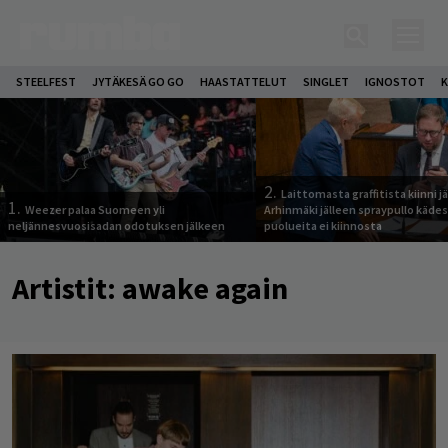
STEELFEST
JYTÄKESÄ GO GO
HAASTATTELUT
SINGLET
IGNOSTOT
K
2.
Laittomasta graffitista kiinni 
1.
Weezer palaa Suomeen yli
Arhinmäki jälleen spraypullo kädes
neljännesvuosisadan odotuksen jälkeen
puolueita ei kiinnosta
Artistit:
awake again