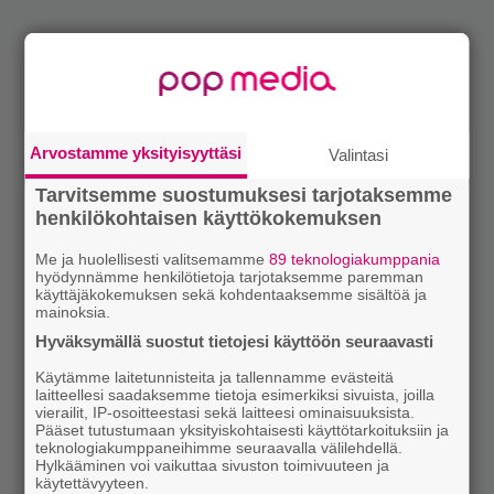
Arvostamme yksityisyyttäsi
Valintasi
Tarvitsemme suostumuksesi tarjotaksemme
henkilökohtaisen käyttökokemuksen
Me ja huolellisesti valitsemamme
89 teknologiakumppania
hyödynnämme henkilötietoja tarjotaksemme paremman
käyttäjäkokemuksen sekä kohdentaaksemme sisältöä ja
mainoksia.
Hyväksymällä suostut tietojesi käyttöön seuraavasti
Käytämme laitetunnisteita ja tallennamme evästeitä
laitteellesi saadaksemme tietoja esimerkiksi sivuista, joilla
vierailit, IP-osoitteestasi sekä laitteesi ominaisuuksista.
Pääset tutustumaan yksityiskohtaisesti käyttötarkoituksiin ja
teknologiakumppaneihimme seuraavalla välilehdellä.
Hylkääminen voi vaikuttaa sivuston toimivuuteen ja
käytettävyyteen.