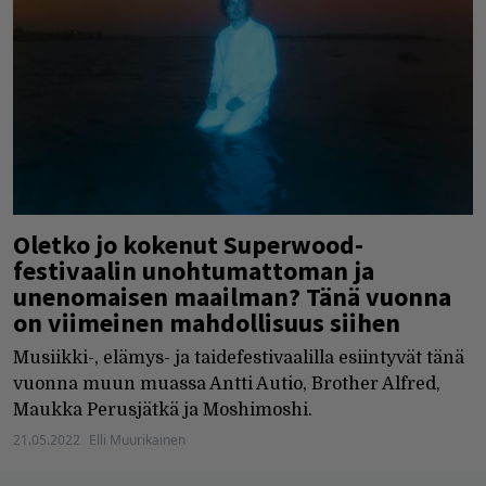
Oletko jo kokenut Superwood-
festivaalin unohtumattoman ja
unenomaisen maailman? Tänä vuonna
on viimeinen mahdollisuus siihen
Musiikki-, elämys- ja taidefestivaalilla esiintyvät tänä
vuonna muun muassa Antti Autio, Brother Alfred,
Maukka Perusjätkä ja Moshimoshi.
21.05.2022
Elli Muurikainen