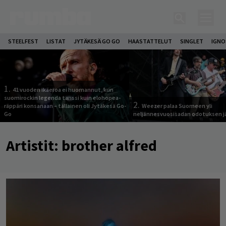
STEELFEST
LISTAT
JYTÄKESÄ GO GO
HAASTATTELUT
SINGLET
IGN
1.
41 vuoden ikäeroa ei huomannut, kun
suomirockin legenda tanssi kuin elohopea-
2.
räppäri konsanaan – tällainen oli Jytäkesä Go-
Weezer palaa Suomeen yli
Go
neljännesvuosisadan odotuksen j
Artistit:
brother alfred