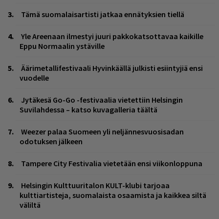
Tämä suomalaisartisti jatkaa ennätyksien tiellä
Yle Areenaan ilmestyi juuri pakkokatsottavaa kaikille
Eppu Normaalin ystäville
Äärimetallifestivaali Hyvinkäällä julkisti esiintyjiä ensi
vuodelle
Jytäkesä Go-Go -festivaalia vietettiin Helsingin
Suvilahdessa – katso kuvagalleria täältä
Weezer palaa Suomeen yli neljännesvuosisadan
odotuksen jälkeen
Tampere City Festivalia vietetään ensi viikonloppuna
Helsingin Kulttuuritalon KULT-klubi tarjoaa
kulttiartisteja, suomalaista osaamista ja kaikkea siltä
väliltä