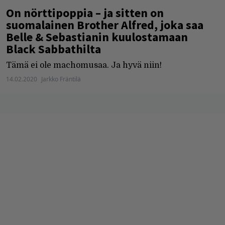
On nörttipoppia – ja sitten on
suomalainen Brother Alfred, joka saa
Belle & Sebastianin kuulostamaan
Black Sabbathilta
Tämä ei ole machomusaa. Ja hyvä niin!
14.02.2020
Jarkko Fräntilä