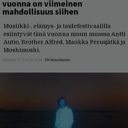
vuonna on viimeinen
mahdollisuus siihen
Musiikki-, elämys- ja taidefestivaalilla
esiintyvät tänä vuonna muun muassa Antti
Autio, Brother Alfred, Maukka Perusjätkä ja
Moshimoshi.
Julkaistu:
21.5.2022 18:30
Elli Muurikainen