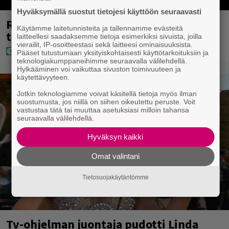
Hyväksymällä suostut tietojesi käyttöön seuraavasti
Rakastettu suomalainen metalliyhtye
Käytämme laitetunnisteita ja tallennamme evästeitä
tekee paluun
laitteellesi saadaksemme tietoja esimerkiksi sivuista, joilla
vierailit, IP-osoitteestasi sekä laitteesi ominaisuuksista.
Pääset tutustumaan yksityiskohtaisesti käyttötarkoituksiin ja
teknologiakumppaneihimme seuraavalla välilehdellä.
Hylkääminen voi vaikuttaa sivuston toimivuuteen ja
käytettävyyteen.
Jotkin teknologiamme voivat käsitellä tietoja myös ilman
suostumusta, jos niillä on siihen oikeutettu peruste. Voit
vastustaa tätä tai muuttaa asetuksiasi milloin tahansa
seuraavalla välilehdellä.
Hyväksyn kaikki
Omat valintani
Tietosuojakäytäntömme
Tv-ohjelman juontaja pudotti Linda