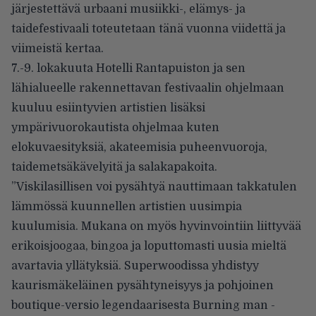
järjestettävä urbaani musiikki-, elämys- ja
taidefestivaali toteutetaan tänä vuonna viidettä ja
viimeistä kertaa.
7.-9. lokakuuta Hotelli Rantapuiston ja sen
lähialueelle rakennettavan festivaalin ohjelmaan
kuuluu esiintyvien artistien lisäksi
ympärivuorokautista ohjelmaa kuten
elokuvaesityksiä, akateemisia puheenvuoroja,
taidemetsäkävelyitä ja salakapakoita.
”Viskilasillisen voi pysähtyä nauttimaan takkatulen
lämmössä kuunnellen artistien uusimpia
kuulumisia. Mukana on myös hyvinvointiin liittyvää
erikoisjoogaa, bingoa ja loputtomasti uusia mieltä
avartavia yllätyksiä. Superwoodissa yhdistyy
kaurismäkeläinen pysähtyneisyys ja pohjoinen
boutique-versio legendaarisesta Burning man -