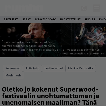
STEELFEST
LISTAT
JYTÄKESÄ GO GO
HAASTATTELUT
SINGLET
IGN
1.
41 vuoden ikäeroa ei huomannut, kun
suomirockin legenda tanssi kuin elohopea-
2.
räppäri konsanaan – tällainen oli Jytäkesä Go-
Weezer palaa Suomeen yli
Go
neljännesvuosisadan odotuksen j
Superwood
Antti Autio
brother alfred
Maukka Perusjätkä
Moshimoshi
Oletko jo kokenut Superwood-
festivaalin unohtumattoman ja
unenomaisen maailman? Tänä