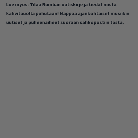
Lue myös:
Tilaa Rumban uutiskirje ja tiedät mistä
kahvitauolla puhutaan! Nappaa ajankohtaiset musiikin
uutiset ja puheenaiheet suoraan sähköpostiin tästä.