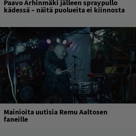
Paavo Arhinmäki jälleen spraypullo
kädessä – näitä puolueita ei kiinnosta
Mainioita uutisia Remu Aaltosen
faneille