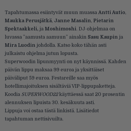
Tapahtumassa esiintyvät muun muassa
Antti Autio
,
Maukka Perusjätkä
,
Janne Masalin
,
Pietarin
Spektaakkeli,
ja
Moshimoshi
. DJ-ohjelmaa on
luvassa ”aamusta aamuun” ainakin
Sasu Kaupin
ja
Mira Luodin
johdolla. Katso koko tähän asti
julkaistu ohjelma jutun lopusta.
Superwoodin lipunmyynti on nyt käynnissä. Kahden
päivän lippu maksaa 99 euroa ja yksittäiset
päiväliput 59 euroa. Festareille saa myös
hotellimajoituksen sisältäviä VIP-lippupaketteja.
Koodia
SUPERWOOD22
käyttäessä saat 20 prosentin
alennuksen lipuista 30. kesäkuuta asti.
Lippuja voi ostaa
tästä linkistä
. Lisätiedot
tapahtuman
nettisivuilta
.