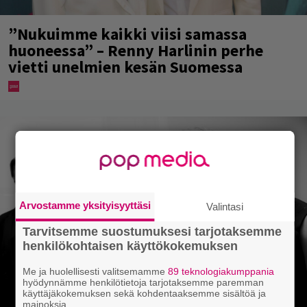
”Nukuimme kaikki viisi samassa
huoneessa” – Renny Harlinin perhe
vietti unelmien kesän Suomessa
Arvostamme yksityisyyttäsi
Valintasi
Tarvitsemme suostumuksesi tarjotaksemme
henkilökohtaisen käyttökokemuksen
Me ja huolellisesti valitsemamme
89 teknologiakumppania
hyödynnämme henkilötietoja tarjotaksemme paremman
käyttäjäkokemuksen sekä kohdentaaksemme sisältöä ja
mainoksia.