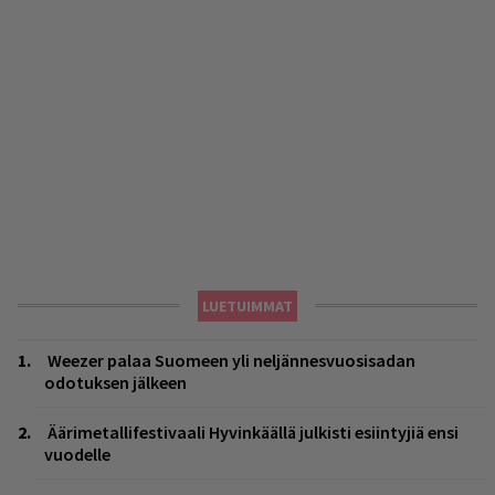
LUETUIMMAT
Weezer palaa Suomeen yli neljännesvuosisadan
odotuksen jälkeen
Äärimetallifestivaali Hyvinkäällä julkisti esiintyjiä ensi
vuodelle