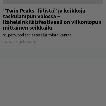
”Twin Peaks -fiilistä” ja keikkoja
taskulampun valossa –
itähelsinkiläisfestivaali on viikonlopun
mittainen seikkailu
Superwood järjestetään toista kertaa.
24.04.2018
Jukka Hätinen