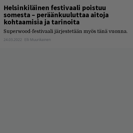
Helsinkiläinen festivaali poistuu
somesta – peräänkuuluttaa aitoja
kohtaamisia ja tarinoita
Superwood-festivaali järjestetään myös tänä vuonna.
24.03.2022
Elli Muurikainen