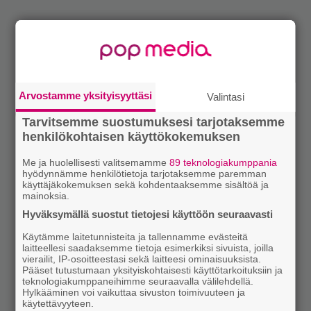
Arvostamme yksityisyyttäsi
Valintasi
Tarvitsemme suostumuksesi tarjotaksemme
henkilökohtaisen käyttökokemuksen
Me ja huolellisesti valitsemamme
89 teknologiakumppania
hyödynnämme henkilötietoja tarjotaksemme paremman
käyttäjäkokemuksen sekä kohdentaaksemme sisältöä ja
mainoksia.
Hyväksymällä suostut tietojesi käyttöön seuraavasti
Käytämme laitetunnisteita ja tallennamme evästeitä
laitteellesi saadaksemme tietoja esimerkiksi sivuista, joilla
vierailit, IP-osoitteestasi sekä laitteesi ominaisuuksista.
Pääset tutustumaan yksityiskohtaisesti käyttötarkoituksiin ja
teknologiakumppaneihimme seuraavalla välilehdellä.
Hylkääminen voi vaikuttaa sivuston toimivuuteen ja
käytettävyyteen.