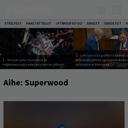
STEELFEST
HAASTATTELUT
JYTÄKESÄ GO GO
SINGLET
IGNOSTOT
K
2.
Laittomasta graffitista kiinni 
1.
Weezer palaa Suomeen yli
Arhinmäki jälleen spraypullo kädes
neljännesvuosisadan odotuksen jälkeen
puolueita ei kiinnosta
Aihe:
Superwood