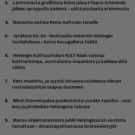
Laittomasta graffitista kiinni jäänyt Paavo Arhinmäki
jälleen spraypullo kädessä – näitä puolueita ei kiinnosta
Mainioita uutisia Remu Aaltosen faneille
Jytäkesä Go-Go -festivaalia vietettiin Helsingin
Suvilahdessa – katso kuvagalleria täältä
Helsingin Kulttuuritalon KULT-klubi tarjoaa
kulttiartisteja, suomalaista osaamista ja kaikkea siltä
väliltä
Kent mainittu, ja syystä: kovassa nosteessa olevan
ruotsalaisyhtye saapuu Suomeen
Blind Channel palaa puolentoista vuoden tauolta – uusi
levy ja jättikeikka Helsingissä tulossa
Mainio ohjelmatoimisto juhlii Helsingissä 10-vuotista
taivaltaan – ilmaistapahtumassa loistoesiintyjät