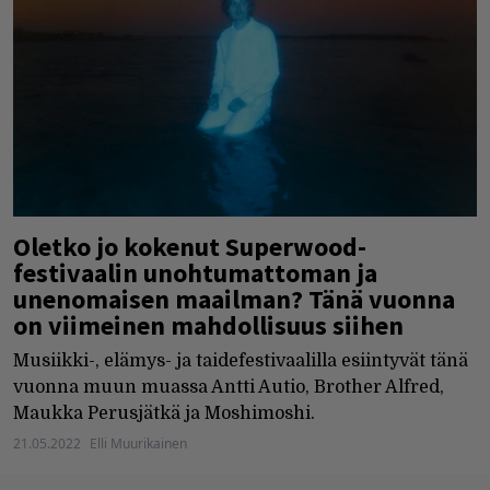
Oletko jo kokenut Superwood-
festivaalin unohtumattoman ja
unenomaisen maailman? Tänä vuonna
on viimeinen mahdollisuus siihen
Musiikki-, elämys- ja taidefestivaalilla esiintyvät tänä
vuonna muun muassa Antti Autio, Brother Alfred,
Maukka Perusjätkä ja Moshimoshi.
21.05.2022
Elli Muurikainen