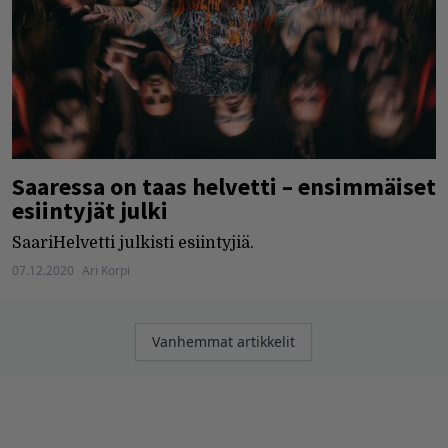
Saaressa on taas helvetti – ensimmäiset
esiintyjät julki
SaariHelvetti julkisti esiintyjiä.
07.12.2020
Ari Korpi
Artikkelien
Vanhemmat artikkelit
selaus