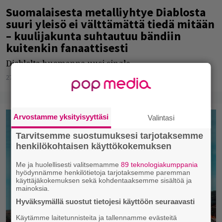
Suomalaisesta metalliyhtye Diablosta
suuri yleisö ei välttämättä tiedä mitään
– kuulijakunta suhtautuu bändiin
kuitenkin fanaattisesti
Diablolta huomenna uusi single.
27.01.2022
Jarkko Fräntilä
Arvostamme yksityisyyttäsi
Valintasi
Tarvitsemme suostumuksesi tarjotaksemme
henkilökohtaisen käyttökokemuksen
Me ja huolellisesti valitsemamme
89 teknologiakumppania
hyödynnämme henkilötietoja tarjotaksemme paremman
käyttäjäkokemuksen sekä kohdentaaksemme sisältöä ja
mainoksia.
Hyväksymällä suostut tietojesi käyttöön seuraavasti
Käytämme laitetunnisteita ja tallennamme evästeitä