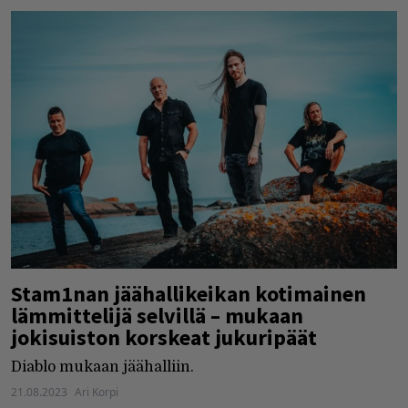
Stam1nan jäähallikeikan kotimainen
lämmittelijä selvillä – mukaan
jokisuiston korskeat jukuripäät
Diablo mukaan jäähalliin.
21.08.2023
Ari Korpi