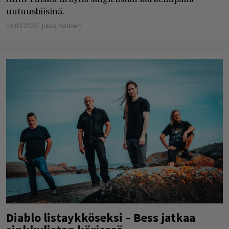
uutuusbiisinä.
14.03.2022
Jukka Hätinen
Diablo listaykköseksi – Bess jatkaa