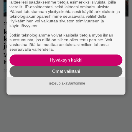
laitteellesi saadaksemme tietoja esimerkiksi sivuista, joilla
vierailit, IP-osoitteestasi sekä laitteesi ominaisuuksista.
Pääset tutustumaan yksityiskohtaisesti käyttötarkoituksiin ja
teknologiakumppaneihimme seuraavalla välilehdellä.
Hylkääminen voi vaikuttaa sivuston toimivuuteen ja
”Myönnän häkeltyneeni kun ensi
käytettävyyteen.
kertaa näin rakenteilla olleen
Jotkin teknologiamme voivat käsitellä tietoja myös ilman
kevätkiertueen laajuuden” – Diablo
suostumusta, jos niillä on siihen oikeutettu peruste. Voit
julkisti uuden levyn ja kiertueen
vastustaa tätä tai muuttaa asetuksiasi milloin tahansa
seuraavalla välilehdellä.
Metalliyhtyeen edellisestä kokopitkästä on ehtinyt
Hyväksyn kaikki
kulua yli kuusi vuotta.
26.11.2021
Catharina Herlin
Omat valintani
Tietosuojakäytäntömme