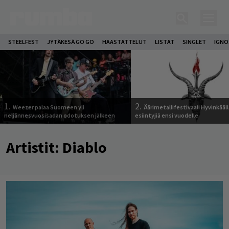
STEELFEST
JYTÄKESÄ GO GO
HAASTATTELUT
LISTAT
SINGLET
IGN
1.
2.
Weezer palaa Suomeen yli
Äärimetallifestivaali Hyvinkäällä
neljännesvuosisadan odotuksen jälkeen
esiintyjiä ensi vuodelle
Artistit:
Diablo