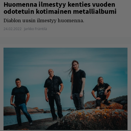
Huomenna ilmestyy kenties vuoden
odotetuin kotimainen metallialbumi
Diablon uusin ilmestyy huomenna.
24.02.2022
Jarkko Fräntilä