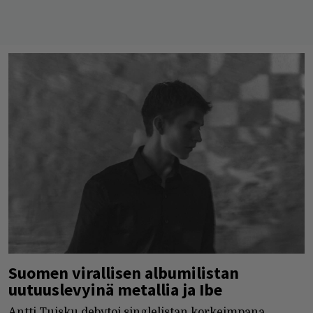
Suomen virallisen albumilistan
uutuuslevyinä metallia ja Ibe
Antti Tuisku debytoi singlelistan korkeimpana