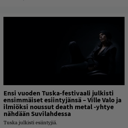
Ensi vuoden Tuska-festivaali julkisti
ensimmäiset esiintyjänsä – Ville Valo ja
ilmiöksi noussut death metal -yhtye
nähdään Suvilahdessa
Tuska julkisti esiintyjiä.