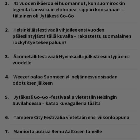
41 vuoden ikäeroa ei huomannut, kun suomirockin
legenda tanssi kuin elohopea-räppäri konsanaan –
tällainen oli Jytäkesä Go-Go
Helsinkiläisfestivaali vihjailee ensi vuoden
pääesiintyjästä tällä kuvalla – rakastettu suomalainen
rockyhtye tekee paluun?
Äärimetallifestivaali Hyvinkäällä julkisti esiintyjiä ensi
vuodelle
Weezer palaa Suomeen yli neljännesvuosisadan
odotuksen jälkeen
Jytäkesä Go-Go -festivaalia vietettiin Helsingin
Suvilahdessa – katso kuvagalleria täältä
Tampere City Festivalia vietetään ensi viikonloppuna
Mainioita uutisia Remu Aaltosen faneille