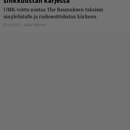
sinkkulistan kärjessä
UMK-voitto nostaa The Rasmuksen takaisin
singlelistalle ja radiosoittolistan kärkeen.
07.03.2022
Jukka Hätinen