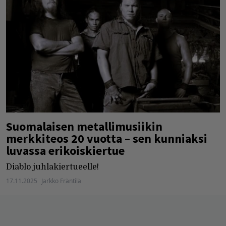
Suomalaisen metallimusiikin
merkkiteos 20 vuotta – sen kunniaksi
luvassa erikoiskiertue
Diablo juhlakiertueelle!
17.11.2025
Jarkko Fräntilä