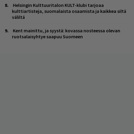
Helsingin Kulttuuritalon KULT-klubi tarjoaa
kulttiartisteja, suomalaista osaamista ja kaikkea siltä
väliltä
Kent mainittu, ja syystä: kovassa nosteessa olevan
ruotsalaisyhtye saapuu Suomeen