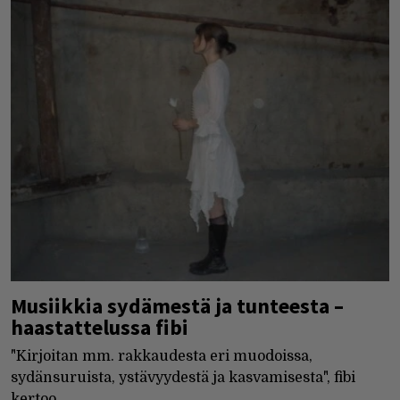
Musiikkia sydämestä ja tunteesta –
haastattelussa fibi
"Kirjoitan mm. rakkaudesta eri muodoissa,
sydänsuruista, ystävyydestä ja kasvamisesta", fibi
kertoo.