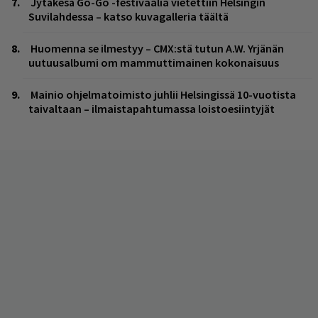
Jytäkesä Go-Go -festivaalia vietettiin Helsingin
Suvilahdessa – katso kuvagalleria täältä
Huomenna se ilmestyy – CMX:stä tutun A.W. Yrjänän
uutuusalbumi om mammuttimainen kokonaisuus
Mainio ohjelmatoimisto juhlii Helsingissä 10-vuotista
taivaltaan – ilmaistapahtumassa loistoesiintyjät