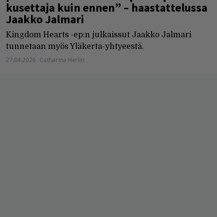
kusettaja kuin ennen” – haastattelussa
Jaakko Jalmari
Kingdom Hearts -ep:n julkaissut Jaakko Jalmari
tunnetaan myös Yläkerta-yhtyeestä.
27.04.2026
Catharina Herlin