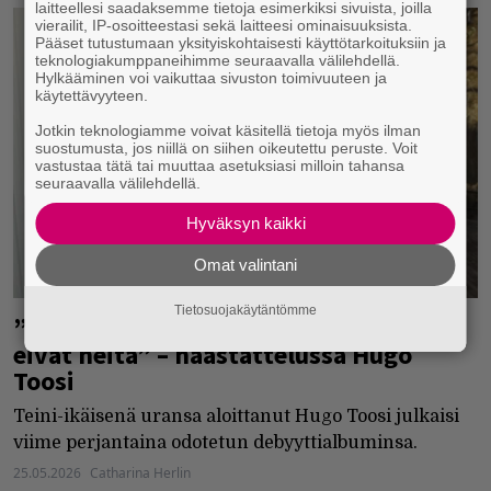
laitteellesi saadaksemme tietoja esimerkiksi sivuista, joilla
vierailit, IP-osoitteestasi sekä laitteesi ominaisuuksista.
Pääset tutustumaan yksityiskohtaisesti käyttötarkoituksiin ja
teknologiakumppaneihimme seuraavalla välilehdellä.
Hylkääminen voi vaikuttaa sivuston toimivuuteen ja
käytettävyyteen.
Jotkin teknologiamme voivat käsitellä tietoja myös ilman
suostumusta, jos niillä on siihen oikeutettu peruste. Voit
vastustaa tätä tai muuttaa asetuksiasi milloin tahansa
seuraavalla välilehdellä.
Hyväksyn kaikki
Omat valintani
Tietosuojakäytäntömme
”Uskallan heittää läppää, jota kaikki
eivät heitä” – haastattelussa Hugo
Toosi
Teini-ikäisenä uransa aloittanut Hugo Toosi julkaisi
viime perjantaina odotetun debyyttialbuminsa.
25.05.2026
Catharina Herlin