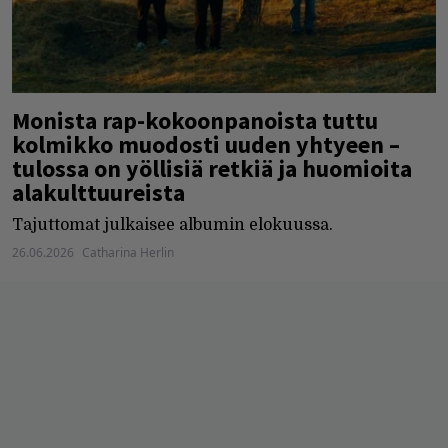
Monista rap-kokoonpanoista tuttu
kolmikko muodosti uuden yhtyeen –
tulossa on yöllisiä retkiä ja huomioita
alakulttuureista
Tajuttomat julkaisee albumin elokuussa.
26.06.2026
Catharina Herlin