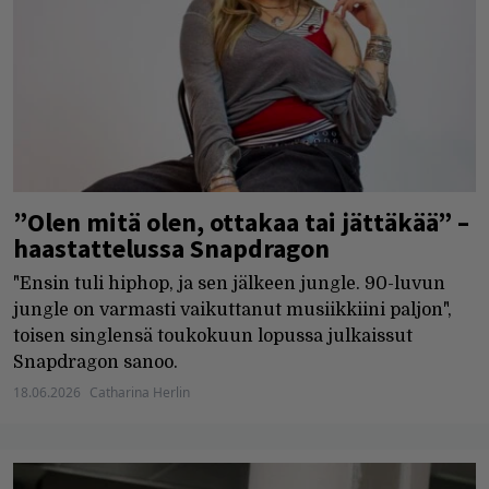
”Olen mitä olen, ottakaa tai jättäkää” –
haastattelussa Snapdragon
"Ensin tuli hiphop, ja sen jälkeen jungle. 90-luvun
jungle on varmasti vaikuttanut musiikkiini paljon",
toisen singlensä toukokuun lopussa julkaissut
Snapdragon sanoo.
18.06.2026
Catharina Herlin