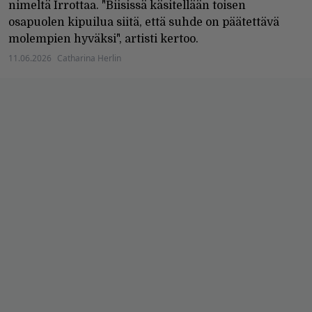
nimeltä Irrottaa. "Biisissä käsitellään toisen
osapuolen kipuilua siitä, että suhde on päätettävä
molempien hyväksi", artisti kertoo.
11.06.2026
Catharina Herlin