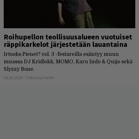
Roihupellon teollisuusalueen vuotuiset
räppikarkelot järjestetään lauantaina
Irtooks Pienet? vol. 3 -festareilla esiintyy muun
muassa DJ Kridlokk, MOMO, Karu Indo & Quijo sekä
Slyzzy Bone.
04.06.2026
Catharina Herlin