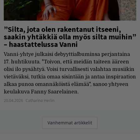
”Silta, jota olen rakentanut itseeni,
saakin yhtäkkiä olla myös silta muihin”
– haastattelussa Vanni
Vanni-yhtye julkaisi debyyttialbuminsa perjantaina
17. huhtikuuta. "Toivon, että meidän taiteen ääreen
olisi ilo pysähtyä. Voisi turvallisesti valahtaa musiikin
vietäväksi, tutkia omaa sisintään ja antaa inspiraation
alkaa punoa omannäköistä elämää", sanoo yhtyeen
keulakuva Fanny Saarelainen.
20.04.2026
Catharina Herlin
Artikkelien
Vanhemmat artikkelit
selaus