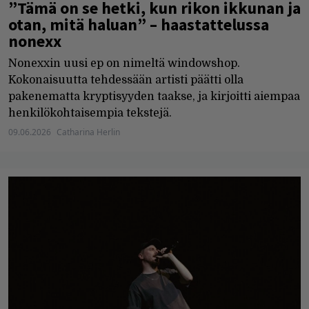
”Tämä on se hetki, kun rikon ikkunan ja
otan, mitä haluan” – haastattelussa
nonexx
Nonexxin uusi ep on nimeltä windowshop.
Kokonaisuutta tehdessään artisti päätti olla
pakenematta kryptisyyden taakse, ja kirjoitti aiempaa
henkilökohtaisempia tekstejä.
09.06.2026
Catharina Herlin