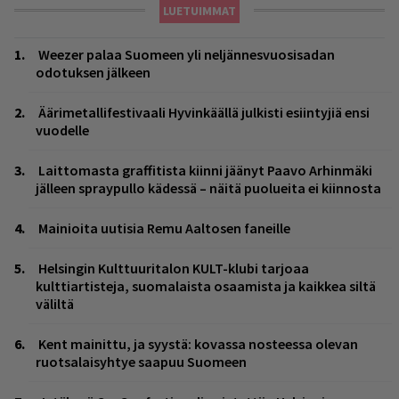
LUETUIMMAT
Weezer palaa Suomeen yli neljännesvuosisadan
odotuksen jälkeen
Äärimetallifestivaali Hyvinkäällä julkisti esiintyjiä ensi
vuodelle
Laittomasta graffitista kiinni jäänyt Paavo Arhinmäki
jälleen spraypullo kädessä – näitä puolueita ei kiinnosta
Mainioita uutisia Remu Aaltosen faneille
Helsingin Kulttuuritalon KULT-klubi tarjoaa
kulttiartisteja, suomalaista osaamista ja kaikkea siltä
väliltä
Kent mainittu, ja syystä: kovassa nosteessa olevan
ruotsalaisyhtye saapuu Suomeen