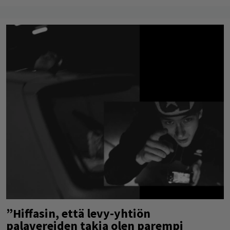
”Hiffasin, että levy-yhtiön
palavereiden takia olen parempi