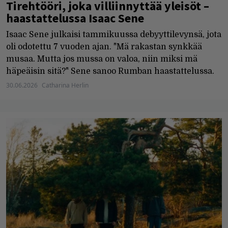
Tirehtööri, joka villiinnyttää yleisöt –
haastattelussa Isaac Sene
Isaac Sene julkaisi tammikuussa debyyttilevynsä, jota
oli odotettu 7 vuoden ajan. "Mä rakastan synkkää
musaa. Mutta jos mussa on valoa, niin miksi mä
häpeäisin sitä?" Sene sanoo Rumban haastattelussa.
30.06.2026
Catharina Herlin