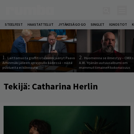
STEELFEST
HAASTATTELUT
JYTÄKESÄ GO GO
SINGLET
IGNOSTOT
K
1.
2.
Laittomasta graffitista kiinni jäänyt Paavo
Huomenna se ilmestyy – CMX:s
Arhinmäki jälleen spraypullo kädessä – näitä
A.W. Yrjänän uutuusalbumi om
puolueita ei kiinnosta
mammuttimainen kokonaisuus
Tekijä:
Catharina Herlin