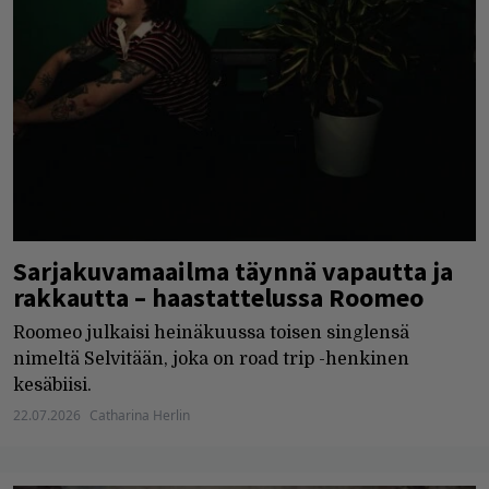
Sarjakuvamaailma täynnä vapautta ja
rakkautta – haastattelussa Roomeo
Roomeo julkaisi heinäkuussa toisen singlensä
nimeltä Selvitään, joka on road trip -henkinen
kesäbiisi.
22.07.2026
Catharina Herlin