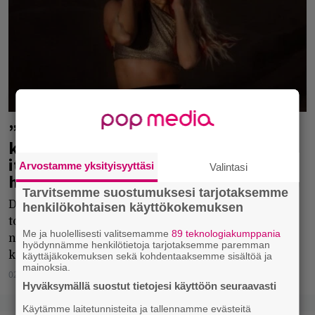
”Minua kiinnostaa erityisesti se hetki,
kun ihminen lakkaa pienentämästä
itseään muiden vuoksi” –
Arvostamme yksityisyyttäsi
Valintasi
haastattelussa Norae
Tarvitsemme suostumuksesi tarjotaksemme
Debyyttialbumiaan valmisteleva Norae julkaisi
henkilökohtaisen käyttökokemuksen
toukokuun viimeisenä perjantaina kappaleen
Me ja huolellisesti valitsemamme
89 teknologiakumppania
nimeltä Pirun kuuma. "Tämä biisi on taas yksi askel
hyödynnämme henkilötietoja tarjotaksemme paremman
kohti itsevarmempaa minää", Norae kertoo.
käyttäjäkokemuksen sekä kohdentaaksemme sisältöä ja
mainoksia.
02.06.2026
Catharina Herlin
Hyväksymällä suostut tietojesi käyttöön seuraavasti
Käytämme laitetunnisteita ja tallennamme evästeitä