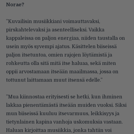
Norae?
”Kuvailisin musiikkiani voimauttavaksi,
pirskahtelevaksi ja asenteelliseksi. Vaikka
kappaleissa on paljon energiaa, niiden taustalla on
usein myös syvempi ajatus. Käsittelen biiseissä
paljon itsetuntoa, omien rajojen löytämistä ja
rohkeutta olla sitä mitä itse haluaa, sekä miten
oppii arvostamaan itseään maailmassa, jossa on
tottunut laittamaan muut itsensä edelle.”
”Mua kiinnostaa erityisesti se hetki, kun ihminen
lakkaa pienentämästä itseään muiden vuoksi. Siksi
mun biiseissä kuuluu itsevarmuus, leikkisyys ja
tietynlainen kapina vanhoja uskomuksia vastaan.
Haluan kirjoittaa musiikkia, jonka tahtiin voi