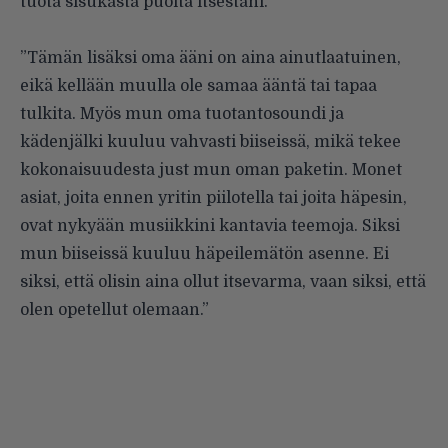
tuota sisukasta puolta itsestäni.”
”Tämän lisäksi oma ääni on aina ainutlaatuinen,
eikä kellään muulla ole samaa ääntä tai tapaa
tulkita. Myös mun oma tuotantosoundi ja
kädenjälki kuuluu vahvasti biiseissä, mikä tekee
kokonaisuudesta just mun oman paketin. Monet
asiat, joita ennen yritin piilotella tai joita häpesin,
ovat nykyään musiikkini kantavia teemoja. Siksi
mun biiseissä kuuluu häpeilemätön asenne. Ei
siksi, että olisin aina ollut itsevarma, vaan siksi, että
olen opetellut olemaan.”