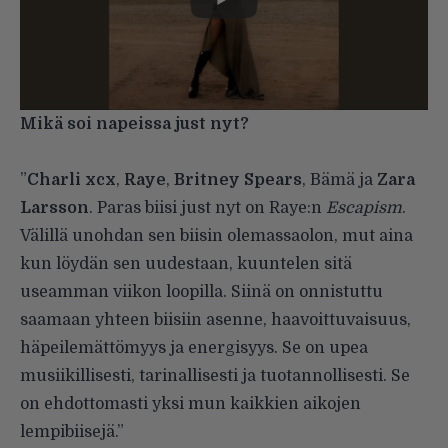
Mikä soi napeissa just nyt?
”
Charli xcx
,
Raye
,
Britney Spears
, Bämä ja
Zara
Larsson
. Paras biisi just nyt on Raye:n
Escapism
.
Välillä unohdan sen biisin olemassaolon, mut aina
kun löydän sen uudestaan, kuuntelen sitä
useamman viikon loopilla. Siinä on onnistuttu
saamaan yhteen biisiin asenne, haavoittuvaisuus,
häpeilemättömyys ja energisyys. Se on upea
musiikillisesti, tarinallisesti ja tuotannollisesti. Se
on ehdottomasti yksi mun kaikkien aikojen
lempibiisejä.”