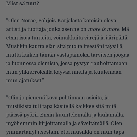
Mist sä tuut?
”Olen Norae, Pohjois-Karjalasta kotoisin oleva
artisti ja tuottaja jonka asenne on
more is more
. Mä
etsin isoja tunteita, voimakkaita värejä ja ääripäitä.
Musiikin kautta elän sitä puolta itsestäni täysillä,
mutta kaiken tämän vastapainoksi tarvitsen joogaa
ja luonnossa olemista, jossa pystyn rauhoittamaan
mun ylikierroksilla käyvää mieltä ja kuulemaan
mun ajatukset.”
”Olin jo pienenä kova pohtimaan asioita, ja
musiikista tuli tapa käsitellä kaikkee sitä mitä
päässä pyörii. Ensin kuuntelemalla ja laulamalla,
myöhemmin kirjoittamalla ja säveltämällä. Olen
ymmärtänyt itsestäni, että musiikki on mun tapa