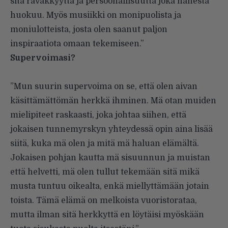
sitä räväkkyyttä ja persoonallisuutta joka hänestä
huokuu. Myös musiikki on monipuolista ja
moniulotteista, josta olen saanut paljon
inspiraatiota omaan tekemiseen.”
Supervoimasi?
”Mun suurin supervoima on se, että olen aivan
käsittämättömän herkkä ihminen. Mä otan muiden
mielipiteet raskaasti, joka johtaa siihen, että
jokaisen tunnemyrskyn yhteydessä opin aina lisää
siitä, kuka mä olen ja mitä mä haluan elämältä.
Jokaisen pohjan kautta mä sisuunnun ja muistan
että helvetti, mä olen tullut tekemään sitä mikä
musta tuntuu oikealta, enkä miellyttämään jotain
toista. Tämä elämä on melkoista vuoristorataa,
mutta ilman sitä herkkyttä en löytäisi myöskään