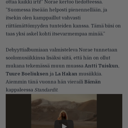
ottaa kaikki irti!” Norae kertoo tiedotteessa.
”Suomessa itseään helposti pienennellään, ja
itsekin olen kamppaillut vahvasti
riittämättömyyden tunteiden kanssa. Tämä biisi on
taas yksi askel kohti itsevarmempaa minää.”
Debyyttialbumiaan valmisteleva Norae tunnetaan
soolomusiikkinsa lisäksi siitä, että hän on ollut
mukana tekemässä muun muassa
Antti Tuiskun
,
Tuure Boeliuksen
ja
La Hakan
musiikkia.
Aiemmin tänä vuonna hän vieraili
Bämän
kappaleessa
Standardit
.