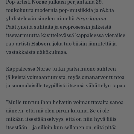
Pop-artisti
Norae
julkaisi perjantaina 29.
toukokuuta modernia pop-musiikkia ja r&b:ta
yhdistelevän singlen nimeltä
Pirun kuuma
.
Päättyneitä suhteita ja eroprosessin jälkeistä
itsevarmuutta käsittelevässä kappaleessa vierailee
rap-artisti
Habson
, joka tuo biisiin jännitettä ja
vastakkaista näkökulmaa.
Kappaleessa Norae tutkii paitsi huono suhteen
jälkeistä voimaantumista, myös omanarvontuntoa
ja suomalaisille tyypillistä itsensä vähättelyn tapaa.
”Mulle tuntuu ihan helvetin voimauttavalta sanoa
ääneen, että mä olen pirun kuuma. Se ei ole
mikään itsestäänselvyys, että on niin hyvä fiilis
itsestään – ja silloin kun sellanen on, siitä pitää