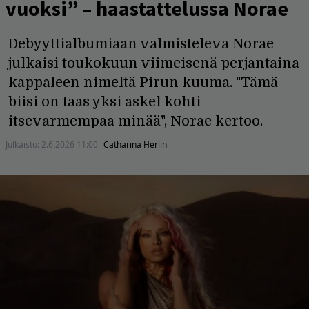
vuoksi” – haastattelussa Norae
Debyyttialbumiaan valmisteleva Norae
julkaisi toukokuun viimeisenä perjantaina
kappaleen nimeltä Pirun kuuma. "Tämä
biisi on taas yksi askel kohti
itsevarmempaa minää", Norae kertoo.
Julkaistu:
2.6.2026 11:00
Catharina Herlin