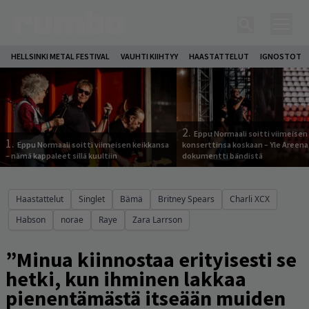
HELLSINKI METAL FESTIVAL
VAUHTI KIIHTYY
HAASTATTELUT
IGNOSTOT
2.
Eppu Normaali soitti viimeisen
1.
Eppu Normaali soitti viimeisen keikkansa
konserttinsa koskaan – Yle Areena
– nämä kappaleet sillä kuultiin
dokumentti bändistä
Haastattelut
Singlet
Bämä
Britney Spears
Charli XCX
Habson
norae
Raye
Zara Larrson
”Minua kiinnostaa erityisesti se
hetki, kun ihminen lakkaa
pienentämästä itseään muiden