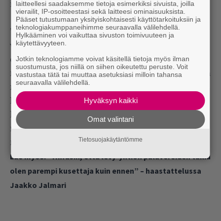
laitteellesi saadaksemme tietoja esimerkiksi sivuista, joilla
ilman häpeää.”
vierailit, IP-osoitteestasi sekä laitteesi ominaisuuksista.
Pääset tutustumaan yksityiskohtaisesti käyttötarkoituksiin ja
teknologiakumppaneihimme seuraavalla välilehdellä.
”Tiedän, että samanlaista ylikiltteyttä ja itsensä
Hylkääminen voi vaikuttaa sivuston toimivuuteen ja
käytettävyyteen.
vähättelyä löytyy monelta muultakin. Siksi toivon,
Jotkin teknologiamme voivat käsitellä tietoja myös ilman
että mun musiikki tavoittaa juuri niitä ihmisiä ja
suostumusta, jos niillä on siihen oikeutettu peruste. Voit
muistuttaa heitä siitä, että omia tarpeita, unelmia ja
vastustaa tätä tai muuttaa asetuksiasi milloin tahansa
seuraavalla välilehdellä.
rajoja saa sekä pitää arvostaa. Jos kuulija pystyy
Hyväksyn kaikki
laittamaan itsensä edes hetkeksi etusijalle ja
kohtelemaan itseään vähintään yhtä hyvin kuin
Omat valintani
muita, olen onnistunut siinä, mitä haluan
Tietosuojakäytäntömme
musiikillani välittää.”
Lue myös:
”Hiffasin, että levy-yhtiön palavereiden takia
olen parempi kusettaja kuin ennen” – haastattelussa
Jaakko Jalmari