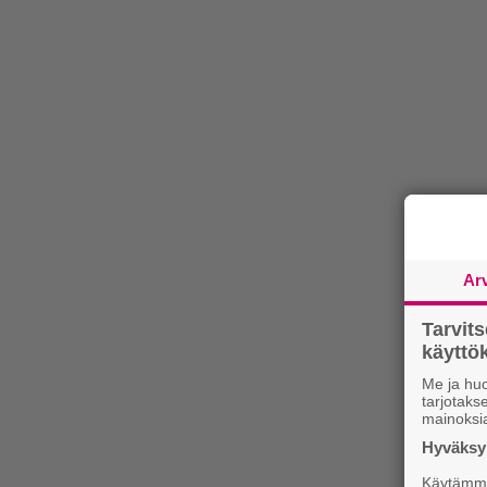
Ar
Tarvit
käytt
Me ja huo
tarjotak
mainoksi
Hyväksym
Käytämme 