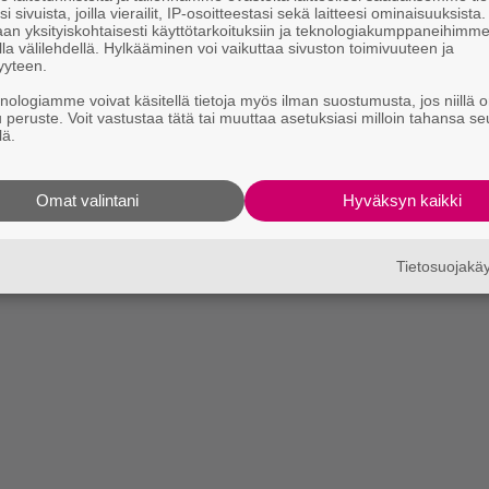
i sivuista, joilla vierailit, IP-osoitteestasi sekä laitteesi ominaisuuksista
an yksityiskohtaisesti käyttötarkoituksiin ja teknologiakumppaneihimm
la välilehdellä. Hylkääminen voi vaikuttaa sivuston toimivuuteen ja
yyteen.
knologiamme voivat käsitellä tietoja myös ilman suostumusta, jos niillä o
u peruste. Voit vastustaa tätä tai muuttaa asetuksiasi milloin tahansa se
lä.
Omat valintani
Hyväksyn kaikki
Tietosuojak