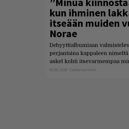
”Minua kiinnostaa
kun ihminen lak
itseään muiden v
Norae
Debyyttialbumiaan valmistelev
perjantaina kappaleen nimeltä
askel kohti itsevarmempaa min
02.06.2026
Catharina Herlin