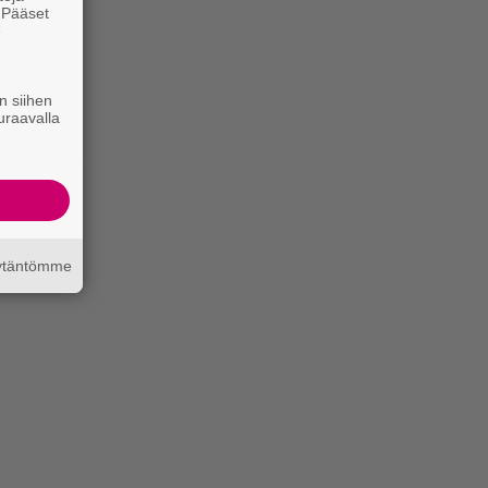
. Pääset
e
n siihen
uraavalla
äytäntömme