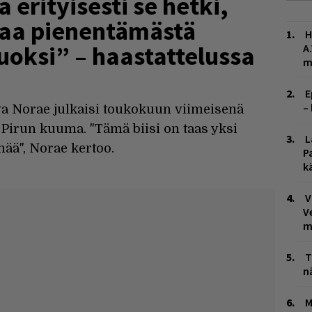
 erityisesti se hetki,
kaa pienentämästä
H
uoksi” – haastattelussa
A
m
E
–
a Norae julkaisi toukokuun viimeisenä
 Pirun kuuma. "Tämä biisi on taas yksi
L
ää", Norae kertoo.
P
k
V
V
m
T
n
M