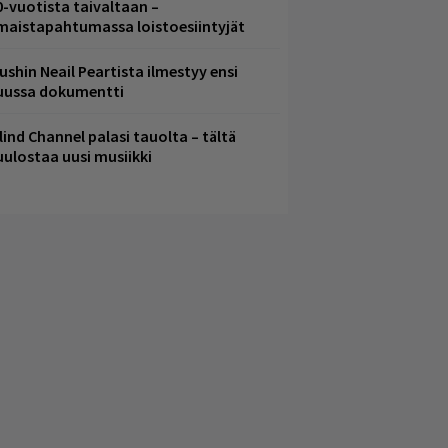
0-vuotista taivaltaan –
lmaistapahtumassa loistoesiintyjät
ushin Neail Peartista ilmestyy ensi
uussa dokumentti
lind Channel palasi tauolta – tältä
uulostaa uusi musiikki