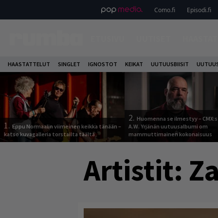
Como.fi
Episodi.fi
ETUSIVU
UUTISET
HAASTAT
HAASTATTELUT
SINGLET
IGNOSTOT
KEIKAT
UUTUUSBIISIT
UUTUUS
2.
Huomenna se ilmestyy – CMX:s
1.
Eppu Normaalin viimeinen keikka tänään –
A.W. Yrjänän uutuusalbumi om
katso kuvagalleria torstailta täältä
mammuttimainen kokonaisuus
Artistit:
Za