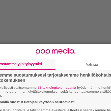
vostamme yksityisyyttäsi
Valintasi
semme suostumuksesi tarjotaksemme henkilökohtai
ökokemuksen
lellisesti valitsemamme
89 teknologiakumppania
hyödynnämme henkilö
semme paremman käyttäjäkokemuksen sekä kohdentaaksemme sisältöä
a.
ällä suostut tietojesi käyttöön seuraavasti
laitetunnisteita ja tallennamme evästeitä laitteellesi saadaksemme tie