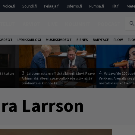
Voice.fi
Soundi.fi
Pelaaja.fi
Inferno.fi
Rumba.fi
Tilt.fi
Metel
TELUT
ARVIOT
LIVE
KOLUMNIT
PODCAST
VIDEOT
LYRIIKKABLOGI
MUSIIKKIVIDEOT
BIZNES
BABYFACE
FLOW
FLO
3.
4.
tä tutun
Laittomasta graffitista kiinni jäänyt Paavo
Valtava Yle 100 vu
Arhinmäki jälleen spraypullo kädessä – näitä
Veikkaus Arenalla syy
puolueita ei kiinnosta
metalliklassikot-kons
ra Larrson