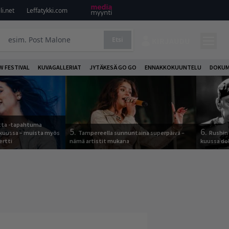
i.net
Leffatykki.com
Etsi
KIRJAUDU
W FESTIVAL
KUVAGALLERIAT
JYTÄKESÄ GO GO
ENNAKKOKUUNTELU
DOKUM
otta -tapahtuma
5.
6.
skuussa – muista myös
Tampereella sunnuntaina superpäivä –
Rushin 
ertti
nämä artistit mukana
kuussa d