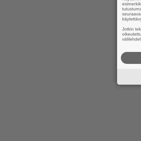
esimerkiks
tutustuma
seuraaval
käytettäv
Jotkin te
oikeutett
välilehdel