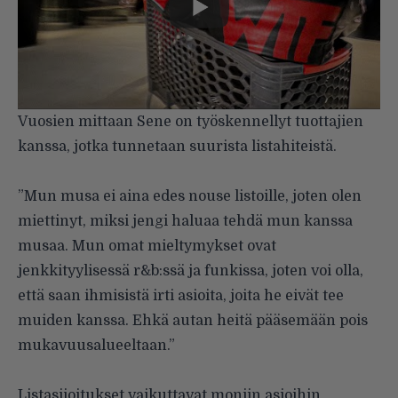
Vuosien mittaan Sene on työskennellyt tuottajien
kanssa, jotka tunnetaan suurista listahiteistä.
”Mun musa ei aina edes nouse listoille, joten olen
miettinyt, miksi jengi haluaa tehdä mun kanssa
musaa. Mun omat mieltymykset ovat
jenkkityylisessä r&b:ssä ja funkissa, joten voi olla,
että saan ihmisistä irti asioita, joita he eivät tee
muiden kanssa. Ehkä autan heitä pääsemään pois
mukavuusalueeltaan.”
Listasijoitukset vaikuttavat moniin asioihin