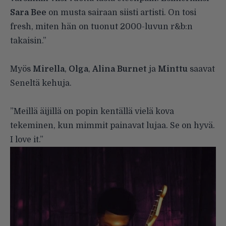
Sara Bee
on musta sairaan siisti artisti. On tosi
fresh, miten hän on tuonut 2000-luvun r&b:n
takaisin.”
Myös
Mirella
,
Olga
,
Alina Burnet
ja
Minttu
saavat
Seneltä kehuja.
”Meillä äijillä on popin kentällä vielä kova
tekeminen, kun mimmit painavat lujaa. Se on hyvä.
I love it.”