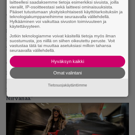
laitteellesi saadaksemme tietoja esimerkiksi sivuista, joilla
vierailit, IP-osoitteestasi sekä laitteesi ominaisuuksista.
Pääset tutustumaan yksityiskohtaisesti käyttötarkoituksiin ja
Juho Kola puolestaan toi mukanaan kokonaisen
teknologiakumppaneihimme seuraavalla välilehdellä.
Hylkääminen voi vaikuttaa sivuston toimivuuteen ja
tiimin tekijöitä, jotka auttoivat luomaan
WTF
-biisin.
käytettävyyteen.
Se on albumin rokahtavin kappale, jonka Sene
Jotkin teknologiamme voivat käsitellä tietoja myös ilman
meinasi ensin jättää kokonaan pois levyltä. Levy-
suostumusta, jos niillä on siihen oikeutettu peruste. Voit
vastustaa tätä tai muuttaa asetuksiasi milloin tahansa
yhtiö oli kuitenkin eri mieltä.
seuraavalla välilehdellä.
Hyväksyn kaikki
”
WTF
on ehkä levyn vähiten rakkaudellinen biisi.
Omat valintani
Rock on kuitenkin se, mistä mun koko juttu on
lähtenyt. Olen aikoinaan kuunnellut
Jimi
Tietosuojakäytäntömme
Hendrixiä
,
AC/DC:tä
,
Led Zeppeliniä
ja
Nirvanaa
.”