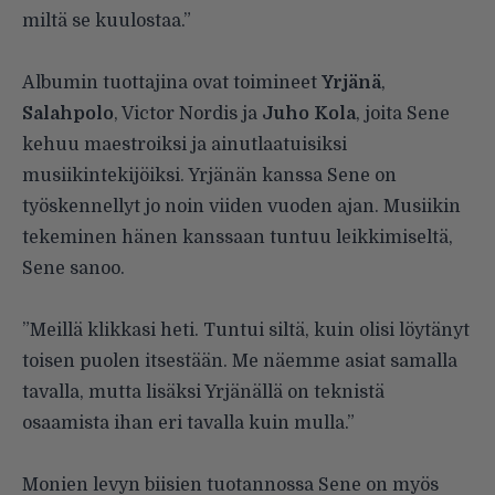
miltä se kuulostaa.”
Albumin tuottajina ovat toimineet
Yrjänä
,
Salahpolo
, Victor Nordis ja
Juho Kola
, joita Sene
kehuu maestroiksi ja ainutlaatuisiksi
musiikintekijöiksi. Yrjänän kanssa Sene on
työskennellyt jo noin viiden vuoden ajan. Musiikin
tekeminen hänen kanssaan tuntuu leikkimiseltä,
Sene sanoo.
”Meillä klikkasi heti. Tuntui siltä, kuin olisi löytänyt
toisen puolen itsestään. Me näemme asiat samalla
tavalla, mutta lisäksi Yrjänällä on teknistä
osaamista ihan eri tavalla kuin mulla.”
Monien levyn biisien tuotannossa Sene on myös