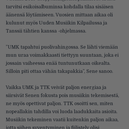
tarvitsi esikoisalbuminsa kohdalla tilaa sisäisen
äänensä löytämiseen. Vuosien mittaan aikaa oli
kulunut myös Uuden Musiikin Kilpailussa ja
Tanssii tähtien kanssa -ohjelmassa.
”UMK tapahtui puolivahingossa. Se lähti viemään
mun uraa voimakkaasti tiettyyn suuntaan, joka ei
jossain vaiheessa enää tuntunutkaan oikealta.
Silloin piti ottaa vähän takapakkia”, Sene sanoo.
Vaikka UMK ja TTK veivät paljon energiaa ja
siirsivät Senen fokusta pois musiikin tekemisestä,
ne myös opettivat paljon. TTK osoitti sen, miten
nopeallakin tahdilla voi luoda laadukkaita asioita.
Musiikin tekeminen vaatii kuitenkin paljon aikaa,
jotta siihen syventyminen ja fiilistely olisi