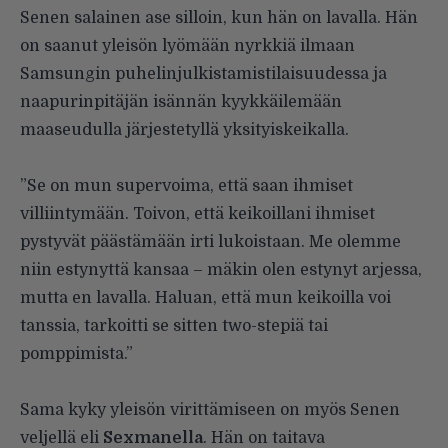
Senen salainen ase silloin, kun hän on lavalla. Hän
on saanut yleisön lyömään nyrkkiä ilmaan
Samsungin puhelinjulkistamistilaisuudessa ja
naapurinpitäjän isännän kyykkäilemään
maaseudulla järjestetyllä yksityiskeikalla.
”Se on mun supervoima, että saan ihmiset
villiintymään. Toivon, että keikoillani ihmiset
pystyvät päästämään irti lukoistaan. Me olemme
niin estynyttä kansaa – mäkin olen estynyt arjessa,
mutta en lavalla. Haluan, että mun keikoilla voi
tanssia, tarkoitti se sitten two-stepiä tai
pomppimista.”
Sama kyky yleisön virittämiseen on myös Senen
veljellä eli
Sexmanella
. Hän on taitava