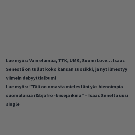
Lue myös:
Vain elämää, TTK, UMK, Suomi Love… Isaac
Senestä on tullut koko kansan suosikki, ja nyt ilmestyy
viimein debyyttialbumi
Lue myös:
”Tää on omasta mielestäni yks hienoimpia
suomalaisia r&b/afro -biisejä ikinä” – Isaac Seneltä uusi
single