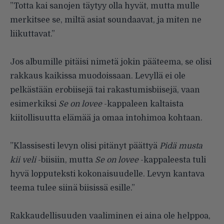
”Totta kai sanojen täytyy olla hyvät, mutta mulle
merkitsee se, miltä asiat soundaavat, ja miten ne
liikuttavat.”
Jos albumille pitäisi nimetä jokin pääteema, se olisi
rakkaus kaikissa muodoissaan. Levyllä ei ole
pelkästään erobiisejä tai rakastumisbiisejä, vaan
esimerkiksi
Se on lovee
-kappaleen kaltaista
kiitollisuutta elämää ja omaa intohimoa kohtaan.
”Klassisesti levyn olisi pitänyt päättyä
Pidä musta
kii veli
-biisiin, mutta
Se on lovee
-kappaleesta tuli
hyvä lopputeksti kokonaisuudelle. Levyn kantava
teema tulee siinä biisissä esille.”
Rakkaudellisuuden vaaliminen ei aina ole helppoa,