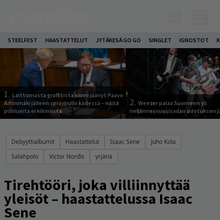
STEELFEST
HAASTATTELUT
JYTÄKESÄ GO GO
SINGLET
IGNOSTOT
K
1.
Laittomasta graffitista kiinni jäänyt Paavo
2.
Arhinmäki jälleen spraypullo kädessä – näitä
Weezer palaa Suomeen yli
puolueita ei kiinnosta
neljännesvuosisadan odotuksen j
Debyyttialbumit
Haastattelut
Isaac Sene
Juho Kola
Salahpolo
Victor Nordis
yrjänä
Tirehtööri, joka villiinnyttää
yleisöt – haastattelussa Isaac
Sene