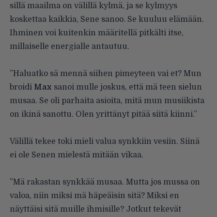
sillä maailma on välillä kylmä, ja se kylmyys
koskettaa kaikkia, Sene sanoo. Se kuuluu elämään.
Ihminen voi kuitenkin määritellä pitkälti itse,
millaiselle energialle antautuu.
”Haluatko sä mennä siihen pimeyteen vai et? Mun
broidi
Max
sanoi mulle joskus, että mä teen sielun
musaa. Se oli parhaita asioita, mitä mun musiikista
on ikinä sanottu. Olen yrittänyt pitää siitä kiinni.”
Välillä tekee toki mieli valua synkkiin vesiin. Siinä
ei ole Senen mielestä mitään vikaa.
”Mä rakastan synkkää musaa. Mutta jos mussa on
valoa, niin miksi mä häpeäisin sitä? Miksi en
näyttäisi sitä muille ihmisille? Jotkut tekevät