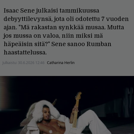
Isaac Sene julkaisi tammikuussa
debyyttilevynsä, jota oli odotettu 7 vuoden
ajan. "Mä rakastan synkkää musaa. Mutta
jos mussa on valoa, niin miksi mä
häpeäisin sitä?" Sene sanoo Rumban
haastattelussa.
Julkaistu:
30.6.2026 12:46
Catharina Herlin