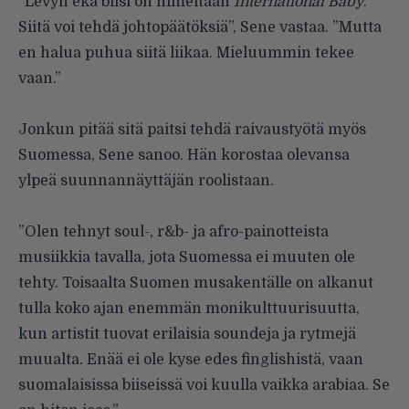
”Levyn eka biisi on nimeltään
International Baby
.
Siitä voi tehdä johtopäätöksiä”, Sene vastaa. ”Mutta
en halua puhua siitä liikaa. Mieluummin tekee
vaan.”
Jonkun pitää sitä paitsi tehdä raivaustyötä myös
Suomessa, Sene sanoo. Hän korostaa olevansa
ylpeä suunnannäyttäjän roolistaan.
”Olen tehnyt soul-, r&b- ja afro-painotteista
musiikkia tavalla, jota Suomessa ei muuten ole
tehty. Toisaalta Suomen musakentälle on alkanut
tulla koko ajan enemmän monikulttuurisuutta,
kun artistit tuovat erilaisia soundeja ja rytmejä
muualta. Enää ei ole kyse edes finglishistä, vaan
suomalaisissa biiseissä voi kuulla vaikka arabiaa. Se