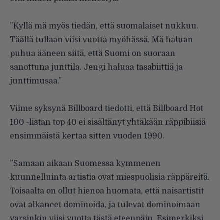
”Kyllä mä myös tiedän, että suomalaiset nukkuu.
Täällä tullaan viisi vuotta myöhässä. Mä haluan
puhua ääneen siitä, että Suomi on suoraan
sanottuna junttila. Jengi haluaa tasabiittiä ja
junttimusaa.”
Viime syksynä Billboard tiedotti, että Billboard Hot
100 -listan top 40 ei sisältänyt yhtäkään räppibiisiä
ensimmäistä kertaa sitten vuoden 1990.
”Samaan aikaan Suomessa kymmenen
kuunnelluinta artistia ovat miespuolisia räppäreitä.
Toisaalta on ollut hienoa huomata, että naisartistit
ovat alkaneet dominoida, ja tulevat dominoimaan
varsinkin viisi vuotta tästä eteenpäin. Esimerkiksi