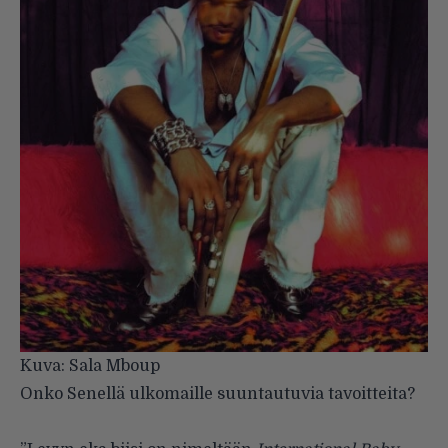
Kuva: Sala Mboup
Onko Senellä ulkomaille suuntautuvia tavoitteita?