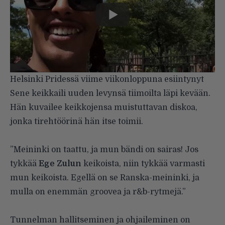
Helsinki Pridessä viime viikonloppuna esiintynyt
Sene keikkaili uuden levynsä tiimoilta läpi kevään.
Hän kuvailee keikkojensa muistuttavan diskoa,
jonka tirehtöörinä hän itse toimii.
”Meininki on taattu, ja mun bändi on sairas! Jos
tykkää
Ege Zulun
keikoista, niin tykkää varmasti
mun keikoista. Egellä on se Ranska-meininki, ja
mulla on enemmän groovea ja r&b-rytmejä.”
Tunnelman hallitseminen ja ohjaileminen on