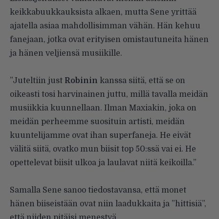
keikkabuukkauksista alkaen, mutta Sene yrittää
ajatella asiaa mahdollisimman vähän. Hän kehuu
fanejaan, jotka ovat erityisen omistautuneita hänen
ja hänen veljiensä musiikille.
”Juteltiin just
Robinin
kanssa siitä, että se on
oikeasti tosi harvinainen juttu, millä tavalla meidän
musiikkia kuunnellaan. Ilman Maxiakin, joka on
meidän perheemme suosituin artisti, meidän
kuuntelijamme ovat ihan superfaneja. He eivät
välitä siitä, ovatko mun biisit top 50:ssä vai ei. He
opettelevat biisit ulkoa ja laulavat niitä keikoilla.”
Samalla Sene sanoo tiedostavansa, että monet
hänen biiseistään ovat niin laadukkaita ja ”hittisiä”,
että niiden pitäisi menestyä.