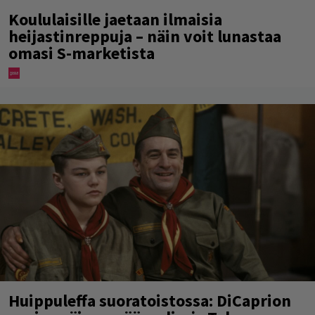
Koululaisille jaetaan ilmaisia
heijastinreppuja – näin voit lunastaa
omasi S-marketista
Huippuleffa suoratoistossa: DiCaprion