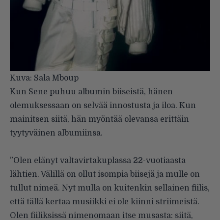
Kuva: Sala Mboup
Kun Sene puhuu albumin biiseistä, hänen
olemuksessaan on selvää innostusta ja iloa. Kun
mainitsen siitä, hän myöntää olevansa erittäin
tyytyväinen albumiinsa.
”Olen elänyt valtavirtakuplassa 22-vuotiaasta
lähtien. Välillä on ollut isompia biisejä ja mulle on
tullut nimeä. Nyt mulla on kuitenkin sellainen fiilis,
että tällä kertaa musiikki ei ole kiinni striimeistä.
Olen fiiliksissä nimenomaan itse musasta: siitä,