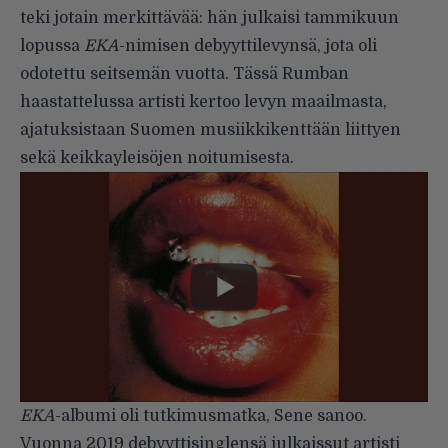
teki jotain merkittävää: hän julkaisi tammikuun
lopussa
EKA
-nimisen debyyttilevynsä, jota oli
odotettu seitsemän vuotta. Tässä Rumban
haastattelussa artisti kertoo levyn maailmasta,
ajatuksistaan Suomen musiikkikenttään liittyen
sekä keikkayleisöjen noitumisesta.
EKA
-albumi oli tutkimusmatka, Sene sanoo.
Vuonna 2019 debyyttisinglensä julkaissut artisti