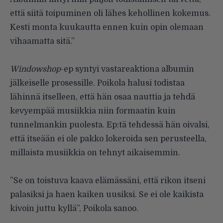
että siitä toipuminen oli lähes kehollinen kokemus.
Kesti monta kuukautta ennen kuin opin olemaan
vihaamatta sitä.”
Windowshop
-ep syntyi vastareaktiona albumin
jälkeiselle prosessille. Poikola halusi todistaa
lähinnä itselleen, että hän osaa nauttia ja tehdä
kevyempää musiikkia niin formaatin kuin
tunnelmankin puolesta. Ep:tä tehdessä hän oivalsi,
että itseään ei ole pakko lokeroida sen perusteella,
millaista musiikkia on tehnyt aikaisemmin.
”Se on toistuva kaava elämässäni, että rikon itseni
palasiksi ja haen kaiken uusiksi. Se ei ole kaikista
kivoin juttu kyllä”, Poikola sanoo.