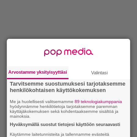
Arvostamme yksityisyyttäsi
Valintasi
Tarvitsemme suostumuksesi tarjotaksemme
henkilökohtaisen käyttökokemuksen
Me ja huolellisesti valitsemamme
89 teknologiakumppania
hyödynnämme henkilötietoja tarjotaksemme paremman
käyttäjäkokemuksen sekä kohdentaaksemme sisältöä ja
mainoksia.
Hyväksymällä suostut tietojesi käyttöön seuraavasti
Käytämme laitetunnisteita ja tallennamme evästeitä