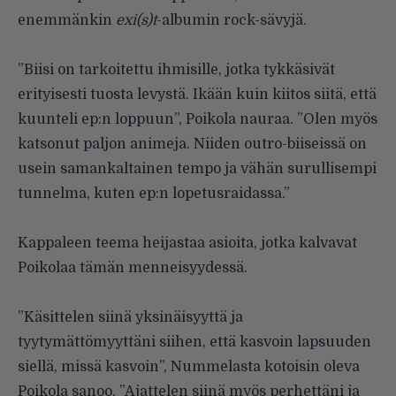
enemmänkin
exi(s)t
-albumin rock-sävyjä.
”Biisi on tarkoitettu ihmisille, jotka tykkäsivät
erityisesti tuosta levystä. Ikään kuin kiitos siitä, että
kuunteli ep:n loppuun”, Poikola nauraa. ”Olen myös
katsonut paljon animeja. Niiden outro-biiseissä on
usein samankaltainen tempo ja vähän surullisempi
tunnelma, kuten ep:n lopetusraidassa.”
Kappaleen teema heijastaa asioita, jotka kalvavat
Poikolaa tämän menneisyydessä.
”Käsittelen siinä yksinäisyyttä ja
tyytymättömyyttäni siihen, että kasvoin lapsuuden
siellä, missä kasvoin”, Nummelasta kotoisin oleva
Poikola sanoo. ”Ajattelen siinä myös perhettäni ja