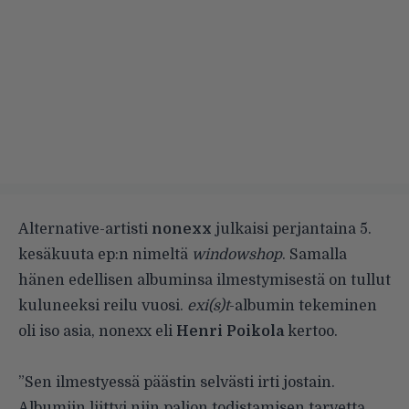
Alternative-artisti
nonexx
julkaisi perjantaina 5.
kesäkuuta ep:n nimeltä
windowshop
. Samalla
hänen edellisen albuminsa ilmestymisestä on tullut
kuluneeksi reilu vuosi.
exi(s)t
-albumin tekeminen
oli iso asia, nonexx eli
Henri Poikola
kertoo.
”Sen ilmestyessä päästin selvästi irti jostain.
Albumiin liittyi niin paljon todistamisen tarvetta,