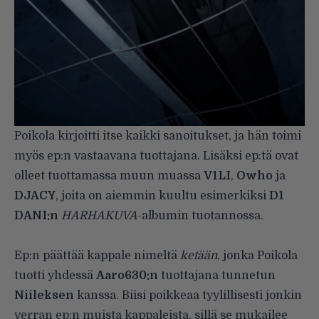
Poikola kirjoitti itse kaikki sanoitukset, ja hän toimi
myös ep:n vastaavana tuottajana. Lisäksi ep:tä ovat
olleet tuottamassa muun muassa
V1LI
,
Owho
ja
DJACY
, joita on aiemmin kuultu esimerkiksi
D1
DANI:n
HARHAKUVA
-albumin tuotannossa.
Ep:n päättää kappale nimeltä
ketään
, jonka Poikola
tuotti yhdessä
Aaro630:n
tuottajana tunnetun
Niileksen
kanssa. Biisi poikkeaa tyylillisesti jonkin
verran ep:n muista kappaleista, sillä se mukailee