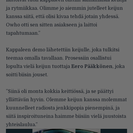
ja rytmiikkaa. Olimme jo aiemmin jutelleet keijun
kanssa siitä, että olisi kivaa tehdä jotain yhdessä.
Owho otti sen sitten asiakseen ja laittoi
tapahtumaan.”
Kappaleen demo lähetettiin keijulle, joka tulkitsi
teemaa omalla tavallaan. Prosessiin osallistui
lopulta vielä keijun tuottaja
Eero Pääkkönen
, joka
soitti biisin jouset.
”Siinä oli monta kokkia keittiössä, ja se päättyi
yllättävän hyvin. Olemme keijun kanssa molemmat
kuunnelleet radiosta jenkkipopia pienempinä, ja
siitä inspiroituneina haimme biisiin vielä juustoista
yhteislaulua.”