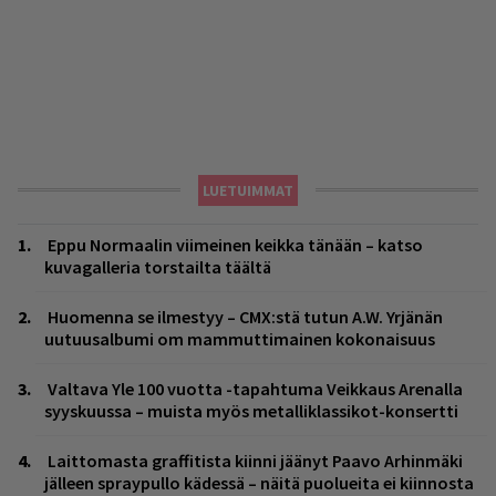
LUETUIMMAT
Eppu Normaalin viimeinen keikka tänään – katso
kuvagalleria torstailta täältä
Huomenna se ilmestyy – CMX:stä tutun A.W. Yrjänän
uutuusalbumi om mammuttimainen kokonaisuus
Valtava Yle 100 vuotta -tapahtuma Veikkaus Arenalla
syyskuussa – muista myös metalliklassikot-konsertti
Laittomasta graffitista kiinni jäänyt Paavo Arhinmäki
jälleen spraypullo kädessä – näitä puolueita ei kiinnosta