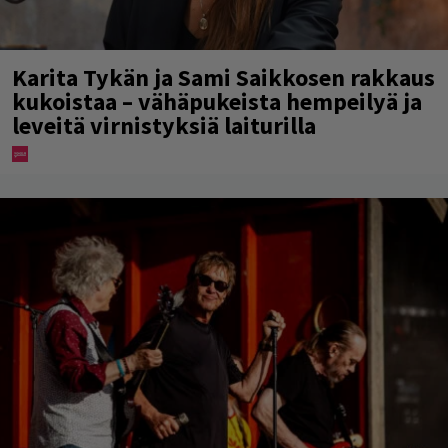
Karita Tykän ja Sami Saikkosen rakkaus
kukoistaa – vähäpukeista hempeilyä ja
leveitä virnistyksiä laiturilla