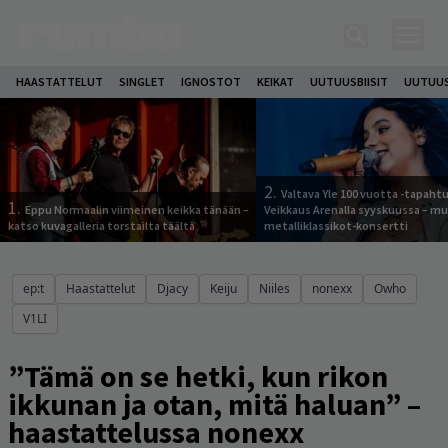
HAASTATTELUT
SINGLET
IGNOSTOT
KEIKAT
UUTUUSBIISIT
UUTUUS
2.
Valtava Yle 100 vuotta -tapah
1.
Eppu Normaalin viimeinen keikka tänään –
Veikkaus Arenalla syyskuussa – m
katso kuvagalleria torstailta täältä
metalliklassikot-konsertti
ep:t
Haastattelut
Djacy
Keiju
Niiles
nonexx
Owho
V1LI
”Tämä on se hetki, kun rikon
ikkunan ja otan, mitä haluan” –
haastattelussa nonexx