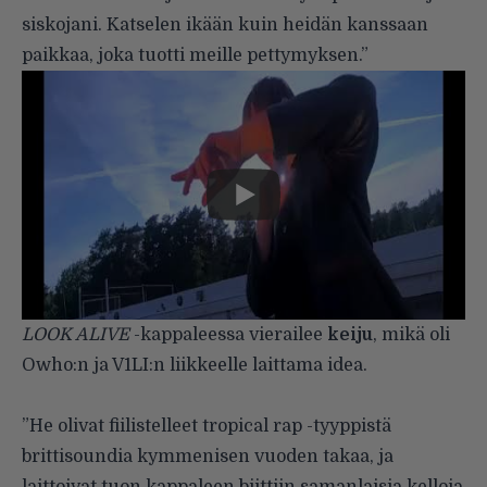
siskojani. Katselen ikään kuin heidän kanssaan
paikkaa, joka tuotti meille pettymyksen.”
LOOK ALIVE
-kappaleessa vierailee
keiju
, mikä oli
Owho:n ja V1LI:n liikkeelle laittama idea.
”He olivat fiilistelleet tropical rap -tyyppistä
brittisoundia kymmenisen vuoden takaa, ja
laittoivat tuon kappaleen biittiin samanlaisia kelloja