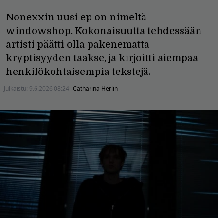
Nonexxin uusi ep on nimeltä
windowshop. Kokonaisuutta tehdessään
artisti päätti olla pakenematta
kryptisyyden taakse, ja kirjoitti aiempaa
henkilökohtaisempia tekstejä.
Julkaistu:
9.6.2026 08:24
Catharina Herlin