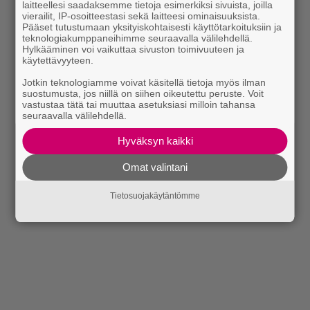
laitteellesi saadaksemme tietoja esimerkiksi sivuista, joilla
vierailit, IP-osoitteestasi sekä laitteesi ominaisuuksista.
Pääset tutustumaan yksityiskohtaisesti käyttötarkoituksiin ja
teknologiakumppaneihimme seuraavalla välilehdellä.
Hylkääminen voi vaikuttaa sivuston toimivuuteen ja
käytettävyyteen.
Lue myös:
Tilaa Rumban uutiskirje ja tiedät mistä
Jotkin teknologiamme voivat käsitellä tietoja myös ilman
kahvitauolla puhutaan! Nappaa ajankohtaiset musiikin
suostumusta, jos niillä on siihen oikeutettu peruste. Voit
vastustaa tätä tai muuttaa asetuksiasi milloin tahansa
uutiset ja puheenaiheet suoraan sähköpostiin tästä.
seuraavalla välilehdellä.
Hyväksyn kaikki
Omat valintani
Tietosuojakäytäntömme