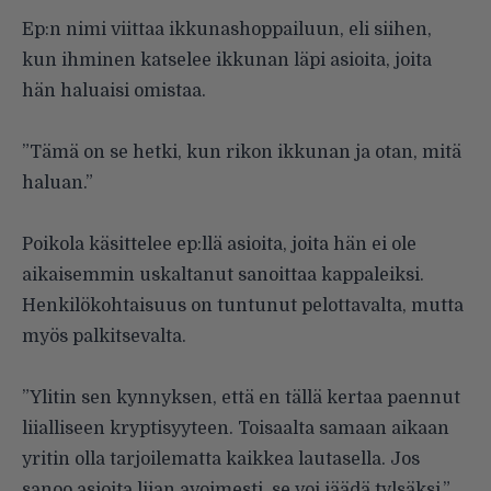
Ep:n nimi viittaa ikkunashoppailuun, eli siihen,
kun ihminen katselee ikkunan läpi asioita, joita
hän haluaisi omistaa.
”Tämä on se hetki, kun rikon ikkunan ja otan, mitä
haluan.”
Poikola käsittelee ep:llä asioita, joita hän ei ole
aikaisemmin uskaltanut sanoittaa kappaleiksi.
Henkilökohtaisuus on tuntunut pelottavalta, mutta
myös palkitsevalta.
”Ylitin sen kynnyksen, että en tällä kertaa paennut
liialliseen kryptisyyteen. Toisaalta samaan aikaan
yritin olla tarjoilematta kaikkea lautasella. Jos
sanoo asioita liian avoimesti, se voi jäädä tylsäksi.”