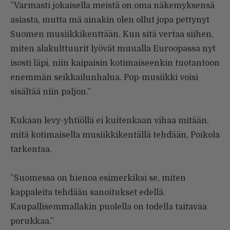
”Varmasti jokaisella meistä on oma näkemyksensä
asiasta, mutta mä ainakin olen ollut jopa pettynyt
Suomen musiikkikenttään. Kun sitä vertaa siihen,
miten alakulttuurit lyövät muualla Euroopassa nyt
isosti läpi, niin kaipaisin kotimaiseenkin tuotantoon
enemmän seikkailunhalua. Pop-musiikki voisi
sisältää niin paljon.”
Kukaan levy-yhtiöllä ei kuitenkaan vihaa mitään,
mitä kotimaisella musiikkikentällä tehdään, Poikola
tarkentaa.
”Suomessa on hienoa esimerkiksi se, miten
kappaleita tehdään sanoitukset edellä.
Kaupallisemmallakin puolella on todella taitavaa
porukkaa.”