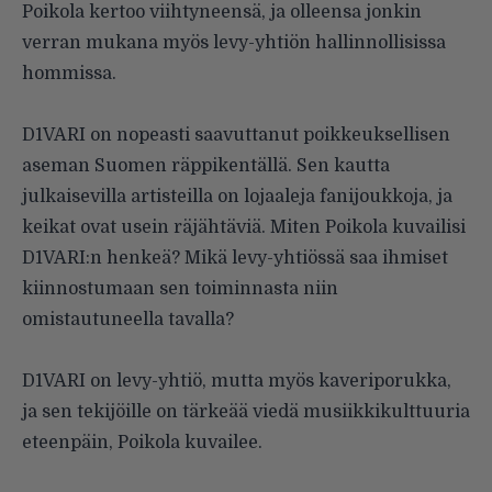
Poikola kertoo viihtyneensä, ja olleensa jonkin
verran mukana myös levy-yhtiön hallinnollisissa
hommissa.
D1VARI on nopeasti saavuttanut poikkeuksellisen
aseman Suomen räppikentällä. Sen kautta
julkaisevilla artisteilla on lojaaleja fanijoukkoja, ja
keikat ovat usein räjähtäviä. Miten Poikola kuvailisi
D1VARI:n henkeä? Mikä levy-yhtiössä saa ihmiset
kiinnostumaan sen toiminnasta niin
omistautuneella tavalla?
D1VARI on levy-yhtiö, mutta myös kaveriporukka,
ja sen tekijöille on tärkeää viedä musiikkikulttuuria
eteenpäin, Poikola kuvailee.