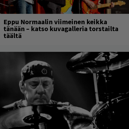
Eppu Normaalin viimeinen keikka
tänään – katso kuvagalleria torstailta
täältä