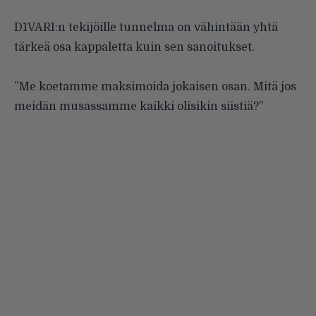
D1VARI:n tekijöille tunnelma on vähintään yhtä
tärkeä osa kappaletta kuin sen sanoitukset.
”Me koetamme maksimoida jokaisen osan. Mitä jos
meidän musassamme kaikki olisikin siistiä?”