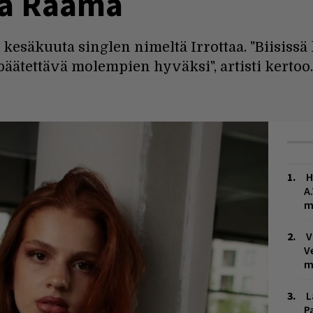
sa Raama
 kesäkuuta singlen nimeltä Irrottaa. "Biisissä
 päätettävä molempien hyväksi", artisti kertoo.
H
A
m
V
V
m
L
P