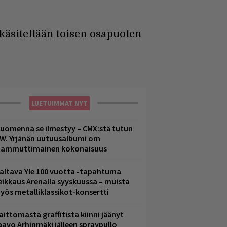
 käsitellään toisen osapuolen
LUETUIMMAT NYT
uomenna se ilmestyy – CMX:stä tutun
.W. Yrjänän uutuusalbumi om
ammuttimainen kokonaisuus
altava Yle 100 vuotta -tapahtuma
eikkaus Arenalla syyskuussa – muista
yös metalliklassikot-konsertti
aittomasta graffitista kiinni jäänyt
aavo Arhinmäki jälleen spraypullo