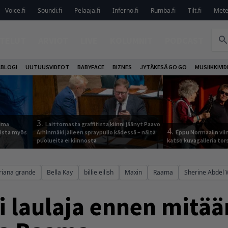
Voice.fi
Soundi.fi
Pelaaja.fi
Inferno.fi
Rumba.fi
Tilt.fi
Metel
TELUT
ARVIOT
LIVE
KOLUMNIT
PODCAST
ABLOGI
UUTUUSVIDEOT
BABYFACE
BIZNES
JYTÄKESÄ GO GO
MUSIIKKIVI
3.
tuma
Laittomasta graffitista kiinni jäänyt Paavo
4.
uista myös
Arhinmäki jälleen spraypullo kädessä – näitä
Eppu Normaalin vii
puolueita ei kiinnosta
katso kuvagalleria tors
riana grande
Bella Kay
billie eilish
Maxin
Raama
Sherine Abdel
i laulaja ennen mitä