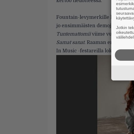
kertoo tiedotteessa.
esimerkiks
tutustuma
seuraaval
Fountain-levymerkille kiinnitetty
käytettäv
jo ensimmäisten demojensa myötä
Jotkin te
oikeutett
Tuntemattomii
viime vuoden loka
välilehdel
Samat sanat
. Raaman ensimmäin
In Music -festareilla lokakuun 1. 