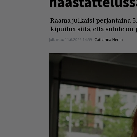
haastattelus
Raama julkaisi perjantaina 5.
kipuilua siitä, että suhde on
Julkaistu:
11.6.2026 14:59
Catharina Herlin