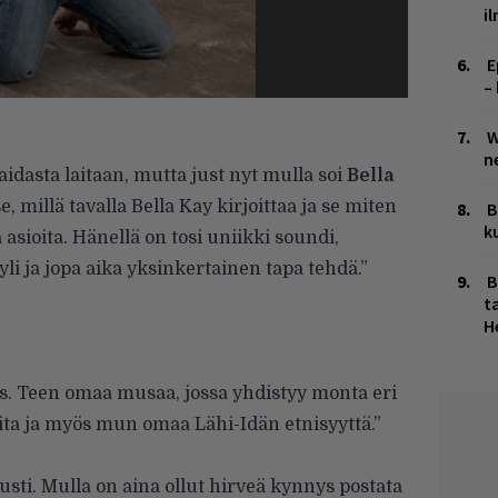
i
E
–
W
n
idasta laitaan, mutta just nyt mulla soi
Bella
 millä tavalla Bella Kay kirjoittaa ja se miten
B
k
asioita. Hänellä on tosi uniikki soundi,
li ja jopa aika yksinkertainen tapa tehdä.”
B
ta
H
s. Teen omaa musaa, jossa yhdistyy monta eri
ioita ja myös mun omaa Lähi-Idän etnisyyttä.”
sti. Mulla on aina ollut hirveä kynnys postata