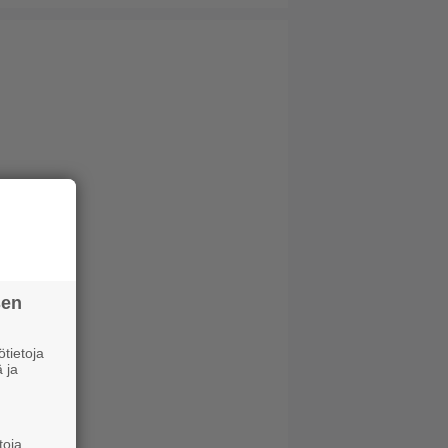
sen
tietoja
 ja
toja