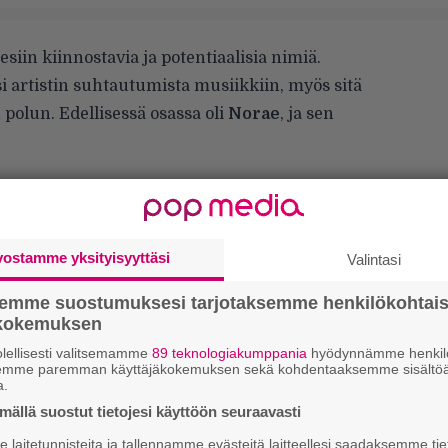
iin kiinnostavia ja potentiaalisia nimiä.
i artistin suhtautumista musiikkiin, myös sitä
n polun. Edellisessä osassa oli
Norae
, ja sen
ntaina 5. kesäkuuta uuden singlen nimeltä
netta, jossa kaksi ihmistä ovat turhaan
mmunutta kipinää.
Mugen
tuottaman biisin
vostamme yksityisyyttäsi
Valintasi
ksi osallistuneet
Bertta Seppälä
,
Walter
semme suostumuksesi tarjotaksemme henkilökohtai
ökokemuksen
lellisesti valitsemamme
89 teknologiakumppania
hyödynnämme henkilö
olen kipuilua siitä, että suhde on päätettävä
semme paremman käyttäjäkokemuksen sekä kohdentaaksemme sisältöä
a.
uitenkaan tiedä, kuinka kauan toipumisessa
ällä suostut tietojesi käyttöön seuraavasti
nneltava järkeä eikä enää sydäntä”, Raama
laitetunnisteita ja tallennamme evästeitä laitteellesi saadaksemme tie