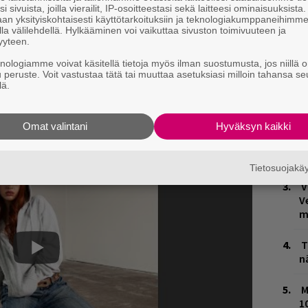
i sivuista, joilla vierailit, IP-osoitteestasi sekä laitteesi ominaisuuksista
an yksityiskohtaisesti käyttötarkoituksiin ja teknologiakumppaneihimm
la välilehdellä. Hylkääminen voi vaikuttaa sivuston toimivuuteen ja
 19-vuotias artisti herätti levy-yhtiön huomion
yyteen.
. Hän julkaisi debyyttisinglensä
knologiamme voivat käsitellä tietoja myös ilman suostumusta, jos niillä o
H
u peruste. Voit vastustaa tätä tai muuttaa asetuksiasi milloin tahansa se
kuussa, ja helmikuussa ilmestyi toinen single
A
lä.
m
en julkinen keikka nähdään Tampereen Lost
päivä.
Omat valintani
Hyväksyn kaikki
L
P
k
Tietosuojak
V
V
m
T
n
M
1