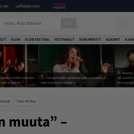
i.net
Leffatykki.com
Etsi
KIRJAUDU
DEOT
FLOW
FLOW FESTIVAL
FESTIVAALIT
DOKUMENTIT
ALBUMIT
AJAN
6.
Mainio 
5.
meinen keikka tänään –
Tampereella sunnuntaina superpäivä –
10-vuotis
tailta täältä
nämä artistit mukana
loistoesii
 Wahab
Tate McRae
än muuta” –