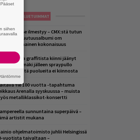
. Pääset
e
LUETUIMMAT
n siihen
uomenna se ilmestyy – CMX:stä tutun
uraavalla
.W. Yrjänän uutuusalbumi om
ammuttimainen kokonaisuus
aittomasta graffitista kiinni jäänyt
aavo Arhinmäki jälleen spraypullo
ädessä – näitä puolueita ei kiinnosta
äytäntömme
altava Yle 100 vuotta -tapahtuma
eikkaus Arenalla syyskuussa – muista
yös metalliklassikot-konsertti
ampereella sunnuntaina superpäivä –
ämä artistit mukana
ainio ohjelmatoimisto juhlii Helsingissä
0-vuotista taivaltaan –