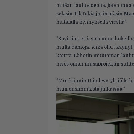
mitään lauluvideoita, joten mua e
selasin TikTokia ja törmäsin
Max
matalalla kynnyksellä viestiä.”
”Sovittiin, että voisimme kokeill
multa demoja, enkä ollut käynyt
kautta. Lähetin muutaman lauluvi
myös oman musaprojektin suhte
”Mut kiinnitettiin levy-yhtiölle 
mun ensimmäistä julkaisua.”