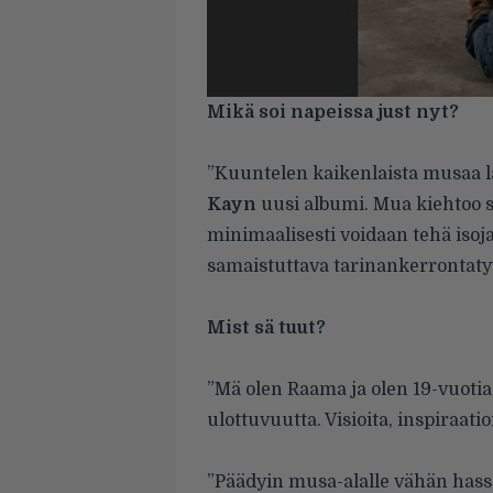
Mikä soi napeissa just nyt?
”Kuuntelen kaikenlaista musaa la
Kayn
uusi albumi. Mua kiehtoo se,
minimaalisesti voidaan tehä isoja 
samaistuttava tarinankerrontatyy
Mist sä tuut?
”Mä olen Raama ja olen 19-vuotia
ulottuvuutta. Visioita, inspiraat
”Päädyin musa-alalle vähän hassu