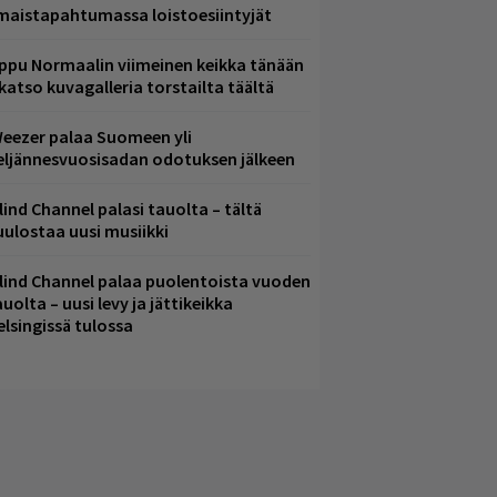
lmaistapahtumassa loistoesiintyjät
ppu Normaalin viimeinen keikka tänään
 katso kuvagalleria torstailta täältä
eezer palaa Suomeen yli
eljännesvuosisadan odotuksen jälkeen
lind Channel palasi tauolta – tältä
uulostaa uusi musiikki
lind Channel palaa puolentoista vuoden
uolta – uusi levy ja jättikeikka
elsingissä tulossa