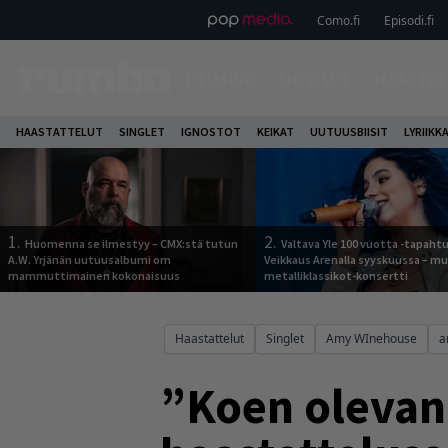
Como.fi
Episodi.fi
ETUSIVU
UUTISET
HAASTAT
HAASTATTELUT
SINGLET
IGNOSTOT
KEIKAT
UUTUUSBIISIT
LYRIIKK
1.
2.
Huomenna se ilmestyy – CMX:stä tutun
Valtava Yle 100 vuotta -tapah
A.W. Yrjänän uutuusalbumi om
Veikkaus Arenalla syyskuussa – m
mammuttimainen kokonaisuus
metalliklassikot-konsertti
Haastattelut
Singlet
Amy WInehouse
a
”Koen olevan