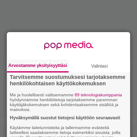
Arvostamme yksityisyyttäsi
Valintasi
Tarvitsemme suostumuksesi tarjotaksemme
henkilökohtaisen käyttökokemuksen
Me ja huolellisesti valitsemamme
89 teknologiakumppania
hyödynnämme henkilötietoja tarjotaksemme paremman
käyttäjäkokemuksen sekä kohdentaaksemme sisältöä ja
mainoksia.
Hyväksymällä suostut tietojesi käyttöön seuraavasti
Käytämme laitetunnisteita ja tallennamme evästeitä
laitteellesi saadaksemme tietoja esimerkiksi sivuista, joilla