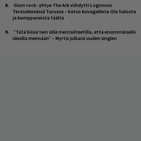
Glam rock -yhtye The Ark viihdytti Logomon
Terassikesässä Turussa – katso kuvagalleria Ola Salosta
ja kumppaneista täältä
”Tätä biisiä tein sillä mentaliteetilla, että ensimmäisellä
idealla mennään” – Myrtsi julkaisi uuden singlen