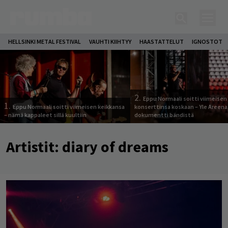
HELLSINKI METAL FESTIVAL
VAUHTI KIIHTYY
HAASTATTELUT
IGNOSTOT
2.
Eppu Normaali soitti viimeisen
1.
Eppu Normaali soitti viimeisen keikkansa
konserttinsa koskaan – Yle Areena
– nämä kappaleet sillä kuultiin
dokumentti bändistä
Artistit:
diary of dreams