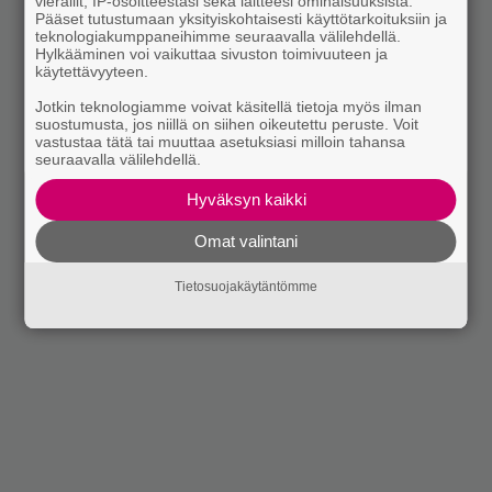
vierailit, IP-osoitteestasi sekä laitteesi ominaisuuksista.
Pääset tutustumaan yksityiskohtaisesti käyttötarkoituksiin ja
teknologiakumppaneihimme seuraavalla välilehdellä.
Hylkääminen voi vaikuttaa sivuston toimivuuteen ja
käytettävyyteen.
Jotkin teknologiamme voivat käsitellä tietoja myös ilman
suostumusta, jos niillä on siihen oikeutettu peruste. Voit
vastustaa tätä tai muuttaa asetuksiasi milloin tahansa
seuraavalla välilehdellä.
Hyväksyn kaikki
Omat valintani
Tietosuojakäytäntömme