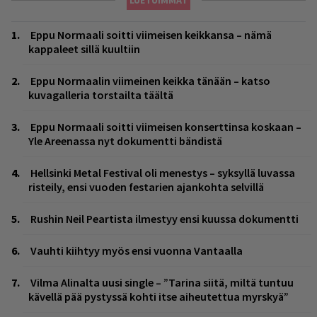
Eppu Normaali soitti viimeisen keikkansa – nämä
kappaleet sillä kuultiin
Eppu Normaalin viimeinen keikka tänään – katso
kuvagalleria torstailta täältä
Eppu Normaali soitti viimeisen konserttinsa koskaan –
Yle Areenassa nyt dokumentti bändistä
Hellsinki Metal Festival oli menestys – syksyllä luvassa
risteily, ensi vuoden festarien ajankohta selvillä
Rushin Neil Peartista ilmestyy ensi kuussa dokumentti
Vauhti kiihtyy myös ensi vuonna Vantaalla
Vilma Alinalta uusi single – ”Tarina siitä, miltä tuntuu
kävellä pää pystyssä kohti itse aiheutettua myrskyä”