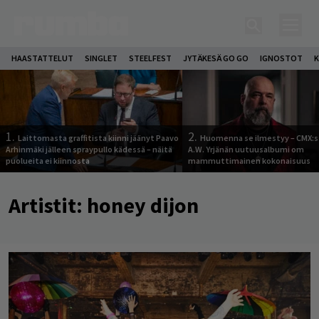
HAASTATTELUT
SINGLET
STEELFEST
JYTÄKESÄ GO GO
IGNOSTOT
K
1.
2.
Laittomasta graffitista kiinni jäänyt Paavo
Huomenna se ilmestyy – CMX:s
Arhinmäki jälleen spraypullo kädessä – näitä
A.W. Yrjänän uutuusalbumi om
puolueita ei kiinnosta
mammuttimainen kokonaisuus
Artistit:
honey dijon