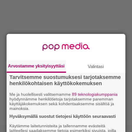
Arvostamme yksityisyyttäsi
Valintasi
Tarvitsemme suostumuksesi tarjotaksemme
henkilökohtaisen käyttökokemuksen
Me ja huolellisesti valitsemamme
89 teknologiakumppania
hyödynnämme henkilötietoja tarjotaksemme paremman
käyttäjäkokemuksen sekä kohdentaaksemme sisältöä ja
mainoksia.
Hyväksymällä suostut tietojesi käyttöön seuraavasti
Käytämme laitetunnisteita ja tallennamme evästeitä
laitteellesi saadaksemme tietoja esimerkiksi sivuista, joilla