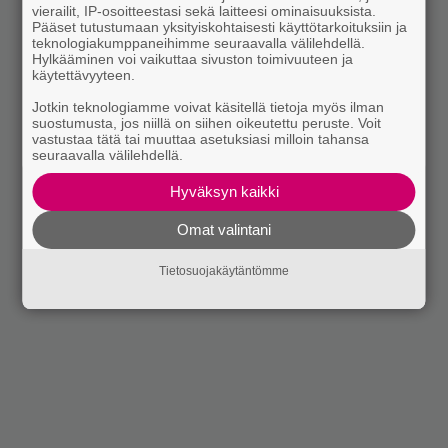
vierailit, IP-osoitteestasi sekä laitteesi ominaisuuksista.
Pääset tutustumaan yksityiskohtaisesti käyttötarkoituksiin ja
teknologiakumppaneihimme seuraavalla välilehdellä.
Hylkääminen voi vaikuttaa sivuston toimivuuteen ja
käytettävyyteen.
Jotkin teknologiamme voivat käsitellä tietoja myös ilman
suostumusta, jos niillä on siihen oikeutettu peruste. Voit
vastustaa tätä tai muuttaa asetuksiasi milloin tahansa
seuraavalla välilehdellä.
Hyväksyn kaikki
Omat valintani
Tietosuojakäytäntömme