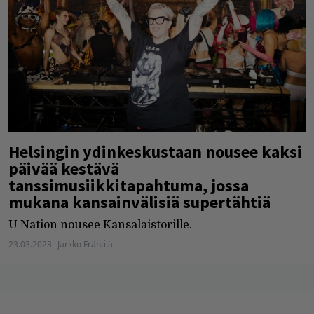
Helsingin ydinkeskustaan nousee kaksi
päivää kestävä
tanssimusiikkitapahtuma, jossa
mukana kansainvälisiä supertähtiä
U Nation nousee Kansalaistorille.
23.03.2023
Jarkko Fräntilä