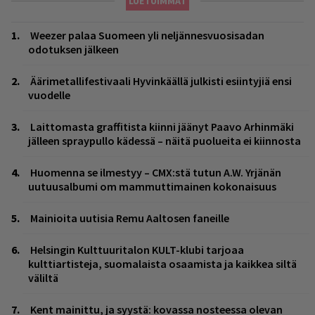
LUETUIMMAT
Weezer palaa Suomeen yli neljännesvuosisadan
odotuksen jälkeen
Äärimetallifestivaali Hyvinkäällä julkisti esiintyjiä ensi
vuodelle
Laittomasta graffitista kiinni jäänyt Paavo Arhinmäki
jälleen spraypullo kädessä – näitä puolueita ei kiinnosta
Huomenna se ilmestyy – CMX:stä tutun A.W. Yrjänän
uutuusalbumi om mammuttimainen kokonaisuus
Mainioita uutisia Remu Aaltosen faneille
Helsingin Kulttuuritalon KULT-klubi tarjoaa
kulttiartisteja, suomalaista osaamista ja kaikkea siltä
väliltä
Kent mainittu, ja syystä: kovassa nosteessa olevan