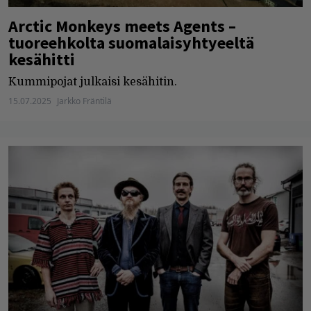
Arctic Monkeys meets Agents –
tuoreehkolta suomalaisyhtyeeltä
kesähitti
Kummipojat julkaisi kesähitin.
15.07.2025
Jarkko Fräntilä