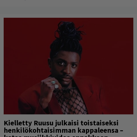
Kielletty Ruusu julkaisi toistaiseksi
henkilökohtaisimman kappaleensa –