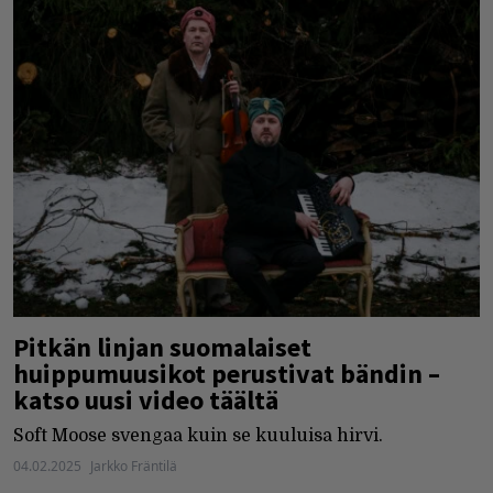
Pitkän linjan suomalaiset
huippumuusikot perustivat bändin –
katso uusi video täältä
Soft Moose svengaa kuin se kuuluisa hirvi.
04.02.2025
Jarkko Fräntilä