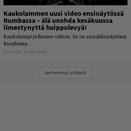
Kaukolammen uusi video ensinäytössä
Rumbassa – älä unohda kesäkuussa
ilmestynyttä huippulevyä!
Kaukolampi julkaisee videon. Se on ennakkonäytössä
Rumbassa.
05.09.2023
Jarkko Fräntilä
Artikkelien
Vanhemmat artikkelit
selaus