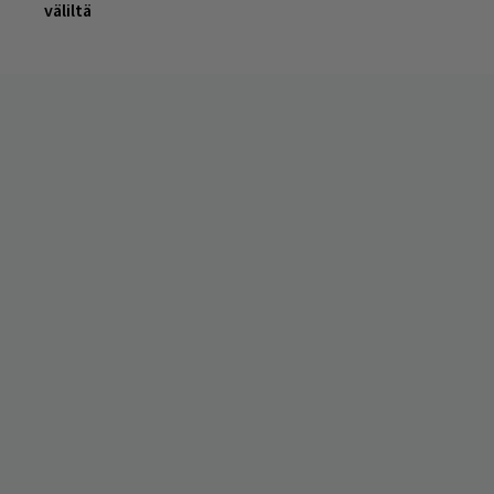
väliltä