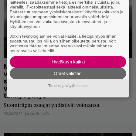
laitteellesi saadaksemme tietoja esimerkiksi sivuista, joilla
vierailit, IP-osoitteestasi sekä laitteesi ominaisuuksista.
Pääset tutustumaan yksityiskohtaisesti käyttötarkoituksiin ja
teknologiakumppaneihimme seuraavalla välilehdellä.
Hylkääminen voi vaikuttaa sivuston toimivuuteen ja
käytettävyyteen.
Jotkin teknologiamme voivat käsitellä tietoja myös ilman
suostumusta, jos niillä on siihen oikeutettu peruste. Voit
vastustaa tätä tai muuttaa asetuksiasi milloin tahansa
seuraavalla välilehdellä.
Hyväksyn kaikki
Muutama viikko sitten ilmestyi eräs
vuoden 2025 parhaista
Omat valintani
suomalaislevyistä – uudella videolla
vierailee niin ikään nerokkaan levyn
Tietosuojakäytäntömme
tehnyt yhtye
Suomiräpin osaajat yhdistivät voimansa.
08.04.2025
Jarkko Fräntilä