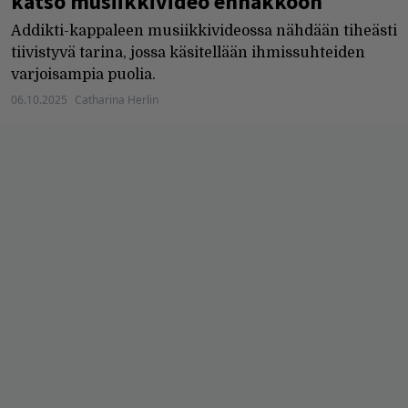
katso musiikkivideo ennakkoon
Addikti-kappaleen musiikkivideossa nähdään tiheästi
tiivistyvä tarina, jossa käsitellään ihmissuhteiden
varjoisampia puolia.
06.10.2025
Catharina Herlin