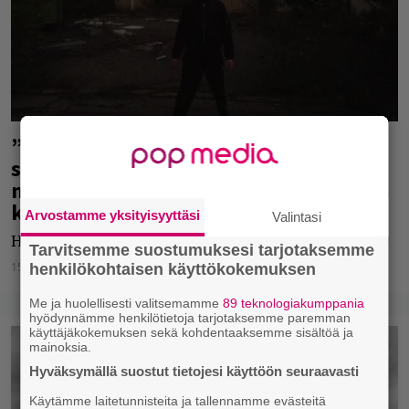
”Tänään on hyvä päivä kuolla”, sanoo
savonlinnalainen Hertta-Joona, jonka
musiikissa kuulee viitteitä
kotimaisesta kulttiartistista
Arvostamme yksityisyyttäsi
Valintasi
Hertta-Joonalta uutta musiikkia.
Tarvitsemme suostumuksesi tarjotaksemme
15.04.2025
Jarkko Fräntilä
henkilökohtaisen käyttökokemuksen
Me ja huolellisesti valitsemamme
89 teknologiakumppania
hyödynnämme henkilötietoja tarjotaksemme paremman
käyttäjäkokemuksen sekä kohdentaaksemme sisältöä ja
mainoksia.
Hyväksymällä suostut tietojesi käyttöön seuraavasti
Käytämme laitetunnisteita ja tallennamme evästeitä