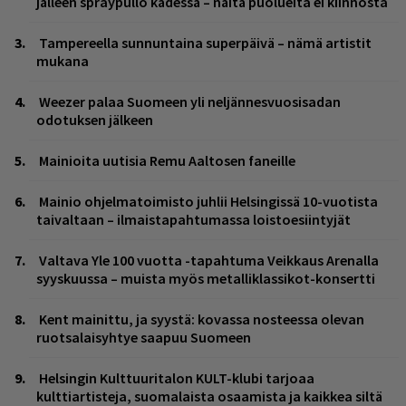
jälleen spraypullo kädessä – näitä puolueita ei kiinnosta
Tampereella sunnuntaina superpäivä – nämä artistit
mukana
Weezer palaa Suomeen yli neljännesvuosisadan
odotuksen jälkeen
Mainioita uutisia Remu Aaltosen faneille
Mainio ohjelmatoimisto juhlii Helsingissä 10-vuotista
taivaltaan – ilmaistapahtumassa loistoesiintyjät
Valtava Yle 100 vuotta -tapahtuma Veikkaus Arenalla
syyskuussa – muista myös metalliklassikot-konsertti
Kent mainittu, ja syystä: kovassa nosteessa olevan
ruotsalaisyhtye saapuu Suomeen
Helsingin Kulttuuritalon KULT-klubi tarjoaa
kulttiartisteja, suomalaista osaamista ja kaikkea siltä