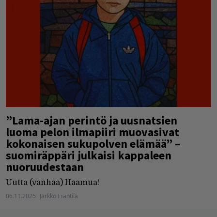
”Lama-ajan perintö ja uusnatsien
luoma pelon ilmapiiri muovasivat
kokonaisen sukupolven elämää” –
suomiräppäri julkaisi kappaleen
nuoruudestaan
Uutta (vanhaa) Haamua!
06.11.2025
Jarkko Fräntilä