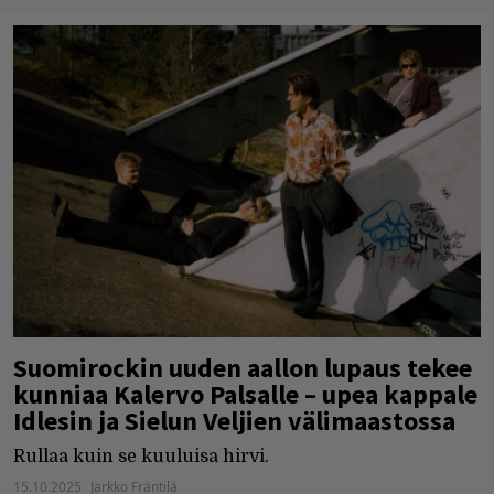
Suomirockin uuden aallon lupaus tekee
kunniaa Kalervo Palsalle – upea kappale
Idlesin ja Sielun Veljien välimaastossa
Rullaa kuin se kuuluisa hirvi.
15.10.2025
Jarkko Fräntilä