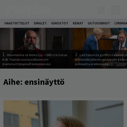
HAASTATTELUT
SINGLET
IGNOSTOT
KEIKAT
UUTUUSBIISIT
LYRIIKK
1.
2.
Huomenna se ilmestyy – CMX:stä tutun
Laittomasta graffitista kiinni 
A.W. Yrjänän uutuusalbumi om
Arhinmäki jälleen spraypullo kädes
mammuttimainen kokonaisuus
puolueita ei kiinnosta
Aihe:
ensinäyttö