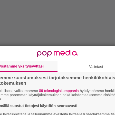
vostamme yksityisyyttäsi
Valintasi
semme suostumuksesi tarjotaksemme henkilökohtai
ökokemuksen
lellisesti valitsemamme
89 teknologiakumppania
hyödynnämme henkilö
semme paremman käyttäjäkokemuksen sekä kohdentaaksemme sisältöä
a.
ällä suostut tietojesi käyttöön seuraavasti
laitetunnisteita ja tallennamme evästeitä laitteellesi saadaksemme tie