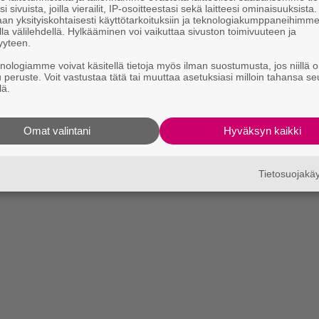
i sivuista, joilla vierailit, IP-osoitteestasi sekä laitteesi ominaisuuksista
an yksityiskohtaisesti käyttötarkoituksiin ja teknologiakumppaneihimm
la välilehdellä. Hylkääminen voi vaikuttaa sivuston toimivuuteen ja
yyteen.
knologiamme voivat käsitellä tietoja myös ilman suostumusta, jos niillä o
u peruste. Voit vastustaa tätä tai muuttaa asetuksiasi milloin tahansa se
lä.
Omat valintani
Hyväksyn kaikki
Tietosuojak