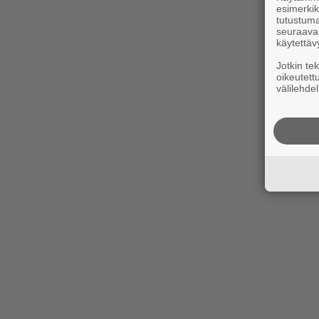
esimerkiks
tutustuma
seuraaval
käytettäv
Jotkin te
oikeutett
välilehdel