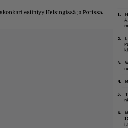
skonkari esiintyy Helsingissä ja Porissa.
H
A
m
L
P
k
W
n
M
T
n
M
1
i