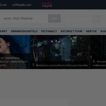
i.net
Leffatykki.com
Etsi
KIRJAUDU
BUMIT
ENNAKKOKUUNTELU
FESTIVAALIT
KATUKULTTUURI
KIERTUE
KUV
otta -tapahtuma
6.
skuussa – muista myös
Weezer
5.
ertti
Mainioita uutisia Remu Aaltosen faneille
neljännes