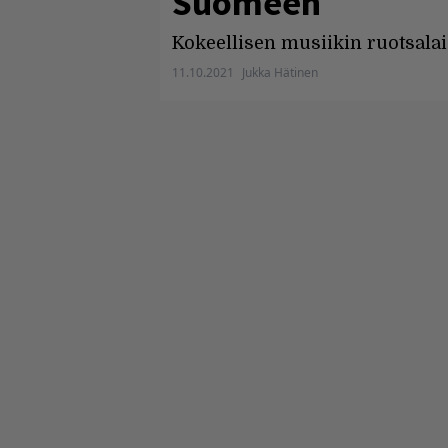
Suomeen
Kokeellisen musiikin ruotsalai
11.10.2021
Jukka Hätinen