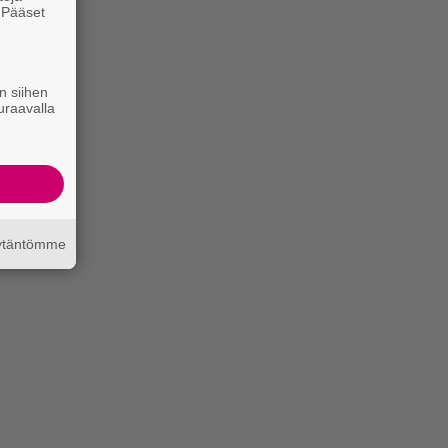
. Pääset
e
n siihen
uraavalla
äytäntömme