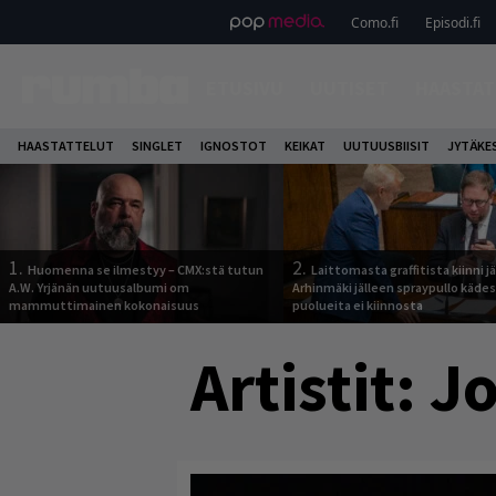
Como.fi
Episodi.fi
ETUSIVU
UUTISET
HAASTAT
HAASTATTELUT
SINGLET
IGNOSTOT
KEIKAT
UUTUUSBIISIT
JYTÄKE
1.
2.
Huomenna se ilmestyy – CMX:stä tutun
Laittomasta graffitista kiinni 
A.W. Yrjänän uutuusalbumi om
Arhinmäki jälleen spraypullo kädes
mammuttimainen kokonaisuus
puolueita ei kiinnosta
Artistit:
J