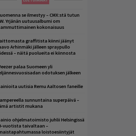
LUETUIMMAT
uomenna se ilmestyy – CMX:stä tutun
.W. Yrjänän uutuusalbumi om
ammuttimainen kokonaisuus
aittomasta graffitista kiinni jäänyt
aavo Arhinmäki jälleen spraypullo
ädessä – näitä puolueita ei kiinnosta
eezer palaa Suomeen yli
eljännesvuosisadan odotuksen jälkeen
ainioita uutisia Remu Aaltosen faneille
ampereella sunnuntaina superpäivä –
ämä artistit mukana
ainio ohjelmatoimisto juhlii Helsingissä
0-vuotista taivaltaan –
lmaistapahtumassa loistoesiintyjät