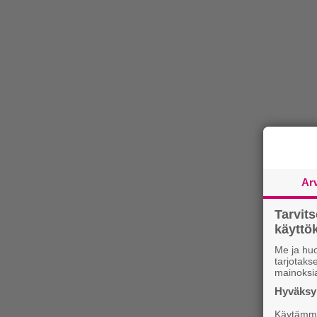
Ar
Tarvit
käytt
Me ja huo
tarjotak
mainoksi
Hyväksym
Käytämme 