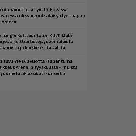
ent mainittu, ja syystä: kovassa
osteessa olevan ruotsalaisyhtye saapuu
uomeen
elsingin Kulttuuritalon KULT-klubi
arjoaa kulttiartisteja, suomalaista
saamista ja kaikkea siltä väliltä
altava Yle 100 vuotta -tapahtuma
eikkaus Arenalla syyskuussa – muista
yös metalliklassikot-konsertti