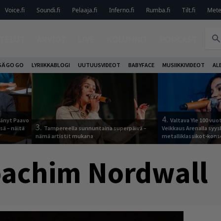
Voice.fi
Soundi.fi
Pelaaja.fi
Inferno.fi
Rumba.fi
Tilt.fi
Metel
TELUT
ARVIOT
LIVE
KOLUMNIT
PODCAST
SÄ GO GO
LYRIIKKABLOGI
UUTUUSVIDEOT
BABYFACE
MUSIIKKIVIDEOT
AL
4.
jäänyt Paavo
Valtava Yle 100 vu
3.
sä – näitä
Tampereella sunnuntaina superpäivä –
Veikkaus Arenalla syy
nämä artistit mukana
metalliklassikot-kons
oachim Nordwall