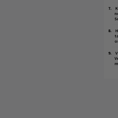
K
n
S
H
t
o
V
V
m