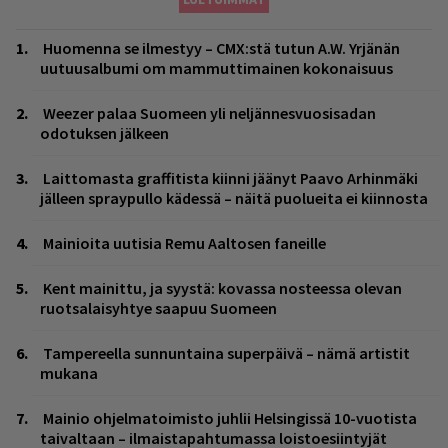
Huomenna se ilmestyy – CMX:stä tutun A.W. Yrjänän
uutuusalbumi om mammuttimainen kokonaisuus
Weezer palaa Suomeen yli neljännesvuosisadan
odotuksen jälkeen
Laittomasta graffitista kiinni jäänyt Paavo Arhinmäki
jälleen spraypullo kädessä – näitä puolueita ei kiinnosta
Mainioita uutisia Remu Aaltosen faneille
Kent mainittu, ja syystä: kovassa nosteessa olevan
ruotsalaisyhtye saapuu Suomeen
Tampereella sunnuntaina superpäivä – nämä artistit
mukana
Mainio ohjelmatoimisto juhlii Helsingissä 10-vuotista
taivaltaan – ilmaistapahtumassa loistoesiintyjät