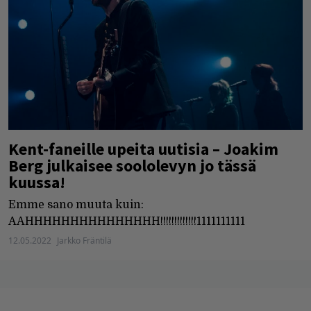
Kent-faneille upeita uutisia – Joakim
Berg julkaisee soololevyn jo tässä
kuussa!
Emme sano muuta kuin:
AAHHHHHHHHHHHHHHH!!!!!!!!!!!!!1111111111
12.05.2022
Jarkko Fräntilä