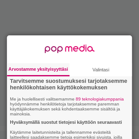
Arvostamme yksityisyyttäsi
Valintasi
Tarvitsemme suostumuksesi tarjotaksemme
henkilökohtaisen käyttökokemuksen
Me ja huolellisesti valitsemamme
89 teknologiakumppania
hyödynnämme henkilötietoja tarjotaksemme paremman
käyttäjäkokemuksen sekä kohdentaaksemme sisältöä ja
mainoksia.
Hyväksymällä suostut tietojesi käyttöön seuraavasti
Käytämme laitetunnisteita ja tallennamme evästeitä
laitteellesi saadaksemme tietoja esimerkiksi sivuista, joilla