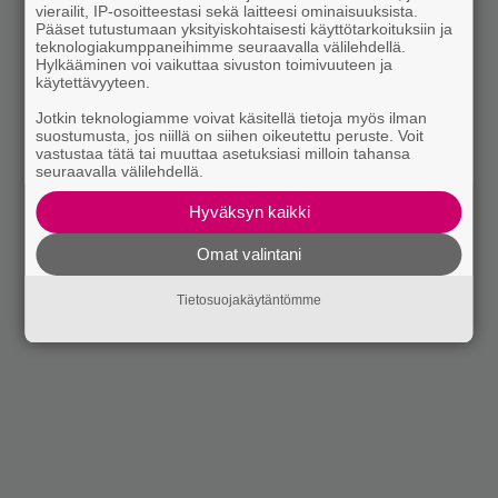
vierailit, IP-osoitteestasi sekä laitteesi ominaisuuksista.
Pääset tutustumaan yksityiskohtaisesti käyttötarkoituksiin ja
teknologiakumppaneihimme seuraavalla välilehdellä.
Hylkääminen voi vaikuttaa sivuston toimivuuteen ja
käytettävyyteen.
Jotkin teknologiamme voivat käsitellä tietoja myös ilman
suostumusta, jos niillä on siihen oikeutettu peruste. Voit
vastustaa tätä tai muuttaa asetuksiasi milloin tahansa
seuraavalla välilehdellä.
Hyväksyn kaikki
Omat valintani
Tietosuojakäytäntömme