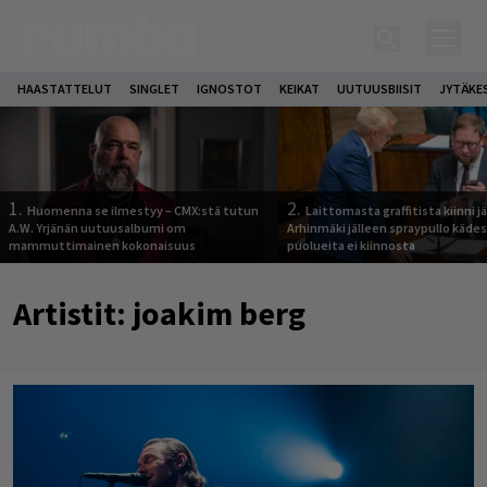
HAASTATTELUT
SINGLET
IGNOSTOT
KEIKAT
UUTUUSBIISIT
JYTÄKE
1.
2.
Huomenna se ilmestyy – CMX:stä tutun
Laittomasta graffitista kiinni 
A.W. Yrjänän uutuusalbumi om
Arhinmäki jälleen spraypullo kädes
mammuttimainen kokonaisuus
puolueita ei kiinnosta
Artistit:
joakim berg