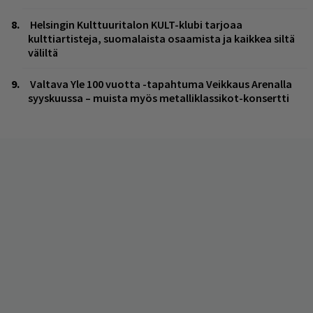
Helsingin Kulttuuritalon KULT-klubi tarjoaa
kulttiartisteja, suomalaista osaamista ja kaikkea siltä
väliltä
Valtava Yle 100 vuotta -tapahtuma Veikkaus Arenalla
syyskuussa – muista myös metalliklassikot-konsertti