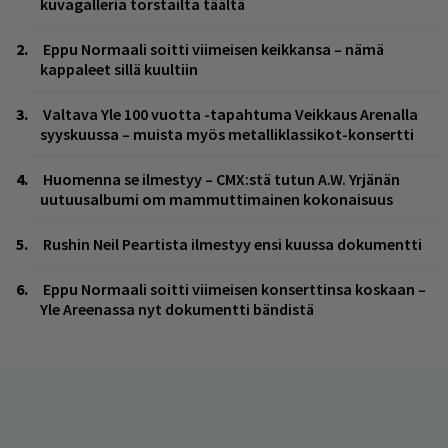
kuvagalleria torstailta täältä
Eppu Normaali soitti viimeisen keikkansa – nämä
kappaleet sillä kuultiin
Valtava Yle 100 vuotta -tapahtuma Veikkaus Arenalla
syyskuussa – muista myös metalliklassikot-konsertti
Huomenna se ilmestyy – CMX:stä tutun A.W. Yrjänän
uutuusalbumi om mammuttimainen kokonaisuus
Rushin Neil Peartista ilmestyy ensi kuussa dokumentti
Eppu Normaali soitti viimeisen konserttinsa koskaan –
Yle Areenassa nyt dokumentti bändistä