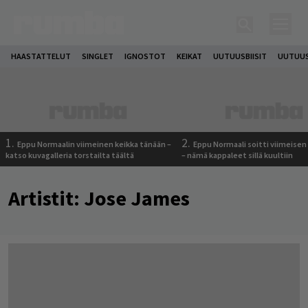
HAASTATTELUT
SINGLET
IGNOSTOT
KEIKAT
UUTUUSBIISIT
UUTUUS
1.
2.
Eppu Normaalin viimeinen keikka tänään –
Eppu Normaali soitti viimeisen
katso kuvagalleria torstailta täältä
– nämä kappaleet sillä kuultiin
Artistit:
Jose James