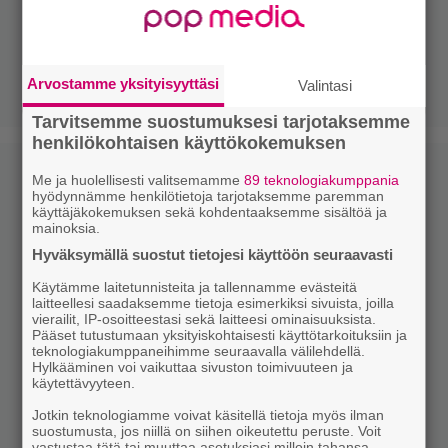
Arvostamme yksityisyyttäsi
Valintasi
Tarvitsemme suostumuksesi tarjotaksemme
henkilökohtaisen käyttökokemuksen
Me ja huolellisesti valitsemamme
89 teknologiakumppania
hyödynnämme henkilötietoja tarjotaksemme paremman
käyttäjäkokemuksen sekä kohdentaaksemme sisältöä ja
mainoksia.
Hyväksymällä suostut tietojesi käyttöön seuraavasti
Käytämme laitetunnisteita ja tallennamme evästeitä
laitteellesi saadaksemme tietoja esimerkiksi sivuista, joilla
vierailit, IP-osoitteestasi sekä laitteesi ominaisuuksista.
Pääset tutustumaan yksityiskohtaisesti käyttötarkoituksiin ja
teknologiakumppaneihimme seuraavalla välilehdellä.
Hylkääminen voi vaikuttaa sivuston toimivuuteen ja
käytettävyyteen.
Jotkin teknologiamme voivat käsitellä tietoja myös ilman
suostumusta, jos niillä on siihen oikeutettu peruste. Voit
vastustaa tätä tai muuttaa asetuksiasi milloin tahansa