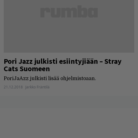
Pori Jazz julkisti esiintyjiään – Stray
Cats Suomeen
PoriJaAzz julkisti lisää ohjelmistoaan.
21.12.2018
Jarkko Fräntilä