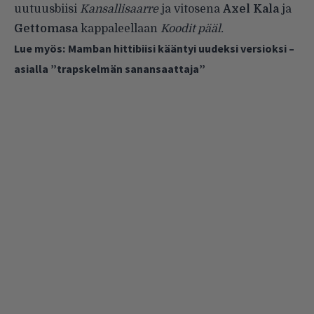
uutuusbiisi
Kansallisaarre
ja vitosena
Axel Kala
ja
Gettomasa
kappaleellaan
Koodit pääl.
Lue myös:
Mamban hittibiisi kääntyi uudeksi versioksi –
asialla ”trapskelmän sanansaattaja”