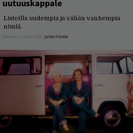
uutuuskappale
Listoilla uudempia ja vähän vanhempia
nimiä.
Julkaistu:
6.7.2026 15:25
Jarkko Fräntilä