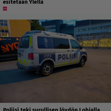
esitetään Ylellä
Poliisi teki surullisen löydön Lohjalla