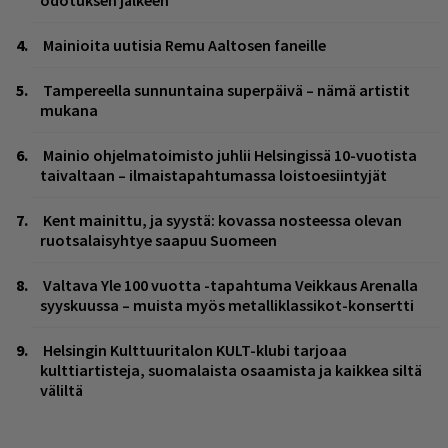
Mainioita uutisia Remu Aaltosen faneille
Tampereella sunnuntaina superpäivä – nämä artistit
mukana
Mainio ohjelmatoimisto juhlii Helsingissä 10-vuotista
taivaltaan – ilmaistapahtumassa loistoesiintyjät
Kent mainittu, ja syystä: kovassa nosteessa olevan
ruotsalaisyhtye saapuu Suomeen
Valtava Yle 100 vuotta -tapahtuma Veikkaus Arenalla
syyskuussa – muista myös metalliklassikot-konsertti
Helsingin Kulttuuritalon KULT-klubi tarjoaa
kulttiartisteja, suomalaista osaamista ja kaikkea siltä
väliltä