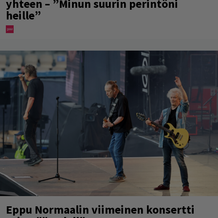
yhteen – ”Minun suurin perintöni
heille”
Eppu Normaalin viimeinen konsertti