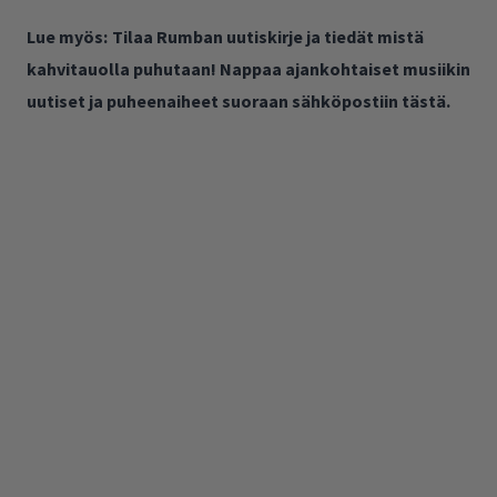
Lue myös:
Tilaa Rumban uutiskirje ja tiedät mistä
kahvitauolla puhutaan! Nappaa ajankohtaiset musiikin
uutiset ja puheenaiheet suoraan sähköpostiin tästä.