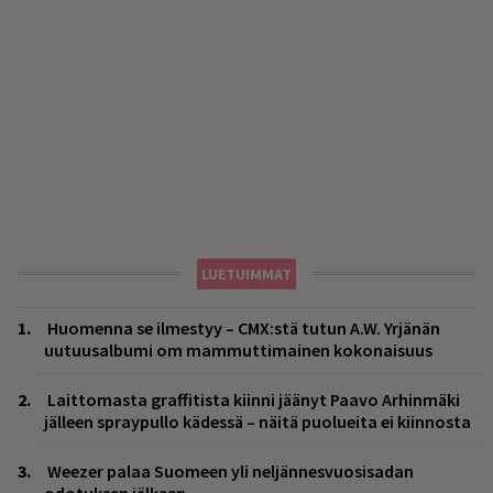
LUETUIMMAT
Huomenna se ilmestyy – CMX:stä tutun A.W. Yrjänän
uutuusalbumi om mammuttimainen kokonaisuus
Laittomasta graffitista kiinni jäänyt Paavo Arhinmäki
jälleen spraypullo kädessä – näitä puolueita ei kiinnosta
Weezer palaa Suomeen yli neljännesvuosisadan
odotuksen jälkeen