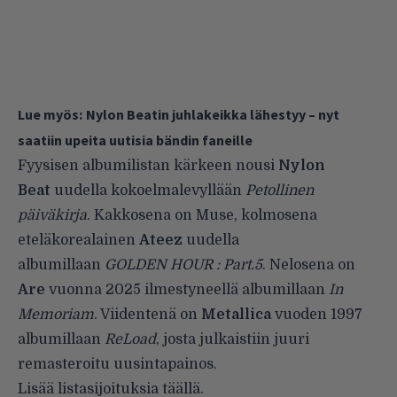
Lue myös:
Nylon Beatin juhlakeikka lähestyy – nyt
saatiin upeita uutisia bändin faneille
Fyysisen albumilistan kärkeen nousi
Nylon
Beat
uudella kokoelmalevyllään
Petollinen
päiväkirja
. Kakkosena on Muse, kolmosena
eteläkorealainen
Ateez
uudella
albumillaan
GOLDEN HOUR : Part.5
. Nelosena on
Are
vuonna 2025 ilmestyneellä albumillaan
In
Memoriam
. Viidentenä on
Metallica
vuoden 1997
albumillaan
ReLoad
, josta julkaistiin juuri
remasteroitu uusintapainos.
Lisää listasijoituksia
täällä
.