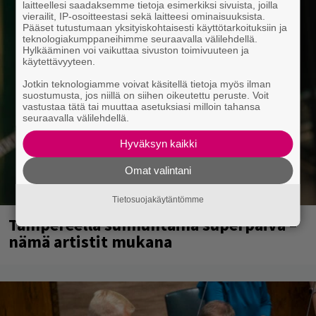
laitteellesi saadaksemme tietoja esimerkiksi sivuista, joilla
vierailit, IP-osoitteestasi sekä laitteesi ominaisuuksista.
Pääset tutustumaan yksityiskohtaisesti käyttötarkoituksiin ja
teknologiakumppaneihimme seuraavalla välilehdellä.
Hylkääminen voi vaikuttaa sivuston toimivuuteen ja
käytettävyyteen.
Jotkin teknologiamme voivat käsitellä tietoja myös ilman
suostumusta, jos niillä on siihen oikeutettu peruste. Voit
vastustaa tätä tai muuttaa asetuksiasi milloin tahansa
seuraavalla välilehdellä.
Hyväksyn kaikki
Omat valintani
Tietosuojakäytäntömme
Tampereella sunnuntaina superpäivä –
nämä artistit mukana