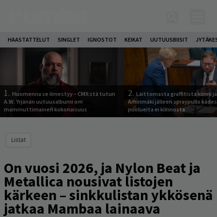
HAASTATTELUT
SINGLET
IGNOSTOT
KEIKAT
UUTUUSBIISIT
JYTÄKE
1.
2.
Huomenna se ilmestyy – CMX:stä tutun
Laittomasta graffitista kiinni 
A.W. Yrjänän uutuusalbumi om
Arhinmäki jälleen spraypullo kädes
mammuttimainen kokonaisuus
puolueita ei kiinnosta
Listat
On vuosi 2026, ja Nylon Beat ja
Metallica nousivat listojen
kärkeen – sinkkulistan ykkösenä
jatkaa Mambaa lainaava