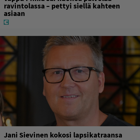
ravintolassa – pettyi siellä kahteen
asiaan
Jani Sievinen kokosi lapsikatraansa