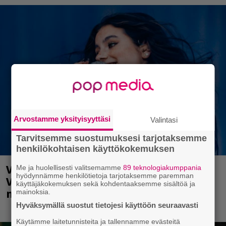
Arvostamme yksityisyyttäsi
Valintasi
Tarvitsemme suostumuksesi tarjotaksemme
henkilökohtaisen käyttökokemuksen
Valtava Yle 100 vuotta -tapahtuma
Me ja huolellisesti valitsemamme
89 teknologiakumppania
hyödynnämme henkilötietoja tarjotaksemme paremman
Veikkaus Arenalla syyskuussa – muista
käyttäjäkokemuksen sekä kohdentaaksemme sisältöä ja
myös metalliklassikot-konsertti
mainoksia.
Hyväksymällä suostut tietojesi käyttöön seuraavasti
Käytämme laitetunnisteita ja tallennamme evästeitä