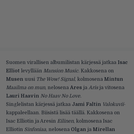
Suomen virallisen albumilistan kärjessä jatkaa
Isac
Elliot
levyllään
Mansion Music
. Kakkosena on
Musen
uusi
The Wow! Signal
, kolmosena
Mintun
Maailma on mun
, nelosena
Ares
ja
Aris
ja vitosena
Lauri Haavin
No Haav No Love.
Singlelistan kärjessä jatkaa
Jami Faltin
Valokuvii
-
kappaleellaan. Biisistä lisää
täällä
. Kakkosena on
Isac Elliotin ja Aresin
Eilinen
, kolmosena Isac
Elliotin
Sinfoniaa
, nelosena
Olgan
ja
Mirellan