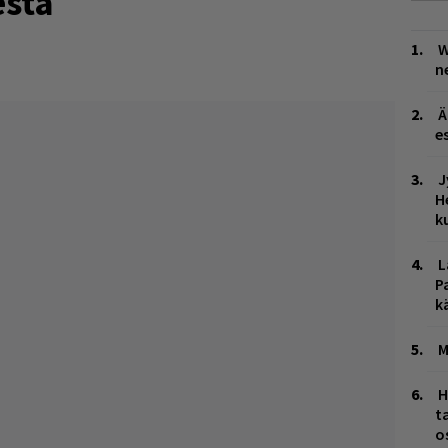
sta
W
n
Ä
es
J
H
k
L
P
k
M
H
t
o