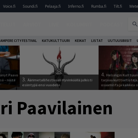
Voice.fi
Soundi.fi
Pelaaja.fi
Inferno.fi
Rumba.fi
Tilt.fi
Metel
TELUT
ARVIOT
LIVE
KOLUMNIT
PODCAST
AMPERE CITY FESTIVAL
KATUKULTTUURI
KEIKAT
LISTAT
UUTUUSBIISIT
4.
jäänyt Paavo
Helsingin Kulttuur
3.
sä – näitä
Äärimetallifestivaali Hyvinkäällä julkisti
tarjoaa kulttiartistej
esiintyjiä ensi vuodelle
osaamista ja kaikkea si
ri Paavilainen