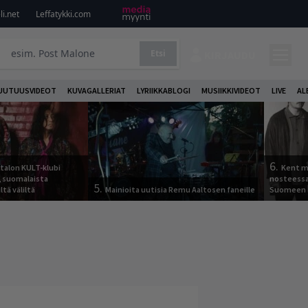
i.net
Leffatykki.com
Etsi
KIRJAUDU
UUTUUSVIDEOT
KUVAGALLERIAT
LYRIIKKABLOGI
MUSIIKKIVIDEOT
LIVE
AL
6.
italon KULT-klubi
Kent ma
a, suomalaista
nosteessa
5.
ltä väliltä
Mainioita uutisia Remu Aaltosen faneille
Suomeen