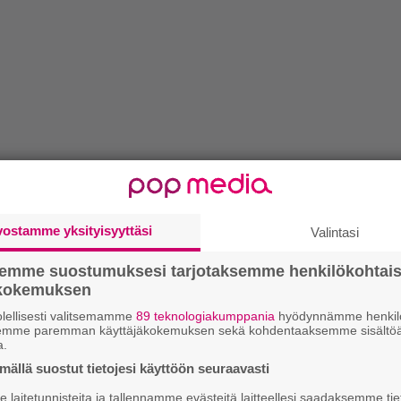
vostamme yksityisyyttäsi
Valintasi
semme suostumuksesi tarjotaksemme henkilökohtai
ökokemuksen
lellisesti valitsemamme
89 teknologiakumppania
hyödynnämme henkilö
semme paremman käyttäjäkokemuksen sekä kohdentaaksemme sisältöä
a.
ällä suostut tietojesi käyttöön seuraavasti
laitetunnisteita ja tallennamme evästeitä laitteellesi saadaksemme tie