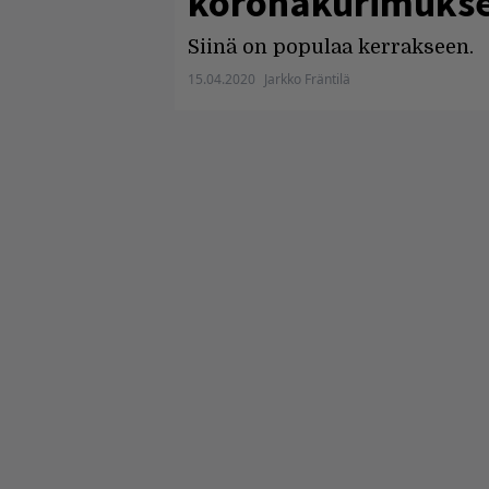
koronakurimukse
Siinä on populaa kerrakseen.
15.04.2020
Jarkko Fräntilä