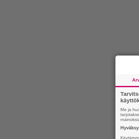
Ar
Tarvit
käytt
Me ja huo
tarjotak
mainoksi
Hyväksym
Käytämme 