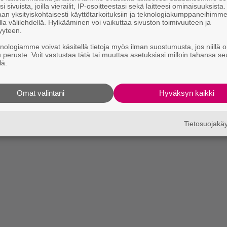
i sivuista, joilla vierailit, IP-osoitteestasi sekä laitteesi ominaisuuksista
an yksityiskohtaisesti käyttötarkoituksiin ja teknologiakumppaneihimm
la välilehdellä. Hylkääminen voi vaikuttaa sivuston toimivuuteen ja
yyteen.
knologiamme voivat käsitellä tietoja myös ilman suostumusta, jos niillä o
u peruste. Voit vastustaa tätä tai muuttaa asetuksiasi milloin tahansa se
lä.
Omat valintani
Hyväksyn kaikki
Tietosuojak