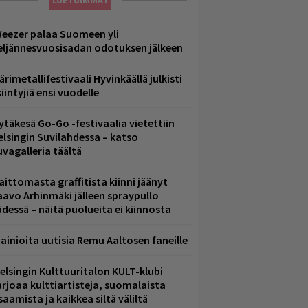
LUETUIMMAT
eezer palaa Suomeen yli
eljännesvuosisadan odotuksen jälkeen
ärimetallifestivaali Hyvinkäällä julkisti
iintyjiä ensi vuodelle
ytäkesä Go-Go -festivaalia vietettiin
elsingin Suvilahdessa – katso
uvagalleria täältä
aittomasta graffitista kiinni jäänyt
aavo Arhinmäki jälleen spraypullo
ädessä – näitä puolueita ei kiinnosta
ainioita uutisia Remu Aaltosen faneille
elsingin Kulttuuritalon KULT-klubi
arjoaa kulttiartisteja, suomalaista
saamista ja kaikkea siltä väliltä