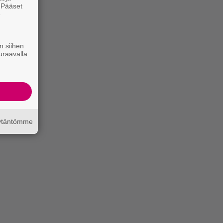
. Pääset
e
n siihen
uraavalla
äytäntömme