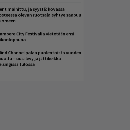
ent mainittu, ja syystä: kovassa
osteessa olevan ruotsalaisyhtye saapuu
uomeen
ampere City Festivalia vietetään ensi
iikonloppuna
lind Channel palaa puolentoista vuoden
uolta – uusi levy ja jättikeikka
elsingissä tulossa