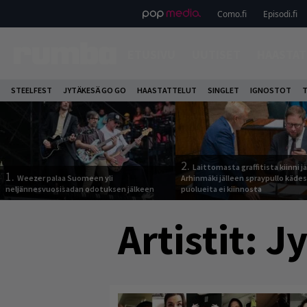
Como.fi
Episodi.fi
ETUSIVU
UUTISET
HAASTAT
STEELFEST
JYTÄKESÄ GO GO
HAASTATTELUT
SINGLET
IGNOSTOT
T
2.
Laittomasta graffitista kiinni 
1.
Weezer palaa Suomeen yli
Arhinmäki jälleen spraypullo kädes
neljännesvuosisadan odotuksen jälkeen
puolueita ei kiinnosta
Artistit:
Jy