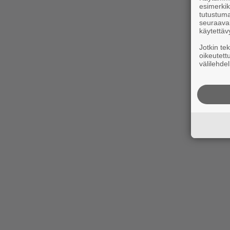
esimerkiks
tutustuma
seuraaval
käytettäv
Jotkin te
oikeutett
välilehdel