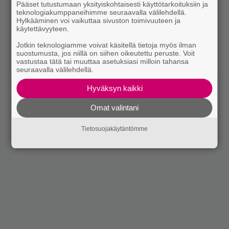
Pääset tutustumaan yksityiskohtaisesti käyttötarkoituksiin ja
teknologiakumppaneihimme seuraavalla välilehdellä.
Hylkääminen voi vaikuttaa sivuston toimivuuteen ja
käytettävyyteen.
Jotkin teknologiamme voivat käsitellä tietoja myös ilman
suostumusta, jos niillä on siihen oikeutettu peruste. Voit
vastustaa tätä tai muuttaa asetuksiasi milloin tahansa
seuraavalla välilehdellä.
Hyväksyn kaikki
Omat valintani
Tietosuojakäytäntömme