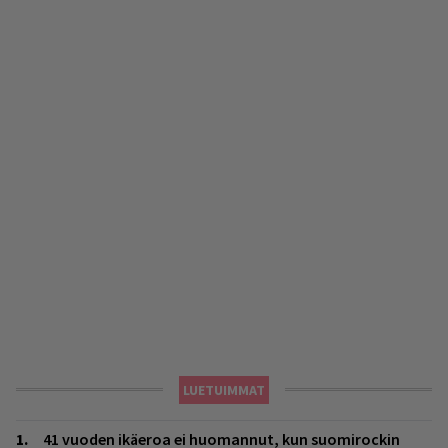
LUETUIMMAT
41 vuoden ikäeroa ei huomannut, kun suomirockin