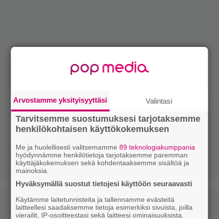
Arvostamme yksityisyyttäsi
Valintasi
Tarvitsemme suostumuksesi tarjotaksemme
henkilökohtaisen käyttökokemuksen
Me ja huolellisesti valitsemamme
89 teknologiakumppania
hyödynnämme henkilötietoja tarjotaksemme paremman
käyttäjäkokemuksen sekä kohdentaaksemme sisältöä ja
mainoksia.
Hyväksymällä suostut tietojesi käyttöön seuraavasti
Käytämme laitetunnisteita ja tallennamme evästeitä
laitteellesi saadaksemme tietoja esimerkiksi sivuista, joilla
vierailit, IP-osoitteestasi sekä laitteesi ominaisuuksista.