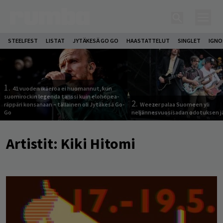
STEELFEST
LISTAT
JYTÄKESÄ GO GO
HAASTATTELUT
SINGLET
IGN
1.
41 vuoden ikäeroa ei huomannut, kun
suomirockin legenda tanssi kuin elohopea-
2.
räppäri konsanaan – tällainen oli Jytäkesä Go-
Weezer palaa Suomeen yli
Go
neljännesvuosisadan odotuksen j
Artistit:
Kiki Hitomi