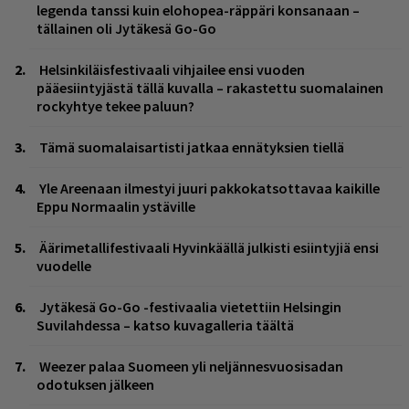
legenda tanssi kuin elohopea-räppäri konsanaan –
tällainen oli Jytäkesä Go-Go
Helsinkiläisfestivaali vihjailee ensi vuoden
pääesiintyjästä tällä kuvalla – rakastettu suomalainen
rockyhtye tekee paluun?
Tämä suomalaisartisti jatkaa ennätyksien tiellä
Yle Areenaan ilmestyi juuri pakkokatsottavaa kaikille
Eppu Normaalin ystäville
Äärimetallifestivaali Hyvinkäällä julkisti esiintyjiä ensi
vuodelle
Jytäkesä Go-Go -festivaalia vietettiin Helsingin
Suvilahdessa – katso kuvagalleria täältä
Weezer palaa Suomeen yli neljännesvuosisadan
odotuksen jälkeen