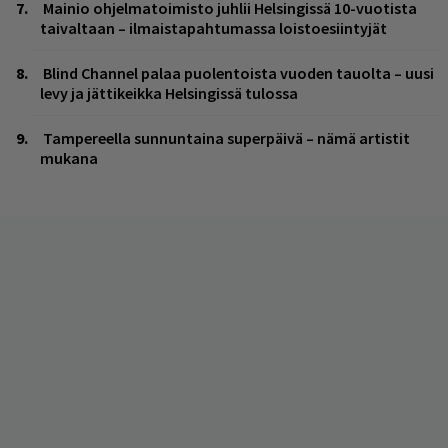
Mainio ohjelmatoimisto juhlii Helsingissä 10-vuotista
taivaltaan – ilmaistapahtumassa loistoesiintyjät
Blind Channel palaa puolentoista vuoden tauolta – uusi
levy ja jättikeikka Helsingissä tulossa
Tampereella sunnuntaina superpäivä – nämä artistit
mukana