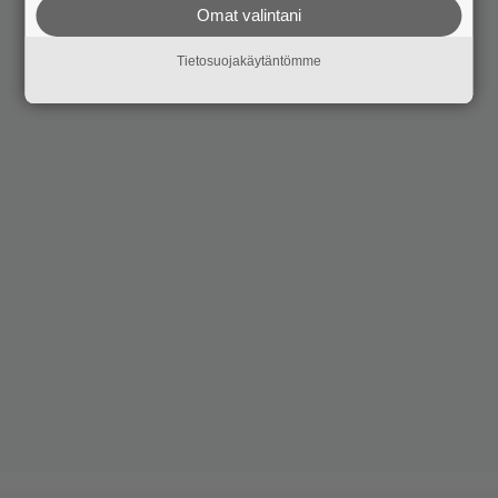
Omat valintani
Tietosuojakäytäntömme