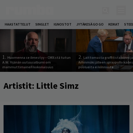
HAASTATTELUT
SINGLET
IGNOSTOT
JYTÄKESÄ GO GO
KEIKAT
STEE
1.
2.
Huomenna se ilmestyy – CMX:stä tutun
Laittomasta graffitista kiinni 
A.W. Yrjänän uutuusalbumi om
Arhinmäki jälleen spraypullo kädes
mammuttimainen kokonaisuus
puolueita ei kiinnosta
Artistit:
Little Simz