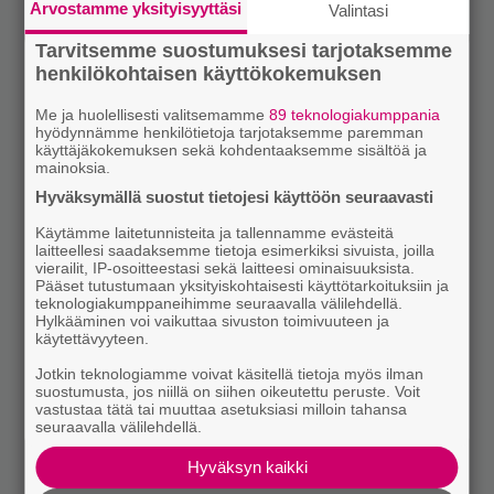
Arvostamme yksityisyyttäsi
Valintasi
Tarvitsemme suostumuksesi tarjotaksemme
henkilökohtaisen käyttökokemuksen
Me ja huolellisesti valitsemamme
89 teknologiakumppania
hyödynnämme henkilötietoja tarjotaksemme paremman
käyttäjäkokemuksen sekä kohdentaaksemme sisältöä ja
mainoksia.
Hyväksymällä suostut tietojesi käyttöön seuraavasti
Käytämme laitetunnisteita ja tallennamme evästeitä
laitteellesi saadaksemme tietoja esimerkiksi sivuista, joilla
vierailit, IP-osoitteestasi sekä laitteesi ominaisuuksista.
Pääset tutustumaan yksityiskohtaisesti käyttötarkoituksiin ja
teknologiakumppaneihimme seuraavalla välilehdellä.
Hylkääminen voi vaikuttaa sivuston toimivuuteen ja
käytettävyyteen.
Jotkin teknologiamme voivat käsitellä tietoja myös ilman
suostumusta, jos niillä on siihen oikeutettu peruste. Voit
vastustaa tätä tai muuttaa asetuksiasi milloin tahansa
seuraavalla välilehdellä.
Hyväksyn kaikki