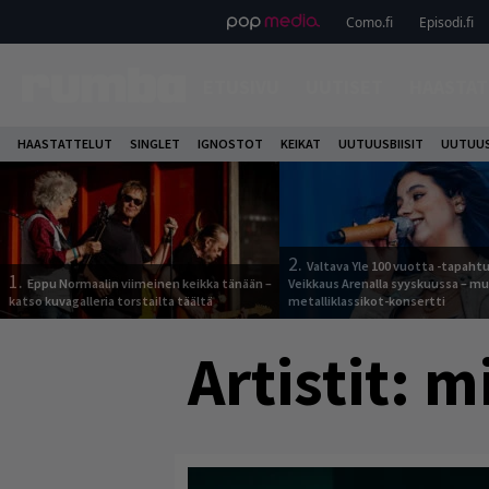
Como.fi
Episodi.fi
ETUSIVU
UUTISET
HAASTAT
HAASTATTELUT
SINGLET
IGNOSTOT
KEIKAT
UUTUUSBIISIT
UUTUUS
2.
Valtava Yle 100 vuotta -tapah
1.
Eppu Normaalin viimeinen keikka tänään –
Veikkaus Arenalla syyskuussa – m
katso kuvagalleria torstailta täältä
metalliklassikot-konsertti
Artistit:
mi