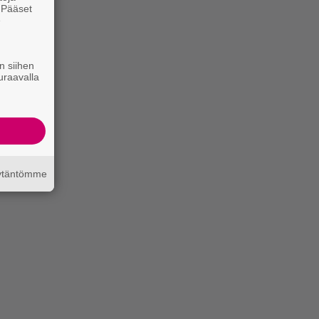
. Pääset
e
n siihen
uraavalla
äytäntömme