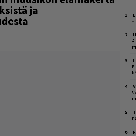
sistä ja
E
udesta
–
H
A
m
L
P
k
V
V
m
T
n
R