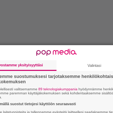
vostamme yksityisyyttäsi
Valintasi
semme suostumuksesi tarjotaksemme henkilökohtai
ökokemuksen
lellisesti valitsemamme
89 teknologiakumppania
hyödynnämme henkilö
semme paremman käyttäjäkokemuksen sekä kohdentaaksemme sisältöä
a.
ällä suostut tietojesi käyttöön seuraavasti
laitetunnisteita ja tallennamme evästeitä laitteellesi saadaksemme tie