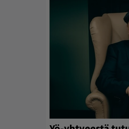
Yö-yhtyeestä tu