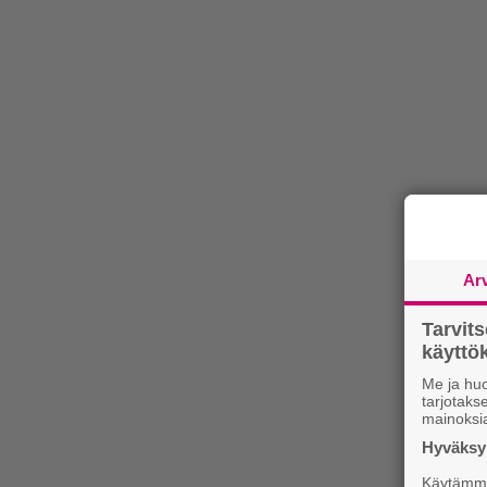
Ar
Tarvit
käytt
Me ja huo
tarjotak
mainoksi
Hyväksym
Käytämme 