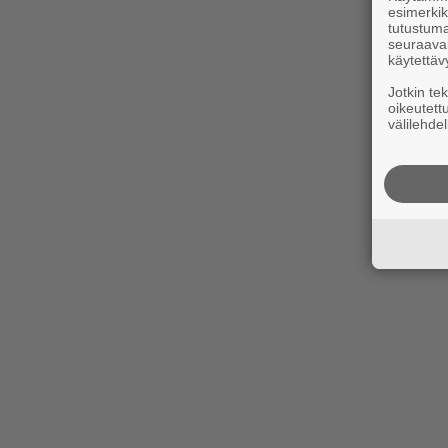
esimerkiks
tutustuma
seuraaval
käytettäv
Jotkin te
oikeutett
välilehdel