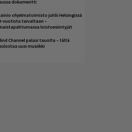
uussa dokumentti
ainio ohjelmatoimisto juhlii Helsingissä
0-vuotista taivaltaan –
lmaistapahtumassa loistoesiintyjät
lind Channel palasi tauolta – tältä
uulostaa uusi musiikki