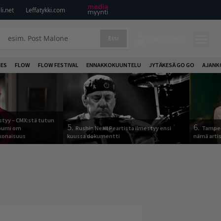
i.net
Leffatykki.com
Etsi
KIRJAUDU
NES
FLOW
FLOW FESTIVAL
ENNAKKOKUUNTELU
JYTÄKESÄ GO GO
AJANK
tyy – CMX:stä tutun
5.
6.
lbumi om
Rushin Neail Peartista ilmestyy ensi
Tamper
onaisuus
kuussa dokumentti
nämä arti