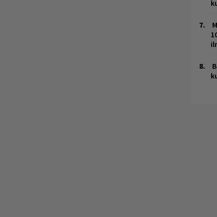
k
M
1
i
B
k