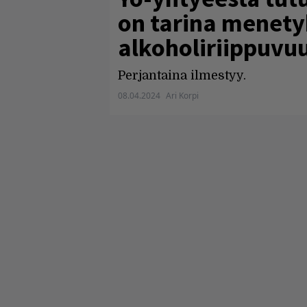
on tarina menetyk
alkoholiriippuvu
Perjantaina ilmestyy.
08.04.2024
Ari Korpi