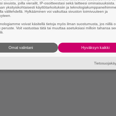
i sivuista, joilla vierailit, IP-osoitteestasi sekä laitteesi ominaisuuksista
an yksityiskohtaisesti käyttötarkoituksiin ja teknologiakumppaneihimm
la välilehdellä. Hylkääminen voi vaikuttaa sivuston toimivuuteen ja
yyteen.
knologiamme voivat käsitellä tietoja myös ilman suostumusta, jos niillä o
u peruste. Voit vastustaa tätä tai muuttaa asetuksiasi milloin tahansa se
lä.
Omat valintani
Hyväksyn kaikki
Tietosuojak