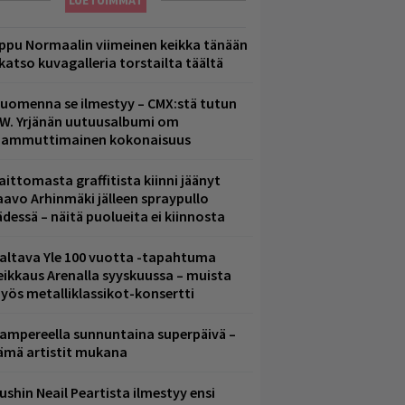
LUETUIMMAT
ppu Normaalin viimeinen keikka tänään
 katso kuvagalleria torstailta täältä
uomenna se ilmestyy – CMX:stä tutun
.W. Yrjänän uutuusalbumi om
ammuttimainen kokonaisuus
aittomasta graffitista kiinni jäänyt
aavo Arhinmäki jälleen spraypullo
ädessä – näitä puolueita ei kiinnosta
altava Yle 100 vuotta -tapahtuma
eikkaus Arenalla syyskuussa – muista
yös metalliklassikot-konsertti
ampereella sunnuntaina superpäivä –
ämä artistit mukana
ushin Neail Peartista ilmestyy ensi