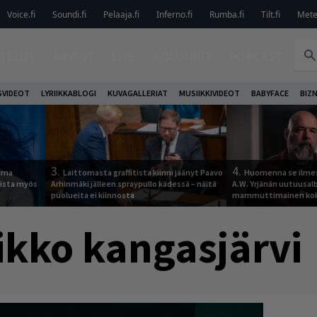
Voice.fi
Soundi.fi
Pelaaja.fi
Inferno.fi
Rumba.fi
Tilt.fi
Metel
TELUT
ARVIOT
LIVE
KOLUMNIT
PODCAST
VIDEOT
LYRIIKKABLOGI
KUVAGALLERIAT
MUSIIKKIVIDEOT
BABYFACE
BIZ
3.
4.
tuma
Laittomasta graffitista kiinni jäänyt Paavo
Huomenna se ilmes
uista myös
Arhinmäki jälleen spraypullo kädessä – näitä
A.W. Yrjänän uutuusa
puolueita ei kiinnosta
mammuttimainen kok
kko kangasjärvi